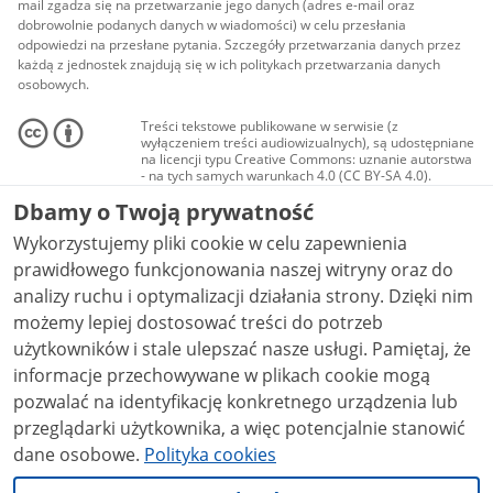
mail zgadza się na przetwarzanie jego danych (adres e-mail oraz
dobrowolnie podanych danych w wiadomości) w celu przesłania
odpowiedzi na przesłane pytania. Szczegóły przetwarzania danych przez
każdą z jednostek znajdują się w ich politykach przetwarzania danych
osobowych.
Treści tekstowe publikowane w serwisie (z
wyłączeniem treści audiowizualnych), są udostępniane
na licencji typu Creative Commons: uznanie autorstwa
- na tych samych warunkach 4.0 (CC BY-SA 4.0).
Materiały audiowizualne, w tym zdjęcia, materiały
Dbamy o Twoją prywatność
audio i wideo, są udostępniane na licencji typu
Creative Commons: uznanie autorstwa użycie
Wykorzystujemy pliki cookie w celu zapewnienia
niekomercyjne - bez utworów zależnych 4.0 (CC BY-
NC-ND 4.0), o ile nie jest to stwierdzone inaczej.
prawidłowego funkcjonowania naszej witryny oraz do
analizy ruchu i optymalizacji działania strony. Dzięki nim
możemy lepiej dostosować treści do potrzeb
użytkowników i stale ulepszać nasze usługi. Pamiętaj, że
informacje przechowywane w plikach cookie mogą
pozwalać na identyfikację konkretnego urządzenia lub
przeglądarki użytkownika, a więc potencjalnie stanowić
dane osobowe.
Polityka cookies