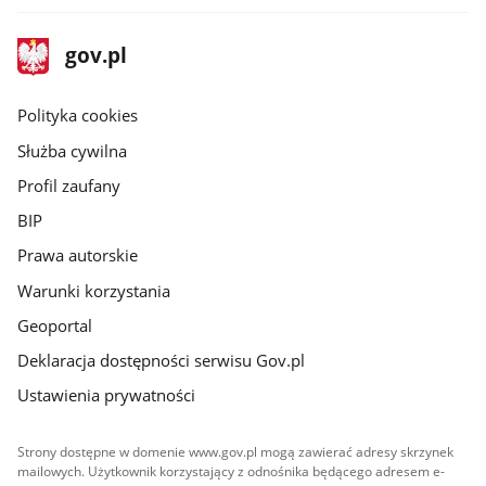
stopka
Strona
gov.pl
gov.pl
główna
gov.pl
Polityka cookies
Służba cywilna
Profil zaufany
BIP
Prawa autorskie
Warunki korzystania
Geoportal
Deklaracja dostępności serwisu Gov.pl
Ustawienia prywatności
Strony dostępne w domenie www.gov.pl mogą zawierać adresy skrzynek
mailowych. Użytkownik korzystający z odnośnika będącego adresem e-