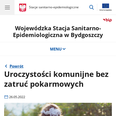
przejdź
gov.pl
Stacje sanitarno-epidemiologiczne
gov.pl
Stacje
do
sanitarno-
wyszukiwar
epidemiologiczne
Wojewódzka Stacja Sanitarno-
Epidemiologiczna w Bydgoszczy
MENU
Powrót
Uroczystości komunijne bez
zatruć pokarmowych
26.05.2022