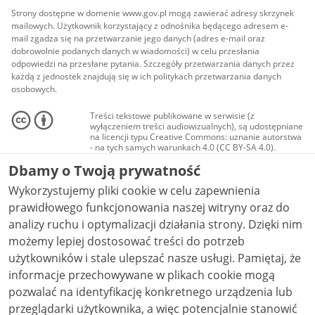
Strony dostępne w domenie www.gov.pl mogą zawierać adresy skrzynek
mailowych. Użytkownik korzystający z odnośnika będącego adresem e-
mail zgadza się na przetwarzanie jego danych (adres e-mail oraz
dobrowolnie podanych danych w wiadomości) w celu przesłania
odpowiedzi na przesłane pytania. Szczegóły przetwarzania danych przez
każdą z jednostek znajdują się w ich politykach przetwarzania danych
osobowych.
Treści tekstowe publikowane w serwisie (z
wyłączeniem treści audiowizualnych), są udostępniane
na licencji typu Creative Commons: uznanie autorstwa
- na tych samych warunkach 4.0 (CC BY-SA 4.0).
Materiały audiowizualne, w tym zdjęcia, materiały
Dbamy o Twoją prywatność
audio i wideo, są udostępniane na licencji typu
Creative Commons: uznanie autorstwa użycie
Wykorzystujemy pliki cookie w celu zapewnienia
niekomercyjne - bez utworów zależnych 4.0 (CC BY-
NC-ND 4.0), o ile nie jest to stwierdzone inaczej.
prawidłowego funkcjonowania naszej witryny oraz do
analizy ruchu i optymalizacji działania strony. Dzięki nim
możemy lepiej dostosować treści do potrzeb
użytkowników i stale ulepszać nasze usługi. Pamiętaj, że
informacje przechowywane w plikach cookie mogą
pozwalać na identyfikację konkretnego urządzenia lub
przeglądarki użytkownika, a więc potencjalnie stanowić