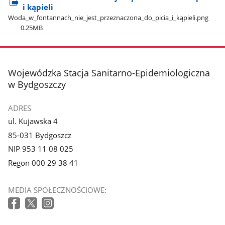
i kąpieli
Woda​_w​_fontannach​_nie​_jest​_przeznaczona​_do​_picia​_i​_kąpieli.png
0.25MB
stopka
Wojewódzka Stacja Sanitarno-Epidemiologiczna
w Bydgoszczy
ADRES
ul. Kujawska 4
85-031 Bydgoszcz
NIP 953 11 08 025
Regon 000 29 38 41
MEDIA SPOŁECZNOŚCIOWE: