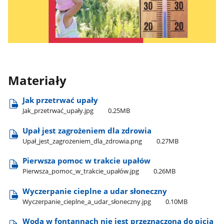
Materiały
Jak przetrwać upały
Jak​_przetrwać​_upały.jpg
0.25MB
Upał jest zagrożeniem dla zdrowia
Upał​_jest​_zagrożeniem​_dla​_zdrowia.png
0.27MB
Pierwsza pomoc w trakcie upałów
Pierwsza​_pomoc​_w​_trakcie​_upałów.jpg
0.26MB
Wyczerpanie cieplne a udar słoneczny
Wyczerpanie​_cieplne​_a​_udar​_słoneczny.jpg
0.10MB
Woda w fontannach nie jest przeznaczona do picia