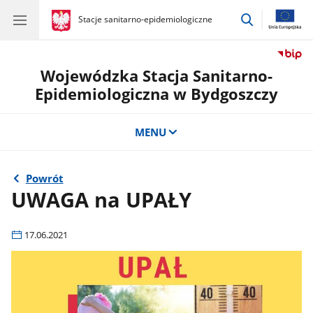
przejdź
gov.pl
Stacje sanitarno-epidemiologiczne
gov.pl
Stacje
do
sanitarno-
wyszukiwar
epidemiologiczne
Wojewódzka Stacja Sanitarno-
Epidemiologiczna w Bydgoszczy
MENU
Powrót
UWAGA na UPAŁY
17.06.2021