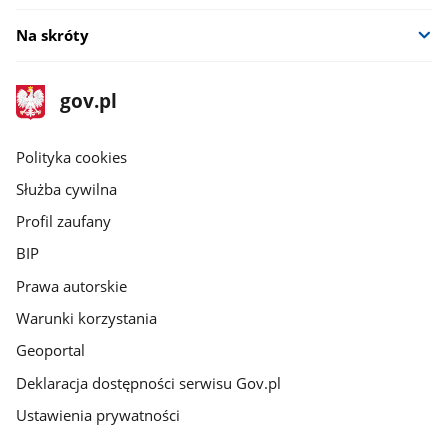
Na skróty
stopka
Strona
gov.pl
gov.pl
główna
gov.pl
Polityka cookies
Służba cywilna
Profil zaufany
BIP
Prawa autorskie
Warunki korzystania
Geoportal
Deklaracja dostępności serwisu Gov.pl
Ustawienia prywatności