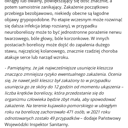
okrągły lub owalny, powiększający się dość znacznie, a
potem samoistnie zanikający. Zakażenie początkowo
przebiega bezobjawowo, niekiedy obecne są łagodne
objawy grypopodobne. Po etapie wczesnym może rozwinąć
się dalsza infekcja (etap rozsiany), w przypadku
neuroboreliozy może to być jednostronne porażenie nerwu
twarzowego, bóle głowy, bóle korzonkowe. W innych
postaciach boreliozy może dojść do zapalenia dużego
stawu, najczęściej kolanowego, znacznie rzadziej choroba
atakuje serce lub narząd wzroku.
- Pamiętajmy, że jak najwcześniejsze usunięcie kleszcza
znacząco zmniejsza ryzyko ewentualnego zakażenia. Ocenia
się, że nawet jeśli kleszcz był zakażony to w przypadku
usunięcia go ze skóry do 12 godzin od momentu ukąszenia –
liczba krętków boreliozy, która przedostanie się do
organizmu człowieka będzie zbyt mała, aby spowodować
zakażenie. Na terenie kujawsko-pomorskiego w ubiegłym
roku na boreliozę zachorowało 471 osób, w 2021 roku
odnotowanych zostało 49 przypadków
– dodaje Państwowy
Wojewódzki Inspektor Sanitarny.