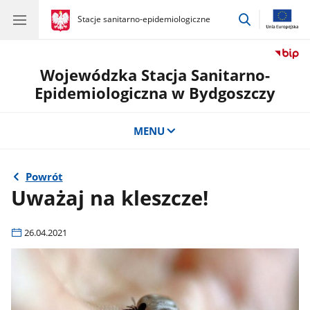
przejdź
gov.pl
Stacje sanitarno-epidemiologiczne
gov.pl
Stacje
do
sanitarno-
wyszukiwar
epidemiologiczne
Wojewódzka Stacja Sanitarno-
Epidemiologiczna w Bydgoszczy
MENU
Powrót
Uważaj na kleszcze!
26.04.2021