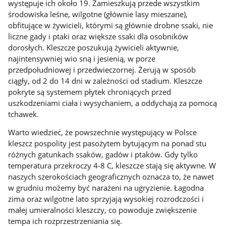
występuje ich około 19. Zamieszkują przede wszystkim
środowiska leśne, wilgotne (głównie lasy mieszane),
obfitujące w żywicieli, którymi są głównie drobne ssaki, nie
liczne gady i ptaki oraz większe ssaki dla osobników
dorosłych. Kleszcze poszukują żywicieli aktywnie,
najintensywniej wio sną i jesienią, w porze
przedpołudniowej i przedwieczornej. Żerują w sposób
ciągły, od 2 do 14 dni w zależności od stadium. Kleszcze
pokryte są systemem płytek chroniących przed
uszkodzeniami ciała i wysychaniem, a oddychają za pomocą
tchawek.
Warto wiedzieć, że powszechnie występujący w Polsce
kleszcz pospolity jest pasożytem bytującym na ponad stu
różnych gatunkach ssaków, gadów i ptaków. Gdy tylko
temperatura przekroczy 4-8 C, kleszcze stają się aktywne. W
naszych szerokościach geograficznych oznacza to, że nawet
w grudniu możemy być narażeni na ugryzienie. Łagodna
zima oraz wilgotne lato sprzyjają wysokiej rozrodczości i
małej umieralności kleszczy, co powoduje zwiększenie
tempa ich rozprzestrzeniania się.