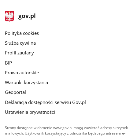
stopka
Strona
gov.pl
gov.pl
główna
gov.pl
Polityka cookies
Służba cywilna
Profil zaufany
BIP
Prawa autorskie
Warunki korzystania
Geoportal
Deklaracja dostępności serwisu Gov.pl
Ustawienia prywatności
Strony dostępne w domenie www.gov.pl mogą zawierać adresy skrzynek
mailowych. Użytkownik korzystający z odnośnika będącego adresem e-