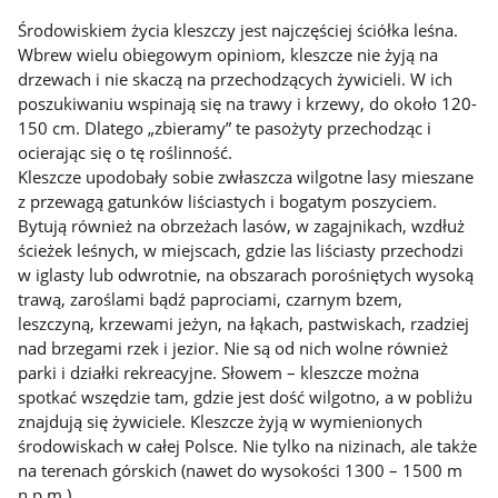
Środowiskiem życia kleszczy jest najczęściej ściółka leśna.
Wbrew wielu obiegowym opiniom, kleszcze nie żyją na
drzewach i nie skaczą na przechodzących żywicieli. W ich
poszukiwaniu wspinają się na trawy i krzewy, do około 120-
150 cm. Dlatego „zbieramy” te pasożyty przechodząc i
ocierając się o tę roślinność.
Kleszcze upodobały sobie zwłaszcza wilgotne lasy mieszane
z przewagą gatunków liściastych i bogatym poszyciem.
Bytują również na obrzeżach lasów, w zagajnikach, wzdłuż
ścieżek leśnych, w miejscach, gdzie las liściasty przechodzi
w iglasty lub odwrotnie, na obszarach porośniętych wysoką
trawą, zaroślami bądź paprociami, czarnym bzem,
leszczyną, krzewami jeżyn, na łąkach, pastwiskach, rzadziej
nad brzegami rzek i jezior. Nie są od nich wolne również
parki i działki rekreacyjne. Słowem – kleszcze można
spotkać wszędzie tam, gdzie jest dość wilgotno, a w pobliżu
znajdują się żywiciele. Kleszcze żyją w wymienionych
środowiskach w całej Polsce. Nie tylko na nizinach, ale także
na terenach górskich (nawet do wysokości 1300 – 1500 m
n.p.m.).