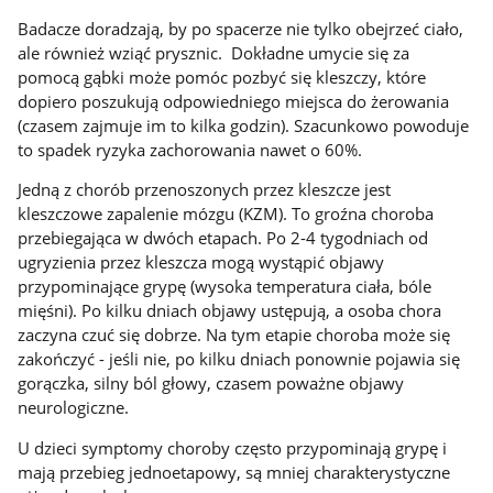
Badacze doradzają, by po spacerze nie tylko obejrzeć ciało,
ale również wziąć prysznic. Dokładne umycie się za
pomocą gąbki może pomóc pozbyć się kleszczy, które
dopiero poszukują odpowiedniego miejsca do żerowania
(czasem zajmuje im to kilka godzin). Szacunkowo powoduje
to spadek ryzyka zachorowania nawet o 60%.
Jedną z chorób przenoszonych przez kleszcze jest
kleszczowe zapalenie mózgu (KZM). To groźna choroba
przebiegająca w dwóch etapach. Po 2-4 tygodniach od
ugryzienia przez kleszcza mogą wystąpić objawy
przypominające grypę (wysoka temperatura ciała, bóle
mięśni). Po kilku dniach objawy ustępują, a osoba chora
zaczyna czuć się dobrze. Na tym etapie choroba może się
zakończyć - jeśli nie, po kilku dniach ponownie pojawia się
gorączka, silny ból głowy, czasem poważne objawy
neurologiczne.
U dzieci symptomy choroby często przypominają grypę i
mają przebieg jednoetapowy, są mniej charakterystyczne