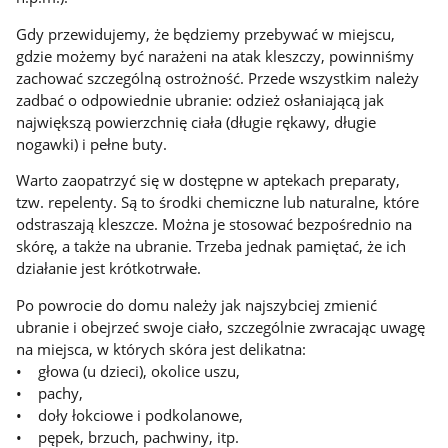
Gdy przewidujemy, że będziemy przebywać w miejscu,
gdzie możemy być narażeni na atak kleszczy, powinniśmy
zachować szczególną ostrożność. Przede wszystkim należy
zadbać o odpowiednie ubranie: odzież osłaniającą jak
największą powierzchnię ciała (długie rękawy, długie
nogawki) i pełne buty.
Warto zaopatrzyć się w dostępne w aptekach preparaty,
tzw. repelenty. Są to środki chemiczne lub naturalne, które
odstraszają kleszcze. Można je stosować bezpośrednio na
skórę, a także na ubranie. Trzeba jednak pamiętać, że ich
działanie jest krótkotrwałe.
Po powrocie do domu należy jak najszybciej zmienić
ubranie i obejrzeć swoje ciało, szczególnie zwracając uwagę
na miejsca, w których skóra jest delikatna:
• głowa (u dzieci), okolice uszu,
• pachy,
• doły łokciowe i podkolanowe,
• pępek, brzuch, pachwiny, itp.