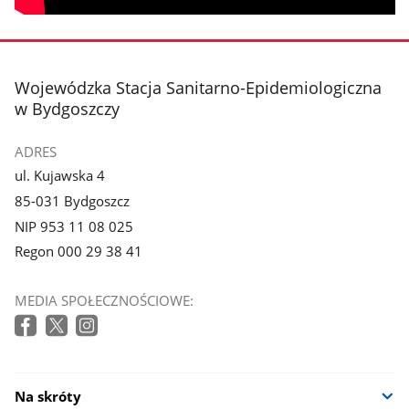
stopka
Wojewódzka Stacja Sanitarno-Epidemiologiczna
w Bydgoszczy
ADRES
ul. Kujawska 4
85-031 Bydgoszcz
NIP 953 11 08 025
Regon 000 29 38 41
MEDIA SPOŁECZNOŚCIOWE:
Na skróty