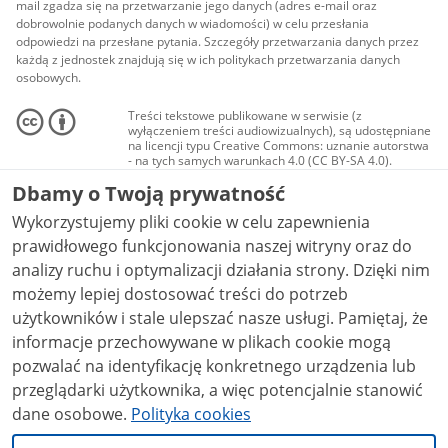
mail zgadza się na przetwarzanie jego danych (adres e-mail oraz
dobrowolnie podanych danych w wiadomości) w celu przesłania
odpowiedzi na przesłane pytania. Szczegóły przetwarzania danych przez
każdą z jednostek znajdują się w ich politykach przetwarzania danych
osobowych.
Treści tekstowe publikowane w serwisie (z
wyłączeniem treści audiowizualnych), są udostępniane
na licencji typu Creative Commons: uznanie autorstwa
- na tych samych warunkach 4.0 (CC BY-SA 4.0).
Materiały audiowizualne, w tym zdjęcia, materiały
Dbamy o Twoją prywatność
audio i wideo, są udostępniane na licencji typu
Creative Commons: uznanie autorstwa użycie
Wykorzystujemy pliki cookie w celu zapewnienia
niekomercyjne - bez utworów zależnych 4.0 (CC BY-
NC-ND 4.0), o ile nie jest to stwierdzone inaczej.
prawidłowego funkcjonowania naszej witryny oraz do
analizy ruchu i optymalizacji działania strony. Dzięki nim
możemy lepiej dostosować treści do potrzeb
użytkowników i stale ulepszać nasze usługi. Pamiętaj, że
informacje przechowywane w plikach cookie mogą
pozwalać na identyfikację konkretnego urządzenia lub
przeglądarki użytkownika, a więc potencjalnie stanowić
dane osobowe.
Polityka cookies