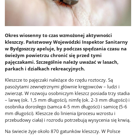
Okres wiosenny to czas wzmożonej aktywności
kleszczy. Państwowy Wojewódzki Inspektor Sanitarny
w Bydgoszczy apeluje, by podczas spędzania czasu na
świeżym powietrzu chronić się przed tymi
pajęczakami. Szczególnie należy uważać w lasach,
parkach i działkach rekreacyjnych.
Kleszcze to pajęczaki należące do rzędu roztoczy. Są
pasożytami zewnętrznymi głównie kręgowców – ludzi i
zwierząt. W rozwoju osobniczym kleszcz posiada trzy stadia
– larwę (ok. 1,5 mm długości), nimfę (ok. 2-3 mm długości) i
osobnika dorosłego (samca 4-5 mm długości) i samicę (5-6
mm długości). Kleszcze do linienia (procesu wzrostu i
przebudowy ciała) i rozrodu potrzebują wysycenia się krwią.
Na świecie żyje około 870 gatunków kleszczy. W Polsce