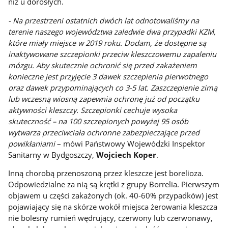
niż u dorosłych.
-
Na przestrzeni ostatnich dwóch lat odnotowaliśmy na
terenie naszego województwa zaledwie dwa przypadki KZM,
które miały miejsce w 2019 roku. Dodam, że dostępne są
inaktywowane szczepionki przeciw kleszczowemu zapaleniu
mózgu. Aby skutecznie ochronić się przed zakażeniem
konieczne jest przyjęcie 3 dawek szczepienia pierwotnego
oraz dawek przypominających co 3-5 lat. Zaszczepienie zimą
lub wczesną wiosną zapewnia ochronę już od początku
aktywności kleszczy. Szczepionki cechuje wysoka
skuteczność – na 100 szczepionych powyżej 95 osób
wytwarza przeciwciała ochronne zabezpieczające przed
powikłaniami
– mówi Państwowy Wojewódzki Inspektor
Sanitarny w Bydgoszczy,
Wojciech Koper
.
Inną chorobą przenoszoną przez kleszcze jest borelioza.
Odpowiedzialne za nią są krętki z grupy Borrelia. Pierwszym
objawem u części zakażonych (ok. 40-60% przypadków) jest
pojawiający się na skórze wokół miejsca żerowania kleszcza
nie bolesny rumień wędrujący, czerwony lub czerwonawy,