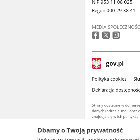
NIP 953 11 08 025
Regon 000 29 38 41
MEDIA SPOŁECZNOŚC
stopka
Strona
gov.pl
gov.pl
główna
gov.pl
Polityka cookies
Sł
Deklaracja dostępnośc
Strony dostępne w domenie
danych (adres e-mail oraz 
znajdują się w ich polityk
Treści teksto
Dbamy o Twoją prywatność
udostępniane
warunkach 4.0