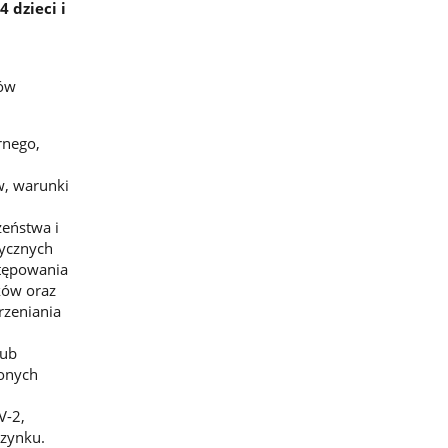
 dzieci i
rów
rnego,
w, warunki
zeństwa i
ycznych
stępowania
ków oraz
rzeniania
lub
zonych
V-2,
zynku.