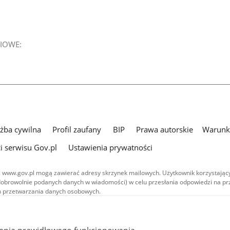
IOWE:
użba cywilna
Profil zaufany
BIP
Prawa autorskie
Warunki
i serwisu Gov.pl
Ustawienia prywatności
 www.gov.pl mogą zawierać adresy skrzynek mailowych. Użytkownik korzystający
dobrowolnie podanych danych w wiadomości) w celu przesłania odpowiedzi na prz
ach przetwarzania danych osobowych.
we publikowane w serwisie (z wyłączeniem treści audiowizualnych), są
 na licencji typu Creative Commons: uznanie autorstwa - na tych samych
 (CC BY-SA 4.0). Materiały audiowizualne, w tym zdjęcia, materiały audio i wideo