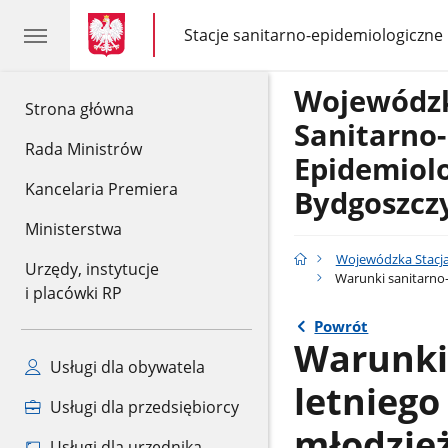
gov.pl
gov.pl
Stacje sanitarno-epidemiologiczne
gov.pl
Stacje
sanitarno-
epidemiologiczne
Wojewódzk
gov.pl
Strona główna
Sanitarno-
Rada Ministrów
Epidemiol
Kancelaria Premiera
Bydgoszcz
Ministerstwa
Wojewódzka Stacja
Urzędy, instytucje
Warunki sanitarno-
i placówki RP
Powrót
Warunki 
Usługi dla obywatela
letniego
Usługi dla przedsiębiorcy
młodzie
Usługi dla urzędnika