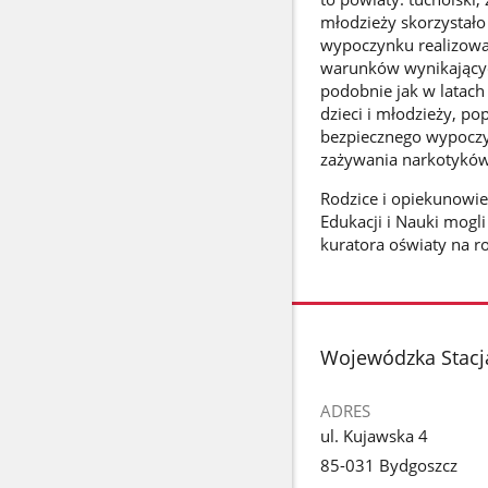
młodzieży skorzystało
wypoczynku realizow
warunków wynikającyc
podobnie jak w latac
dzieci i młodzieży, p
bezpiecznego wypoczyn
zażywania narkotyków 
Rodzice i opiekunowie
Edukacji i Nauki mogl
kuratora oświaty na ro
stopka
Wojewódzka Stacj
ADRES
ul. Kujawska 4
85-031 Bydgoszcz