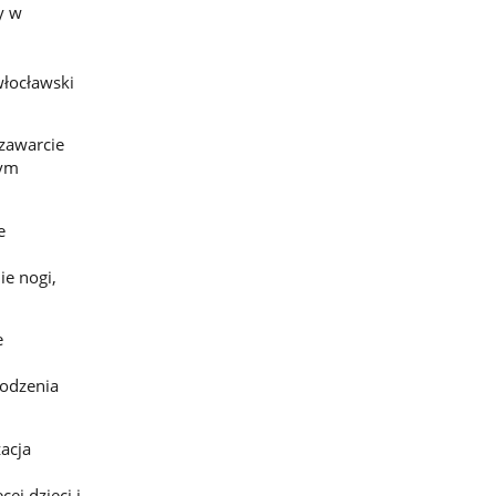
y w
włocławski
zawarcie
zym
e
,
ie nogi,
e
oleński)
hodzenia
acja
ej dzieci i