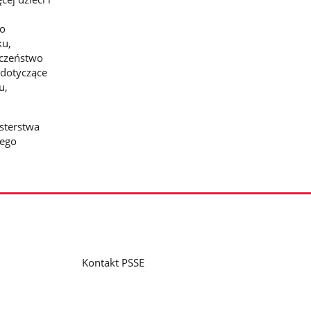
do
ku,
eczeństwo
 dotyczące
u,
sterstwa
wego
Kontakt PSSE