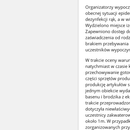
Organizatorzy wypoczy
obecnej sytuacji epid
dezynfekcji rąk, a w w
Wydzielono miejsce iz
Zapewniono dostęp do
zaświadczenia od rodz
brakiem przebywania 
uczestników wypoczy
W trakcie oceny waru
natychmiast w czasie k
przechowywanie gotow
części sprzętów prod
produkcję artykułów 
jednym obiekcie wyda
basenu i brodzika z e
trakcie przeprowadzon
dotyczyła niewłaściw
uczestnicy zakwaterow
około 1m. W przypadk
zorganizowanych przy 