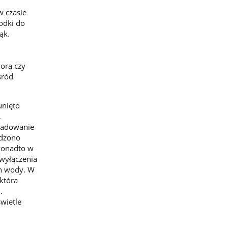
w czasie
odki do
ąk.
orą czy
śród
unięto
,
ładowanie
rdzono
Ponadto w
wyłączenia
ch wody. W
która
.
wietle