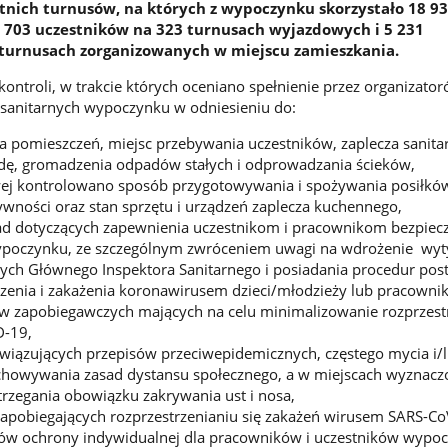
tnich turnusów, na których z wypoczynku skorzystało 18 934
 703 uczestników na 323 turnusach wyjazdowych i 5 231
 turnusach zorganizowanych w miejscu zamieszkania.
ntroli, w trakcie których oceniano spełnienie przez organizato
sanitarnych wypoczynku w odniesieniu do:
a pomieszczeń, miejsc przebywania uczestników, zaplecza sanita
dę, gromadzenia odpadów stałych i odprowadzania ścieków,
wej kontrolowano sposób przygotowywania i spożywania posiłkó
ności oraz stan sprzętu i urządzeń zaplecza kuchennego,
sad dotyczących zapewnienia uczestnikom i pracownikom bezpiec
ypoczynku, ze szczególnym zwróceniem uwagi na wdrożenie wyt
ych Głównego Inspektora Sanitarnego i posiadania procedur po
zenia i zakażenia koronawirusem dzieci/młodzieży lub pracowni
w zapobiegawczych mających na celu minimalizowanie rozprzest
D-19,
wiązujących przepisów przeciwepidemicznych, częstego mycia i/
zachowywania zasad dystansu społecznego, a w miejscach wyznac
trzegania obowiązku zakrywania ust i nosa,
zapobiegających rozprzestrzenianiu się zakażeń wirusem SARS-Co
ów ochrony indywidualnej dla pracowników i uczestników wypoc