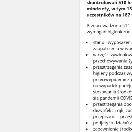
skontrolowali 510 le
młodzieży, w tym 13
uczestników na 187
Przeprowadzono 511 ko
wymagań higieniczno-
stanu i wyposażeni
zaopatrzenia w wo
w części żywienio
przechowywania żyw
przestrzegania za
higieny podczas w
przeciwepidemiczn
na wypadek podejr
stosowania środkó
się pandemii COVI
przestrzegania obo
dezynfekcji rąk, 
przepisami – przes
podjętych działań 
zapewnienia środk