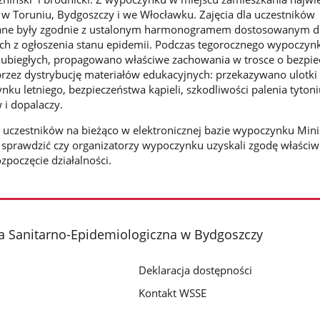
 w Toruniu, Bydgoszczy i we Włocławku. Zajęcia dla uczestników
ane były zgodnie z ustalonym harmonogramem dostosowanym 
h z ogłoszenia stanu epidemii. Podczas tegorocznego wypoczyn
h ubiegłych, propagowano właściwe zachowania w trosce o bezpi
oprzez dystrybucję materiałów edukacyjnych: przekazywano ulotki
ku letniego, bezpieczeństwa kąpieli, szkodliwości palenia tytoni
i dopalaczy.
 uczestników na bieżąco w elektronicznej bazie wypoczynku Mini
i sprawdzić czy organizatorzy wypoczynku uzyskali zgodę właści
zpoczęcie działalności.
a Sanitarno-Epidemiologiczna w Bydgoszczy
Deklaracja dostępności
Kontakt WSSE