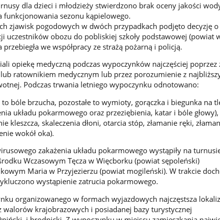
rnusy dla dzieci i młodzieży stwierdzono brak oceny jakości wod
 funkcjonowania sezonu kąpielowego.
h zjawisk pogodowych w dwóch przypadkach podjęto decyzję o
i uczestników obozu do pobliskiej szkoły podstawowej (powiat 
a przebiegła we współpracy ze strażą pożarną i policją.
iali opiekę medyczną podczas wypoczynków najczęściej poprzez 
 lub ratownikiem medycznym lub przez porozumienie z najbliżs
wotnej. Podczas trwania letniego wypoczynku odnotowano:
to bóle brzucha, pozostałe to wymioty, gorączka i biegunka na tl
ia układu pokarmowego oraz przeziębienia, katar i bóle głowy)
e kleszcza, skaleczenia dłoni, otarcia stóp, złamanie ręki, złaman
enie wokół oka).
wirusowego zakażenia układu pokarmowego wystąpiły na turnusi
 Ośrodku Wczasowym Tęcza w Więcborku (powiat sęp
kowym Maria w Przyjezierzu (powiat mogileński). W trakcie doc
ykluczono wystąpienie zatrucia pokarmowego.
ku organizowanego w formach wyjazdowych najczęstsza lokaliz
 walorów krajobrazowych i posiadanej bazy turystycznej
 żniński i brodnicki. Z wypoczynku w miejscu zamieszkania najwięc