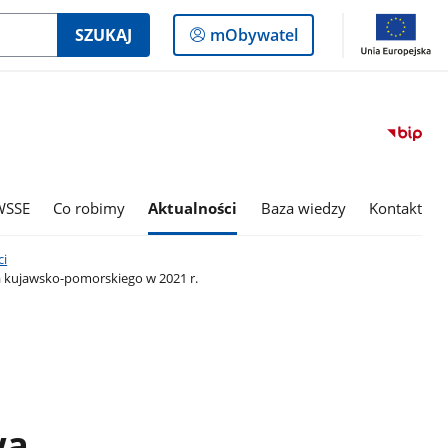
Logowanie
SZUKAJ
mObywatel
do
panelu
WSSE
Co robimy
Aktualności
Baza wiedzy
Kontakt
i
a kujawsko-pomorskiego w 2021 r.
wa