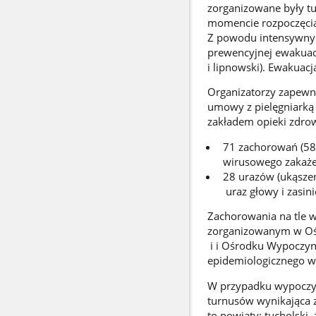
zorganizowane były tu
momencie rozpoczęcia
Z powodu intensywnyc
prewencyjnej ewakuacj
i lipnowski). Ewakuacj
Organizatorzy zapewn
umowy z pielęgniarką
zakładem opieki zdro
71 zachorowań (58 
wirusowego zakażen
28 urazów (ukąszeni
uraz głowy i zasini
Zachorowania na tle 
zorganizowanym w
i i Ośrodku Wypoczyn
epidemiologicznego w
W przypadku wypoczyn
turnusów wynikająca z
to powiaty: tucholski,