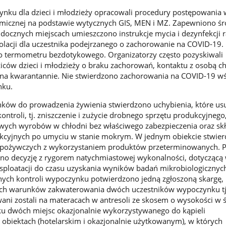
nku dla dzieci i młodzieży opracowali procedury postępowania 
emicznej na podstawie wytycznych GIS, MEN i MZ. Zapewniono śr
idocznych miejscach umieszczono instrukcje mycia i dezynfekcji r
olacji dla uczestnika podejrzanego o zachorowanie na COVID-19.
 termometru bezdotykowego. Organizatorzy często pozyskiwali
iców dzieci i młodzieży o braku zachorowań, kontaktu z osobą ch
na kwarantannie. Nie stwierdzono zachorowania na COVID-19 w
nku.
nków do prowadzenia żywienia stwierdzono uchybienia, które us
ontroli, tj. zniszczenie i zużycie drobnego sprzętu produkcyjnego
ych wyrobów w chłodni bez właściwego zabezpieczenia oraz sk
ukcyjnych po umyciu w stanie mokrym. W jednym obiekcie stwie
spożywczych z wykorzystaniem produktów przeterminowanych. 
no decyzję z rygorem natychmiastowej wykonalności, dotyczącą 
ksploatacji do czasu uzyskania wyników badań mikrobiologiczny
ych kontroli wypoczynku potwierdzono jedną zgłoszoną skargę, 
ych warunków zakwaterowania dwóch uczestników wypoczynku tj
ani zostali na materacach w antresoli ze skosem o wysokości w ś
u dwóch miejsc okazjonalnie wykorzystywanego do kąpieli
obiektach (hotelarskim i okazjonalnie użytkowanym), w których