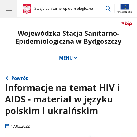
przejdź
gov.pl
Stacje sanitarno-epidemiologiczne
gov.pl
Stacje
do
sanitarno-
wyszukiwar
epidemiologiczne
Wojewódzka Stacja Sanitarno-
Epidemiologiczna w Bydgoszczy
MENU
Powrót
Informacje na temat HIV i
AIDS - materiał w języku
polskim i ukraińskim
17.03.2022