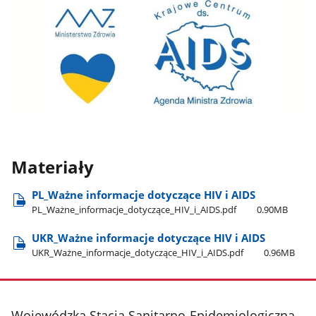
Materiały
PL​_Ważne informacje dotyczące HIV i AIDS
PL​_Ważne​_informacje​_dotyczące​_HIV​_i​_AIDS.pdf
0.90MB
UKR​_Ważne informacje dotyczące HIV i AIDS
UKR​_Ważne​_informacje​_dotyczące​_HIV​_i​_AIDS.pdf
0.96MB
stopka
Wojewódzka Stacja Sanitarno-Epidemiologiczna