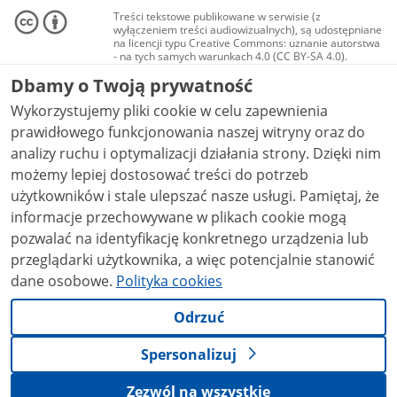
Treści tekstowe publikowane w serwisie (z
wyłączeniem treści audiowizualnych), są udostępniane
na licencji typu Creative Commons: uznanie autorstwa
- na tych samych warunkach 4.0 (CC BY-SA 4.0).
Materiały audiowizualne, w tym zdjęcia, materiały
Dbamy o Twoją prywatność
audio i wideo, są udostępniane na licencji typu
Creative Commons: uznanie autorstwa użycie
Wykorzystujemy pliki cookie w celu zapewnienia
niekomercyjne - bez utworów zależnych 4.0 (CC BY-
NC-ND 4.0), o ile nie jest to stwierdzone inaczej.
prawidłowego funkcjonowania naszej witryny oraz do
analizy ruchu i optymalizacji działania strony. Dzięki nim
możemy lepiej dostosować treści do potrzeb
użytkowników i stale ulepszać nasze usługi. Pamiętaj, że
informacje przechowywane w plikach cookie mogą
pozwalać na identyfikację konkretnego urządzenia lub
przeglądarki użytkownika, a więc potencjalnie stanowić
dane osobowe.
Polityka cookies
Odrzuć
Spersonalizuj
Zezwól na wszystkie