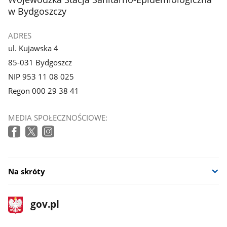
w Bydgoszczy
ADRES
ul. Kujawska 4
85-031 Bydgoszcz
NIP 953 11 08 025
Regon 000 29 38 41
MEDIA SPOŁECZNOŚCIOWE:
Na skróty
stopka
Strona
gov.pl
gov.pl
główna