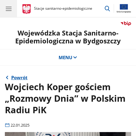
przejdź
gov.pl
Stacje sanitarno-epidemiologiczne
gov.pl
Stacje
do
sanitarno-
wyszukiwar
epidemiologiczne
Wojewódzka Stacja Sanitarno-
Epidemiologiczna w Bydgoszczy
MENU
Powrót
Wojciech Koper gościem
„Rozmowy Dnia” w Polskim
Radiu PiK
22.01.2025