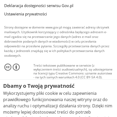
Deklaracja dostępności serwisu Gov.pl
Ustawienia prywatności
Strony dostępne w domenie www.gov.pl mogą zawierać adresy skrzynek
mailowych. Użytkownik korzystający z odnośnika będącego adresem e-
mail zgadza się na przetwarzanie jego danych (adres e-mail oraz
dobrowolnie podanych danych w wiadomości) w celu przesłania
odpowiedzi na przesłane pytania. Szczegóły przetwarzania danych przez
każdą z jednostek znajdują się w ich politykach przetwarzania danych
osobowych.
Treści tekstowe publikowane w serwisie (z
wyłączeniem treści audiowizualnych), są udostępniane
na licencji typu Creative Commons: uznanie autorstwa
- na tych samych warunkach 4.0 (CC BY-SA 4.0).
Materiały audiowizualne, w tym zdjęcia, materiały
Dbamy o Twoją prywatność
audio i wideo, są udostępniane na licencji typu
Creative Commons: uznanie autorstwa użycie
Wykorzystujemy pliki cookie w celu zapewnienia
niekomercyjne - bez utworów zależnych 4.0 (CC BY-
NC-ND 4.0), o ile nie jest to stwierdzone inaczej.
prawidłowego funkcjonowania naszej witryny oraz do
analizy ruchu i optymalizacji działania strony. Dzięki nim
możemy lepiej dostosować treści do potrzeb