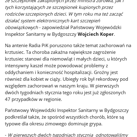
ze szczepionek zakupionych przez ministra zdrowia, jak i
tych korzystających ze szczepionek kupionych przez
rodziców szczepionych dzieci. W tym roku ma też zacząć
działać system elektronicznych kart szczepień
obowiązkowych
- zapowiedział Państwowy Wojewódzki
Inspektor Sanitarny w Bydgoszczy
Wojciech Koper
.
Na antenie Radia PiK poruszono także temat zachorowań na
krztusiec. Ta choroba zakaźna największe zagrożenie
krztusiec stanowi dla niemowląt i małych dzieci, u których
intensywny kaszel może powodować problemy z
oddychaniem i konieczność hospitalizacji. Groźny jest
również dla kobiet w ciąży. Ubiegły rok był rekordowy pod
względem zachorowań w naszym kraju. W pierwszych
dwóch tygodniach stycznia tego roku jest już zgłoszonych
47 przypadków w regionie.
Państwowy Wojewódzki Inspektor Sanitarny w Bydgoszczy
podkreślał także, że spośród wszystkich chorób, które są
typowe dla okresu zimowego dominuje grypa.
-
W pierwszych dwóch tygodniach stycznia odnotowaliśmy