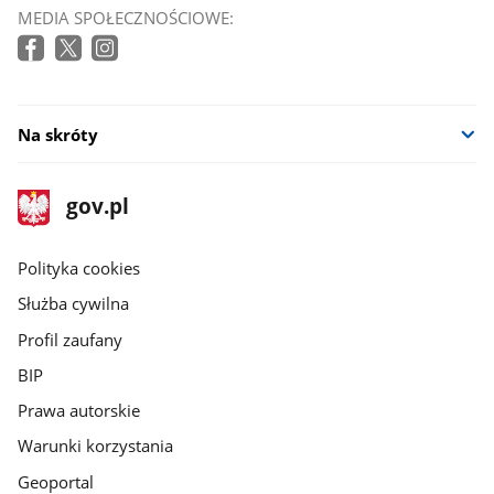
MEDIA SPOŁECZNOŚCIOWE:
Na skróty
stopka
Strona
gov.pl
gov.pl
główna
gov.pl
Polityka cookies
Służba cywilna
Profil zaufany
BIP
Prawa autorskie
Warunki korzystania
Geoportal