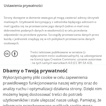
Ustawienia prywatności
Strony dostępne w domenie www.gov.pl mogą zawierać adresy skrzynek
mailowych. Użytkownik korzystający z odnośnika będącego adresem e-
mail zgadza się na przetwarzanie jego danych (adres e-mail oraz
dobrowolnie podanych danych w wiadomości) w celu przesłania
odpowiedzi na przesłane pytania. Szczegóły przetwarzania danych przez
każdą z jednostek znajdują się w ich politykach przetwarzania danych
osobowych.
Treści tekstowe publikowane w serwisie (z
wyłączeniem treści audiowizualnych), są udostępniane
na licencji typu Creative Commons: uznanie autorstwa
- na tych samych warunkach 4.0 (CC BY-SA 4.0).
Materiały audiowizualne, w tym zdjęcia, materiały
Dbamy o Twoją prywatność
audio i wideo, są udostępniane na licencji typu
Creative Commons: uznanie autorstwa użycie
Wykorzystujemy pliki cookie w celu zapewnienia
niekomercyjne - bez utworów zależnych 4.0 (CC BY-
NC-ND 4.0), o ile nie jest to stwierdzone inaczej.
prawidłowego funkcjonowania naszej witryny oraz do
analizy ruchu i optymalizacji działania strony. Dzięki nim
możemy lepiej dostosować treści do potrzeb
użytkowników i stale ulepszać nasze usługi. Pamiętaj, że
informacje przechowywane w plikach cookie mogą