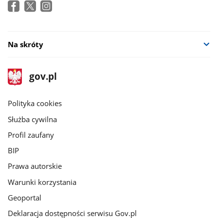
Na skróty
stopka
Strona
gov.pl
gov.pl
główna
gov.pl
Polityka cookies
Służba cywilna
Profil zaufany
BIP
Prawa autorskie
Warunki korzystania
Geoportal
Deklaracja dostępności serwisu Gov.pl