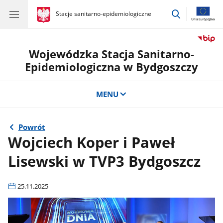
przejdź
gov.pl
Stacje sanitarno-epidemiologiczne
gov.pl
Stacje
do
sanitarno-
wyszukiwar
epidemiologiczne
Wojewódzka Stacja Sanitarno-
Epidemiologiczna w Bydgoszczy
MENU
Powrót
Wojciech Koper i Paweł
Lisewski w TVP3 Bydgoszcz
25.11.2025