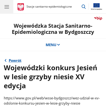
przejdź
gov.pl
Stacje sanitarno-epidemiologiczne
gov.pl
Stacje
do
sanitarno-
wyszukiwar
epidemiologiczne
Wojewódzka Stacja Sanitarno-
Epidemiologiczna w Bydgoszczy
MENU
Powrót
Wojewódzki konkurs Jesień
w lesie grzyby niesie XV
edycja
https://www.gov.pl/web/wsse-bydgoszcz/wez-udzial-w-xv-
odslonie-konkursu-jesien-w-lesie-grzyby-niesie