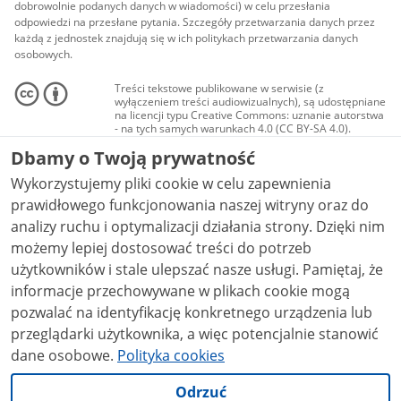
dobrowolnie podanych danych w wiadomości) w celu przesłania
odpowiedzi na przesłane pytania. Szczegóły przetwarzania danych przez
każdą z jednostek znajdują się w ich politykach przetwarzania danych
osobowych.
Treści tekstowe publikowane w serwisie (z
wyłączeniem treści audiowizualnych), są udostępniane
na licencji typu Creative Commons: uznanie autorstwa
- na tych samych warunkach 4.0 (CC BY-SA 4.0).
Materiały audiowizualne, w tym zdjęcia, materiały
Dbamy o Twoją prywatność
audio i wideo, są udostępniane na licencji typu
Creative Commons: uznanie autorstwa użycie
Wykorzystujemy pliki cookie w celu zapewnienia
niekomercyjne - bez utworów zależnych 4.0 (CC BY-
NC-ND 4.0), o ile nie jest to stwierdzone inaczej.
prawidłowego funkcjonowania naszej witryny oraz do
analizy ruchu i optymalizacji działania strony. Dzięki nim
możemy lepiej dostosować treści do potrzeb
użytkowników i stale ulepszać nasze usługi. Pamiętaj, że
informacje przechowywane w plikach cookie mogą
pozwalać na identyfikację konkretnego urządzenia lub
przeglądarki użytkownika, a więc potencjalnie stanowić
dane osobowe.
Polityka cookies
Odrzuć