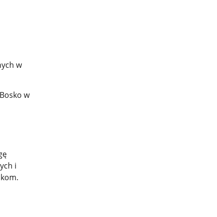
nych w
 Bosko w
gę
ych i
ikom.