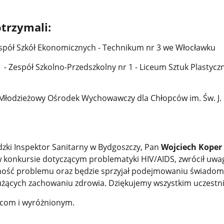
trzymali:
espół Szkół Ekonomicznych - Technikum nr 3 we Włocławku
- Zespół Szkolno-Przedszkolny nr 1 - Liceum Sztuk Plastycz
- Młodzieżowy Ośrodek Wychowawczy dla Chłopców im. Św. J.
ki Inspektor Sanitarny w Bydgoszczy, Pan
Wojciech Koper
ł w konkursie dotyczącym problematyki HIV/AIDS, zwrócił uwa
ność problemu oraz będzie sprzyjał podejmowaniu świadom
łużących zachowaniu zdrowia.
Dziękujemy wszystkim uczestn
zcom i wyróżnionym.