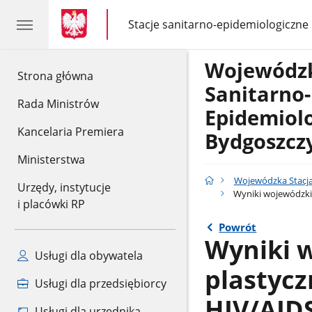
gov.pl
gov.pl
Stacje sanitarno-epidemiologiczne
gov.pl
Stacje
sanitarno-
epidemiologiczne
Wojewódzk
gov.pl
Strona główna
Sanitarno-
Rada Ministrów
Epidemiol
Kancelaria Premiera
Bydgoszcz
Ministerstwa
Wojewódzka Stacja
Urzędy, instytucje
Wyniki wojewódzki
i placówki RP
Powrót
Wyniki 
Usługi dla obywatela
plastycz
Usługi dla przedsiębiorcy
HIV/AID
Usługi dla urzędnika