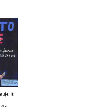
uje, iż
ej z