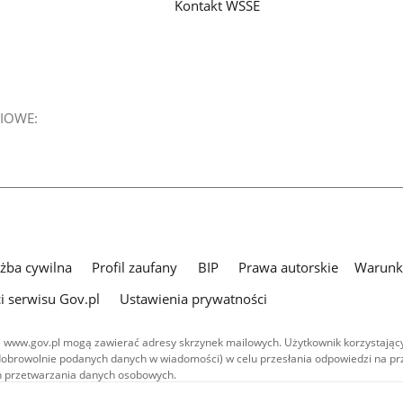
Kontakt WSSE
IOWE:
użba cywilna
Profil zaufany
BIP
Prawa autorskie
Warunki
i serwisu Gov.pl
Ustawienia prywatności
 www.gov.pl mogą zawierać adresy skrzynek mailowych. Użytkownik korzystający
dobrowolnie podanych danych w wiadomości) w celu przesłania odpowiedzi na prz
ach przetwarzania danych osobowych.