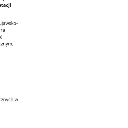
tacji
ujawsko-
ora
ść
cznym,
ycznych w