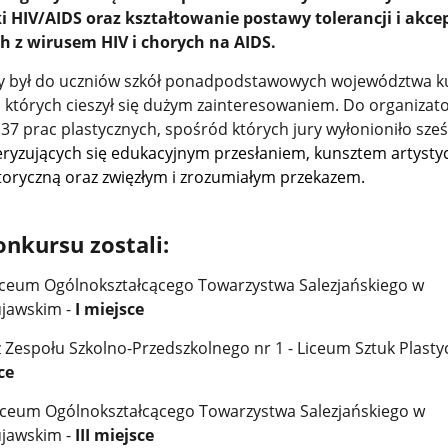
i HIV/AIDS oraz kształtowanie postawy tolerancji i akcep
h z wirusem HIV i chorych na AIDS.
 był do uczniów szkół ponadpodstawowych województwa k
których cieszył się dużym zainteresowaniem. Do organizat
37 prac plastycznych, spośród których jury wyłonioniło sze
eryzujących się edukacyjnym przesłaniem, kunsztem artysty
oryczną oraz zwięzłym i zrozumiałym przekazem.
nkursu zostali:
 Liceum Ogólnokształcącego Towarzystwa Salezjańskiego w
ujawskim -
I miejsce
z Zespołu Szkolno-Przedszkolnego nr 1 - Liceum Sztuk Plast
ce
Liceum Ogólnokształcącego Towarzystwa Salezjańskiego w
ujawskim -
III miejsce