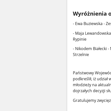
Wyróżnienia o
- Ewa Buziewska - Z
- Maja Lewandowska 
Rypinie
- Nikodem Białecki 
Strzelnie
Państwowy Wojewódz
podkreślił, iż udzia
młodzieży na aktual
dojrzałych decyzji s
Gratulujemy zwycię