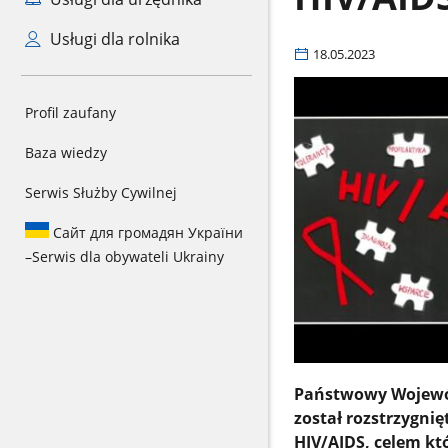
Usługi dla rolnika
18.05.2023
Profil zaufany
Baza wiedzy
Serwis Służby Cywilnej
Сайт для громадян України
–
Serwis dla obywateli Ukrainy
Państwowy Wojewód
został rozstrzygni
HIV/AIDS, celem kt