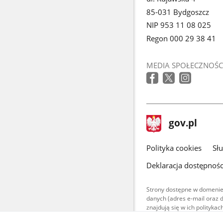
85-031 Bydgoszcz
NIP 953 11 08 025
Regon 000 29 38 41
MEDIA SPOŁECZNOŚC
stopka
Strona
gov.pl
gov.pl
główna
gov.pl
Polityka cookies
Sł
Deklaracja dostępnośc
Strony dostępne w domenie
danych (adres e-mail oraz 
znajdują się w ich polityk