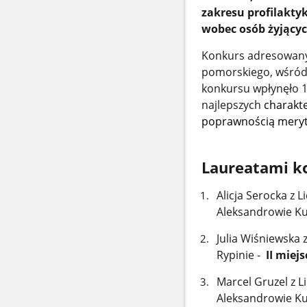
zakresu profilaktyk
wobec osób żyjącyc
Konkurs adresowany
pomorskiego, wśród 
konkursu wpłynęło 1
najlepszych
charakt
poprawnością meryt
Laureatami ko
Alicja Serocka z
Aleksandrowie K
Julia Wiśniewska 
Rypinie -
II miejs
Marcel Gruzel z 
Aleksandrowie K