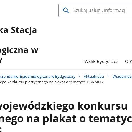
a Stacja
ogiczna w
y
WSSE Bydgoszcz
O 
 Sanitarno-Epidemiologiczna w Bydgoszczy
Aktualności
Wiadomośc
ego konkursu plastycznego na plakat o tematyce HIV/AIDS
wojewódzkiego konkursu
nego na plakat o tematy
S