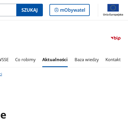
Logowanie
SZUKAJ
mObywatel
do
panelu
WSSE
Co robimy
Aktualności
Baza wiedzy
Kontakt
i
ce