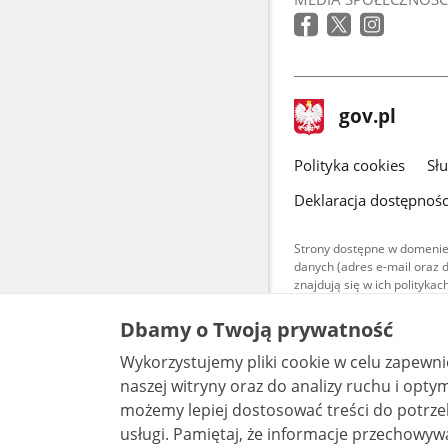
stopka
Strona
gov.pl
gov.pl
główna
gov.pl
Polityka cookies
Sł
Deklaracja dostępnośc
Strony dostępne w domenie
danych (adres e-mail oraz 
znajdują się w ich polityk
Treści teksto
Dbamy o Twoją prywatność
udostępniane
warunkach 4.0
Wykorzystujemy pliki cookie w celu zapewn
są udostępni
bez utworów z
naszej witryny oraz do analizy ruchu i optymalizacj
możemy lepiej dostosować treści do potrzeb
usługi. Pamiętaj, że informacje przechowywane w plikach cookie mogą pozwalać na