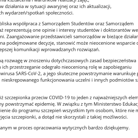
działania w sytuacji awaryjnej oraz ich aktualizacji,
ich wydarzeń/spotkań społeczności.
bliska współpraca z Samorządem Studentów oraz Samorządem
 reprezentują one opinie i interesy studentów i doktorantów w
elni. Zaangażowanie przedstawicieli samorządów w bieżące działan
na podejmowane decyzje, stanowić może nieocenione wsparcie d
 lepszej komunikacji wprowadzanych rozwiązań.
ną rozwagę w znoszeniu dotychczasowych zasad bezpieczeństwa
 ich przestrzeganie odegrało nieocenioną rolę w zapobieganiu
ę wirusa SARS-CoV-2, a jego skuteczne powstrzymanie warunkuje
i nieskrępowanego funkcjonowania uczelni i innych podmiotów s
iż szczepionka przeciw COVID-19 to jeden z najważniejszych ele
y powstrzymać epidemię. W związku z tym Ministerstwo Edukacji
ienie do programu szczepień wszystkim tym osobom, które nie 
ęcia szczepionki, a dotąd nie skorzystali z takiej możliwości.
anym w proces opracowania wytycznych bardzo dziękujemy.