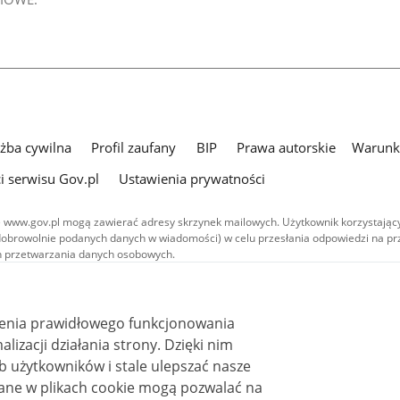
użba cywilna
Profil zaufany
BIP
Prawa autorskie
Warunki
i serwisu Gov.pl
Ustawienia prywatności
 www.gov.pl mogą zawierać adresy skrzynek mailowych. Użytkownik korzystający
dobrowolnie podanych danych w wiadomości) w celu przesłania odpowiedzi na prz
ach przetwarzania danych osobowych.
we publikowane w serwisie (z wyłączeniem treści audiowizualnych), są
 na licencji typu Creative Commons: uznanie autorstwa - na tych samych
 (CC BY-SA 4.0). Materiały audiowizualne, w tym zdjęcia, materiały audio i wideo
ienia prawidłowego funkcjonowania
ane na licencji typu Creative Commons: uznanie autorstwa użycie niekomercyjne 
ależnych 4.0 (CC BY-NC-ND 4.0), o ile nie jest to stwierdzone inaczej.
i działania strony. Dzięki nim
 użytkowników i stale ulepszać nasze