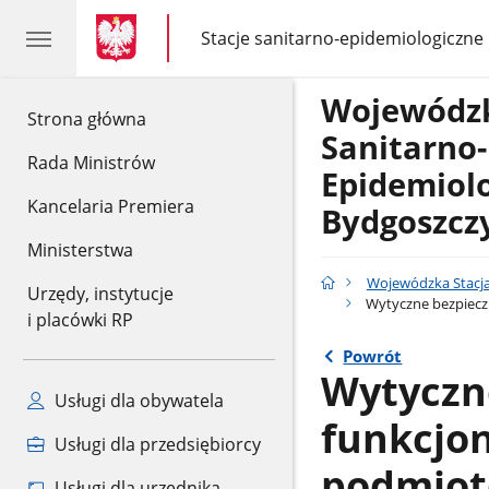
gov.pl
gov.pl
Stacje sanitarno-epidemiologiczne
gov.pl
Stacje
sanitarno-
epidemiologiczne
Wojewódzk
gov.pl
Strona główna
Sanitarno-
Rada Ministrów
Epidemiol
Kancelaria Premiera
Bydgoszcz
Ministerstwa
Wojewódzka Stacja
Urzędy, instytucje
Wytyczne bezpieczn
i placówki RP
Powrót
Wytyczn
Usługi dla obywatela
funkcjon
Usługi dla przedsiębiorcy
podmiot
Usługi dla urzędnika