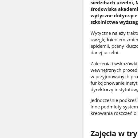
siedzibach uczelni,
środowiska akademi
wytyczne dotyczące
szkolnictwa wyższego
Wytyczne należy trakto
uwzględnieniem zmieni
epidemii, oceny kluc
danej uczelni.
Zalecenia i wskazówki
wewnętrznych procedur
w przyjmowanych proc
funkcjonowanie instytu
dyrektorzy instytutó
Jednocześnie podkreśl
inne podmioty systemu
kreowania roszczeń o 
Zajęcia w tr