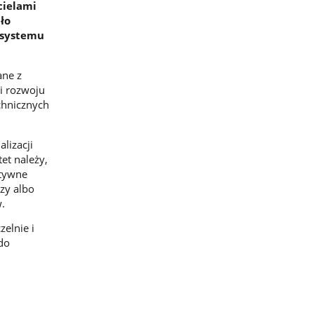
cielami
ło
 systemu
ane z
ki rozwoju
chnicznych
lizacji
et należy,
ktywne
rzy albo
.
elnie i
do