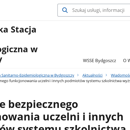
a Stacja
ogiczna w
y
WSSE Bydgoszcz
O 
 Sanitarno-Epidemiologiczna w Bydgoszczy
Aktualności
Wiadomośc
ego funkcjonowania uczelni i innych podmiotów systemu szkolnictwa wyższ
e bezpiecznego
owania uczelni i innych
ów systemu szkolnictwa