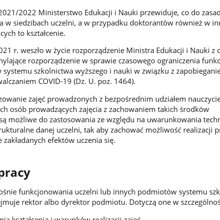
021/2022 Ministerstwo Edukacji i Nauki przewiduje, co do zasa
enia w siedzibach uczelni, a w przypadku doktorantów również w i
ych to kształcenie.
21 r. weszło w życie rozporządzenie Ministra Edukacji i Nauki z 
chylające rozporządzenie w sprawie czasowego ograniczenia fun
 systemu szkolnictwa wyższego i nauki w związku z zapobiegani
walczaniem COVID-19 (Dz. U. poz. 1464).
owanie zajęć prowadzonych z bezpośrednim udziałem nauczycie
ych osób prowadzących zajęcia z zachowaniem takich środków
 są możliwe do zastosowania ze względu na uwarunkowania techn
trukturalne danej uczelni, tak aby zachować możliwość realizacji
e zakładanych efektów uczenia się.
pracy
ośnie funkcjonowania uczelni lub innych podmiotów systemu szk
jmuje rektor albo dyrektor podmiotu. Dotyczą one w szczególnoś
a kształcenia i warunków realizacji zajęć,