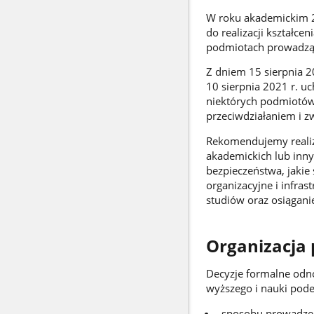
W roku akademickim 2
do realizacji kształc
podmiotach prowadząc
Z dniem 15 sierpnia 20
10 sierpnia 2021 r. u
niektórych podmiotów
przeciwdziałaniem i z
Rekomendujemy realiz
akademickich lub inn
bezpieczeństwa, jakie
organizacyjne i infras
studiów oraz osiągani
Organizacja 
Decyzje formalne odn
wyższego i nauki pode
sposobu prowadzeni