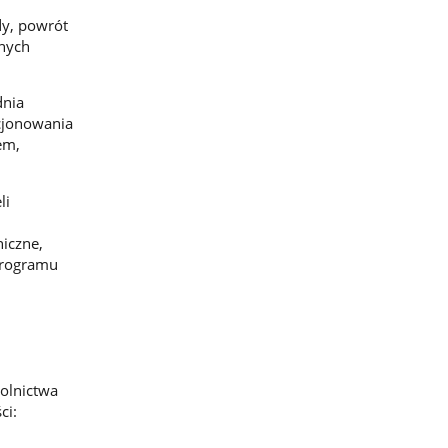
dy, powrót
nnych
dnia
kcjonowania
em,
li
iczne,
 programu
olnictwa
ci: