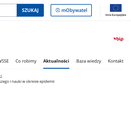
Logowanie
SZUKAJ
mObywatel
do
panelu
WSSE
Co robimy
Aktualności
Baza wiedzy
Kontakt
i
ego i nauki w okresie epidemii