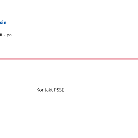
sie
_-​_po​
Kontakt PSSE