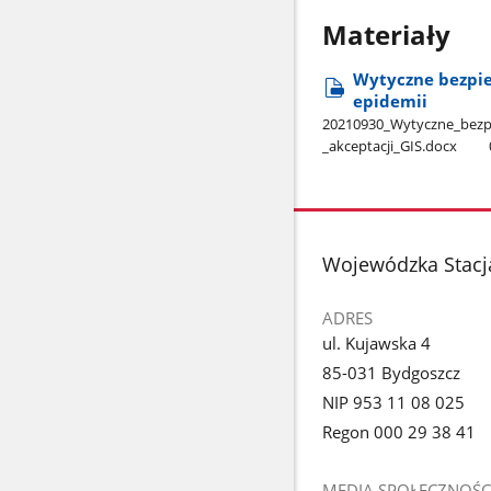
Materiały
Wytyczne bezpie
epidemii
20210930​_Wytyczne​_bezpie
_akceptacji​_GIS.docx
stopka
Wojewódzka Stacj
ADRES
ul. Kujawska 4
85-031 Bydgoszcz
NIP 953 11 08 025
Regon 000 29 38 41
MEDIA SPOŁECZNOŚC