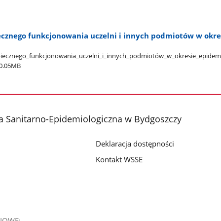
cznego funkcjonowania uczelni i innych podmiotów w okre
cznego​_funkcjonowania​_uczelni​_i​_innych​_podmiotów​_w​_okresie​_epidemii​
0.05MB
a Sanitarno-Epidemiologiczna w Bydgoszczy
Deklaracja dostępności
Kontakt WSSE
IOWE: