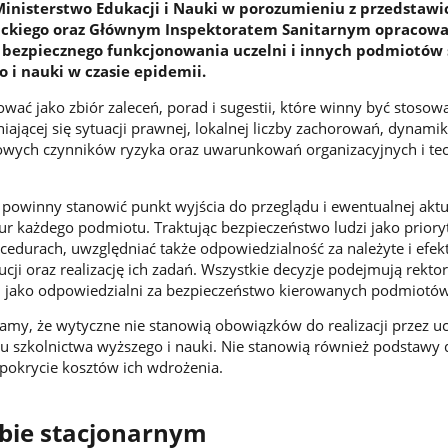
 Ministerstwo Edukacji i Nauki w porozumieniu z przedstawi
ckiego oraz Głównym Inspektoratem Sanitarnym opracowa
 bezpiecznego funkcjonowania uczelni i innych podmiotów
 i nauki w czasie epidemii.
wać jako zbiór zaleceń, porad i sugestii, które winny być stosow
ającej się sytuacji prawnej, lokalnej liczby zachorowań, dynami
zowych czynników ryzyka oraz uwarunkowań organizacyjnych i te
 powinny stanowić punkt wyjścia do przeglądu i ewentualnej aktua
 każdego podmiotu. Traktując bezpieczeństwo ludzi jako prioryt
edurach, uwzględniać także odpowiedzialność za należyte i efe
cji oraz realizację ich zadań. Wszystkie decyzje podejmują rekto
w, jako odpowiedzialni za bezpieczeństwo kierowanych podmiotów
amy, że wytyczne nie stanowią obowiązków do realizacji przez ucz
 szkolnictwa wyższego i nauki. Nie stanowią również podstawy 
pokrycie kosztów ich wdrożenia.
ybie stacjonarnym