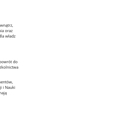
ewnątrz,
ia oraz
la władz
 powrót do
zkolnictwa
mentów,
 i Nauki
mają