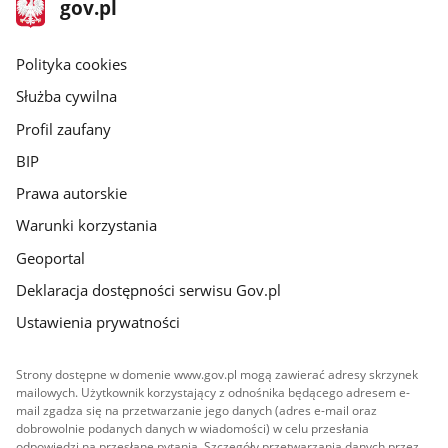
stopka
Strona
gov.pl
gov.pl
główna
gov.pl
Polityka cookies
Służba cywilna
Profil zaufany
BIP
Prawa autorskie
Warunki korzystania
Geoportal
Deklaracja dostępności serwisu Gov.pl
Ustawienia prywatności
Strony dostępne w domenie www.gov.pl mogą zawierać adresy skrzynek
mailowych. Użytkownik korzystający z odnośnika będącego adresem e-
mail zgadza się na przetwarzanie jego danych (adres e-mail oraz
dobrowolnie podanych danych w wiadomości) w celu przesłania
odpowiedzi na przesłane pytania. Szczegóły przetwarzania danych przez