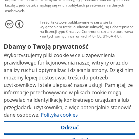
każdą z jednostek znajdują się w ich politykach przetwarzania danych
osobowych.
Treści tekstowe publikowane w serwisie (z
wyłączeniem treści audiowizualnych), są udostępniane
na licencji typu Creative Commons: uznanie autorstwa
- na tych samych warunkach 4.0 (CC BY-SA 4.0).
Materiały audiowizualne, w tym zdjęcia, materiały
Dbamy o Twoją prywatność
audio i wideo, są udostępniane na licencji typu
Creative Commons: uznanie autorstwa użycie
Wykorzystujemy pliki cookie w celu zapewnienia
niekomercyjne - bez utworów zależnych 4.0 (CC BY-
NC-ND 4.0), o ile nie jest to stwierdzone inaczej.
prawidłowego funkcjonowania naszej witryny oraz do
analizy ruchu i optymalizacji działania strony. Dzięki nim
możemy lepiej dostosować treści do potrzeb
użytkowników i stale ulepszać nasze usługi. Pamiętaj, że
informacje przechowywane w plikach cookie mogą
pozwalać na identyfikację konkretnego urządzenia lub
przeglądarki użytkownika, a więc potencjalnie stanowić
dane osobowe.
Polityka cookies
Odrzuć