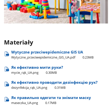
Materiały
Wytyczne przeciwepidemiczne GIS UA
Wytyczne​_przeciwepidemiczne​_GIS​_UA.pdf
0.23MB
Як ефективно мити руки?
mycie​_rąk​_UA.png
0.30MB
Як ефективно проводити дезінфекцію рук?
dezynfekcja​_rąk​_UA.png
0.31MB
Як правильно одягати та знімати маску
maseczka​_UA.png
0.17MB