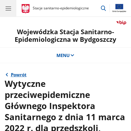
przejdź
gov.pl
Stacje sanitarno-epidemiologiczne
gov.pl
Stacje
do
sanitarno-
wyszukiwar
epidemiologiczne
Wojewódzka Stacja Sanitarno-
Epidemiologiczna w Bydgoszczy
MENU
Powrót
Wytyczne
przeciwepidemiczne
Głównego Inspektora
Sanitarnego z dnia 11 marca
2022 r. dla przedszkoli,