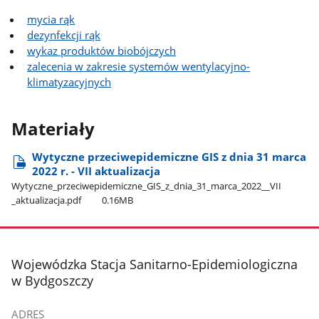
mycia rąk
dezynfekcji rąk
wykaz produktów biobójczych
zalecenia w zakresie systemów wentylacyjno-
klimatyzacyjnych
Materiały
Wytyczne przeciwepidemiczne GIS z dnia 31 marca
2022 r. - VII aktualizacja
Wytyczne​_przeciwepidemiczne​_GIS​_z​_dnia​_31​_marca​_2022​_​_VII​
_aktualizacja.pdf
0.16MB
stopka
Wojewódzka Stacja Sanitarno-Epidemiologiczna
w Bydgoszczy
ADRES