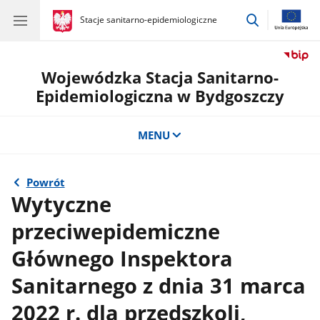
przejdź
gov.pl
Stacje sanitarno-epidemiologiczne
gov.pl
Stacje
do
sanitarno-
wyszukiwar
epidemiologiczne
Wojewódzka Stacja Sanitarno-
Epidemiologiczna w Bydgoszczy
MENU
Powrót
Wytyczne
przeciwepidemiczne
Głównego Inspektora
Sanitarnego z dnia 31 marca
2022 r. dla przedszkoli,