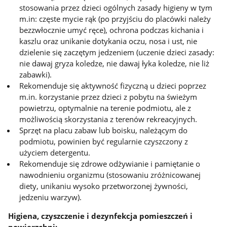
stosowania przez dzieci ogólnych zasady higieny w tym
m.in: częste mycie rąk (po przyjściu do placówki należy
bezzwłocznie umyć ręce), ochrona podczas kichania i
kaszlu oraz unikanie dotykania oczu, nosa i ust, nie
dzielenie się zaczętym jedzeniem (uczenie dzieci zasady:
nie dawaj gryza koledze, nie dawaj łyka koledze, nie liż
zabawki).
Rekomenduje się aktywność fizyczną u dzieci poprzez
m.in. korzystanie przez dzieci z pobytu na świeżym
powietrzu, optymalnie na terenie podmiotu, ale z
możliwością skorzystania z terenów rekreacyjnych.
Sprzęt na placu zabaw lub boisku, należącym do
podmiotu, powinien być regularnie czyszczony z
użyciem detergentu.
Rekomenduje się zdrowe odżywianie i pamiętanie o
nawodnieniu organizmu (stosowaniu zróżnicowanej
diety, unikaniu wysoko przetworzonej żywności,
jedzeniu warzyw).
Higiena, czyszczenie i dezynfekcja pomieszczeń i
powierzchni: