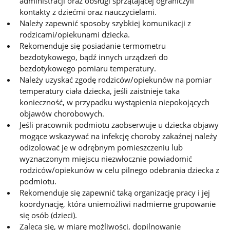
administracji oraz obsługi sprzątającej ograniczyli
kontakty z dziećmi oraz nauczycielami.
Należy zapewnić sposoby szybkiej komunikacji z
rodzicami/opiekunami dziecka.
Rekomenduje się posiadanie termometru
bezdotykowego, bądź innych urządzeń do
bezdotykowego pomiaru temperatury.
Należy uzyskać zgodę rodziców/opiekunów na pomiar
temperatury ciała dziecka, jeśli zaistnieje taka
konieczność, w przypadku wystąpienia niepokojących
objawów chorobowych.
Jeśli pracownik podmiotu zaobserwuje u dziecka objawy
mogące wskazywać na infekcję choroby zakaźnej należy
odizolować je w odrębnym pomieszczeniu lub
wyznaczonym miejscu niezwłocznie powiadomić
rodziców/opiekunów w celu pilnego odebrania dziecka z
podmiotu.
Rekomenduje się zapewnić taką organizację pracy i jej
koordynację, która uniemożliwi nadmierne grupowanie
się osób (dzieci).
Zaleca się, w miarę możliwości, dopilnowanie