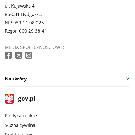
ul. Kujawska 4
85-031 Bydgoszcz
NIP 953 11 08 025
Regon 000 29 38 41
MEDIA SPOŁECZNOŚCIOWE:
Na skróty
stopka
Strona
gov.pl
gov.pl
główna
gov.pl
Polityka cookies
Służba cywilna
Profil zaufany