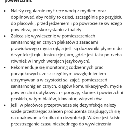
Należy regularnie myć ręce wodą z mydłem oraz
dopilnować, aby robiły to dzieci, szczególnie po przyjściu
do placówki, przed jedzeniem i po powrocie ze świeżego
powietrza, po skorzystaniu z toalety.
Zaleca się wywieszenie w pomieszczeniach
sanitarnohigienicznych plakatów z zasadami
prawidłowego mycia rąk, a jeśli są dozowniki płynem do
dezynfekcji rąk - instrukcje (tam, gdzie jest taka potrzeba
również w innych wersjach językowych).
Rekomenduje się monitoring codziennych prac
porządkowych, ze szczególnym uwzględnieniem
utrzymywania w czystości sal zajęć, pomieszczeń
sanitarnohigienicznych, ciągów komunikacyjnych, mycie
powierzchni dotykowych - poręczy, klamek i powierzchni
płaskich, w tym blatów, klawiatur, włączników.
Jeśli w placówce przeprowadza się dezynfekcję należy
ściśle przestrzegać zaleceń producenta znajdujących się
na opakowaniu środka do dezynfekcji. Ważne jest ścisłe
przestrzeganie czasu niezbędnego do wywietrzenia