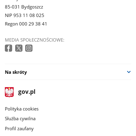
85-031 Bydgoszcz
NIP 953 11 08 025
Regon 000 29 38 41
MEDIA SPOŁECZNOŚCIOWE:
Na skróty
stopka
Strona
gov.pl
gov.pl
główna
gov.pl
Polityka cookies
Służba cywilna
Profil zaufany