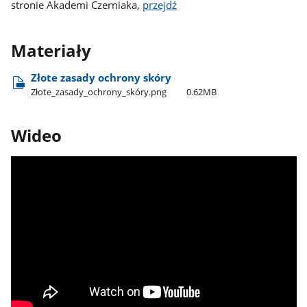
stronie Akademi Czerniaka,
przejdź
Materiały
Złote zasady ochrony skóry
Złote​_zasady​_ochrony​_skóry.png
0.62MB
Wideo