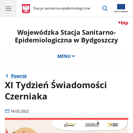
przejdź
gov.pl
Stacje sanitarno-epidemiologiczne
gov.pl
Stacje
do
sanitarno-
wyszukiwar
epidemiologiczne
Wojewódzka Stacja Sanitarno-
Epidemiologiczna w Bydgoszczy
MENU
Powrót
XI Tydzień Świadomości
Czerniaka
18.05.2022