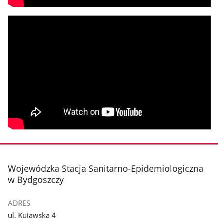
stopka
Wojewódzka Stacja Sanitarno-Epidemiologiczna
w Bydgoszczy
ADRES
ul. Kujawska 4