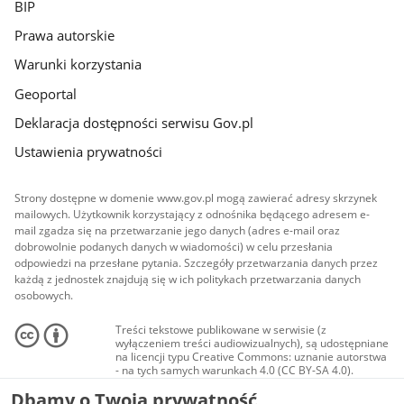
BIP
Prawa autorskie
Warunki korzystania
Geoportal
Deklaracja dostępności serwisu Gov.pl
Ustawienia prywatności
Strony dostępne w domenie www.gov.pl mogą zawierać adresy skrzynek
mailowych. Użytkownik korzystający z odnośnika będącego adresem e-
mail zgadza się na przetwarzanie jego danych (adres e-mail oraz
dobrowolnie podanych danych w wiadomości) w celu przesłania
odpowiedzi na przesłane pytania. Szczegóły przetwarzania danych przez
każdą z jednostek znajdują się w ich politykach przetwarzania danych
osobowych.
Treści tekstowe publikowane w serwisie (z
wyłączeniem treści audiowizualnych), są udostępniane
na licencji typu Creative Commons: uznanie autorstwa
- na tych samych warunkach 4.0 (CC BY-SA 4.0).
Materiały audiowizualne, w tym zdjęcia, materiały
Dbamy o Twoją prywatność
audio i wideo, są udostępniane na licencji typu