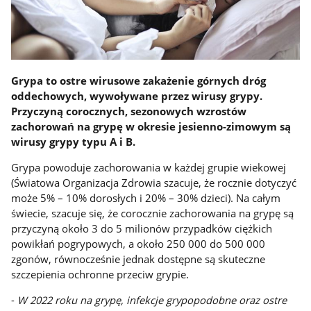
Grypa to ostre wirusowe zakażenie górnych dróg
oddechowych, wywoływane przez wirusy grypy.
Przyczyną corocznych, sezonowych wzrostów
zachorowań na grypę w okresie jesienno-zimowym są
wirusy grypy typu A i B.
Grypa powoduje zachorowania w każdej grupie wiekowej
(Światowa Organizacja Zdrowia szacuje, że rocznie dotyczyć
może 5% – 10% dorosłych i 20% – 30% dzieci). Na całym
świecie, szacuje się, że corocznie zachorowania na grypę są
przyczyną około 3 do 5 milionów przypadków ciężkich
powikłań pogrypowych, a około 250 000 do 500 000
zgonów, równocześnie jednak dostępne są skuteczne
szczepienia ochronne przeciw grypie.
-
W 2022 roku na grypę, infekcje grypopodobne oraz ostre