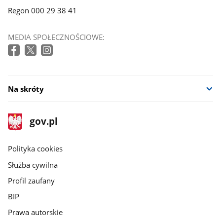
Regon 000 29 38 41
MEDIA SPOŁECZNOŚCIOWE:
Na skróty
stopka
Strona
gov.pl
gov.pl
główna
gov.pl
Polityka cookies
Służba cywilna
Profil zaufany
BIP
Prawa autorskie