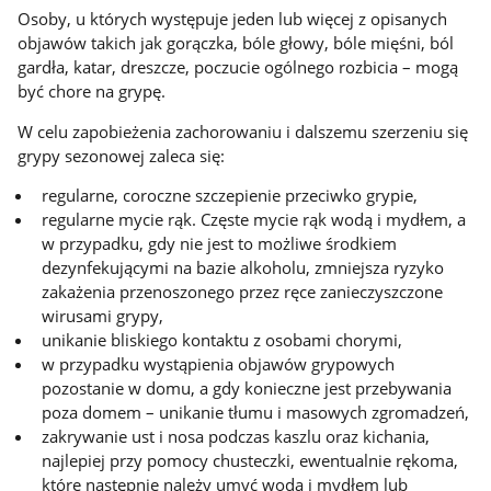
Osoby, u których występuje jeden lub więcej z opisanych
objawów takich jak gorączka, bóle głowy, bóle mięśni, ból
gardła, katar, dreszcze, poczucie ogólnego rozbicia – mogą
być chore na grypę.
W celu zapobieżenia zachorowaniu i dalszemu szerzeniu się
grypy sezonowej zaleca się:
regularne, coroczne szczepienie przeciwko grypie,
regularne mycie rąk. Częste mycie rąk wodą i mydłem, a
w przypadku, gdy nie jest to możliwe środkiem
dezynfekującymi na bazie alkoholu, zmniejsza ryzyko
zakażenia przenoszonego przez ręce zanieczyszczone
wirusami grypy,
unikanie bliskiego kontaktu z osobami chorymi,
w przypadku wystąpienia objawów grypowych
pozostanie w domu, a gdy konieczne jest przebywania
poza domem – unikanie tłumu i masowych zgromadzeń,
zakrywanie ust i nosa podczas kaszlu oraz kichania,
najlepiej przy pomocy chusteczki, ewentualnie rękoma,
które następnie należy umyć wodą i mydłem lub