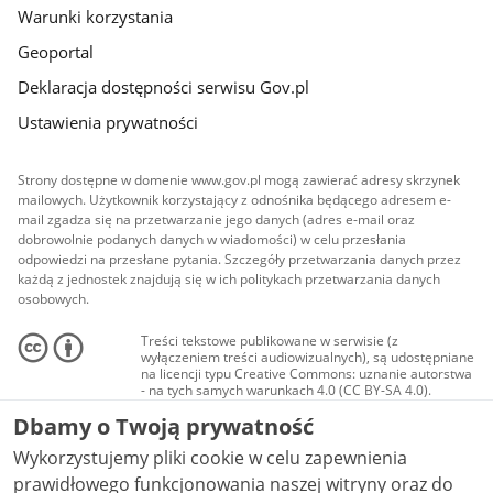
Warunki korzystania
Geoportal
Deklaracja dostępności serwisu Gov.pl
Ustawienia prywatności
Strony dostępne w domenie www.gov.pl mogą zawierać adresy skrzynek
mailowych. Użytkownik korzystający z odnośnika będącego adresem e-
mail zgadza się na przetwarzanie jego danych (adres e-mail oraz
dobrowolnie podanych danych w wiadomości) w celu przesłania
odpowiedzi na przesłane pytania. Szczegóły przetwarzania danych przez
każdą z jednostek znajdują się w ich politykach przetwarzania danych
osobowych.
Treści tekstowe publikowane w serwisie (z
wyłączeniem treści audiowizualnych), są udostępniane
na licencji typu Creative Commons: uznanie autorstwa
- na tych samych warunkach 4.0 (CC BY-SA 4.0).
Materiały audiowizualne, w tym zdjęcia, materiały
Dbamy o Twoją prywatność
audio i wideo, są udostępniane na licencji typu
Creative Commons: uznanie autorstwa użycie
Wykorzystujemy pliki cookie w celu zapewnienia
niekomercyjne - bez utworów zależnych 4.0 (CC BY-
NC-ND 4.0), o ile nie jest to stwierdzone inaczej.
prawidłowego funkcjonowania naszej witryny oraz do