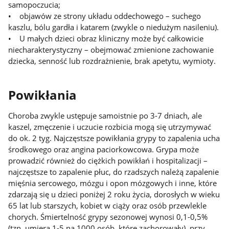
samopoczucia;
• objawów ze strony układu oddechowego – suchego
kaszlu, bólu gardła i katarem (zwykle o niedużym nasileniu).
• U małych dzieci obraz kliniczny może być całkowicie
niecharakterystyczny – obejmować zmienione zachowanie
dziecka, senność lub rozdrażnienie, brak apetytu, wymioty.
Powikłania
Choroba zwykle ustępuje samoistnie po 3-7 dniach, ale
kaszel, zmęczenie i uczucie rozbicia mogą się utrzymywać
do ok. 2 tyg. Najczęstsze powikłania grypy to zapalenia ucha
środkowego oraz angina paciorkowcowa. Grypa może
prowadzić również do ciężkich powikłań i hospitalizacji –
najczęstsze to zapalenie płuc, do rzadszych należą zapalenie
mięśnia sercowego, mózgu i opon mózgowych i inne, które
zdarzają się u dzieci poniżej 2 roku życia, dorosłych w wieku
65 lat lub starszych, kobiet w ciąży oraz osób przewlekle
chorych. Śmiertelność grypy sezonowej wynosi 0,1-0,5%
(tzn. umiera 1-5 na 1000 osób, które zachorowały), przy