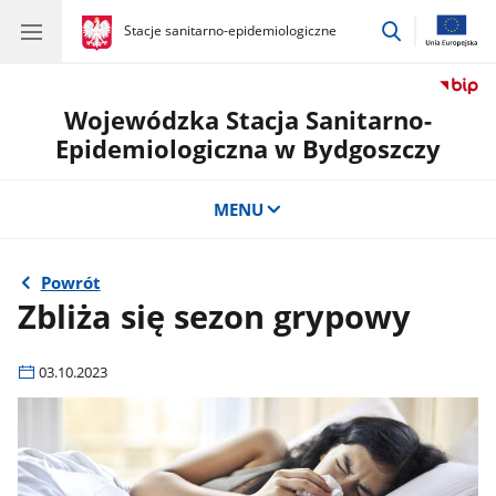
przejdź
gov.pl
Stacje sanitarno-epidemiologiczne
gov.pl
Stacje
do
sanitarno-
wyszukiwar
epidemiologiczne
Wojewódzka Stacja Sanitarno-
Epidemiologiczna w Bydgoszczy
MENU
Powrót
Zbliża się sezon grypowy
03.10.2023