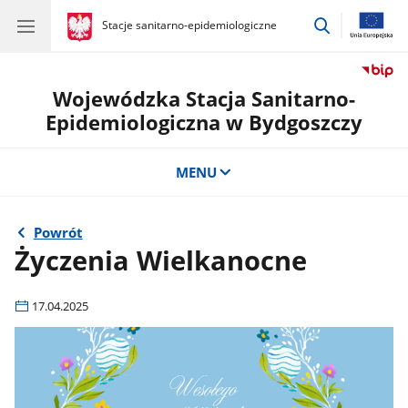
przejdź
gov.pl
Stacje sanitarno-epidemiologiczne
gov.pl
Stacje
do
sanitarno-
wyszukiwar
epidemiologiczne
Wojewódzka Stacja Sanitarno-
Epidemiologiczna w Bydgoszczy
MENU
Powrót
Życzenia Wielkanocne
17.04.2025