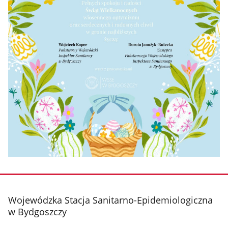
stopka
Wojewódzka Stacja Sanitarno-Epidemiologiczna
w Bydgoszczy