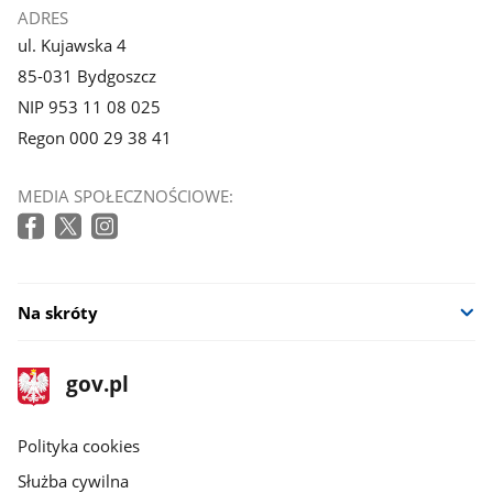
ADRES
ul. Kujawska 4
85-031 Bydgoszcz
NIP 953 11 08 025
Regon 000 29 38 41
MEDIA SPOŁECZNOŚCIOWE:
Na skróty
stopka
Strona
gov.pl
gov.pl
główna
gov.pl
Polityka cookies
Służba cywilna