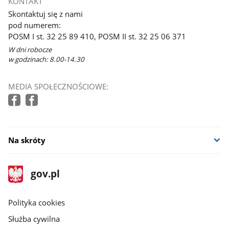
KONTAKT
Skontaktuj się z nami
pod numerem:
POSM I st. 32 25 89 410, POSM II st. 32 25 06 371
W dni robocze
w godzinach: 8.00-14.30
MEDIA SPOŁECZNOŚCIOWE:
Na skróty
stopka
Strona
gov.pl
gov.pl
główna
gov.pl
Polityka cookies
Służba cywilna