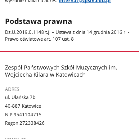
wysłanie maila na adres:
internat@zpsm.edu.pl
Podstawa prawna
Dz.U.2019.0.1148 t.j. – Ustawa z dnia 14 grudnia 2016 r. -
Prawo oświatowe art. 107 ust. 8
stopka
Zespół Państwowych Szkół Muzycznych im.
Wojciecha Kilara w Katowicach
ADRES
ul. Ułańska 7b
40-887 Katowice
NIP 9541104715
Regon 272338426