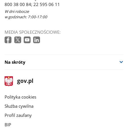
800 38 00 84; 22 595 06 11
W dni robocze
w godzinach: 7:00-17:00
MEDIA SPOŁECZNOŚCIOWE:
Na skróty
stopka
Strona
gov.pl
gov.pl
główna
gov.pl
Polityka cookies
Służba cywilna
Profil zaufany
BIP