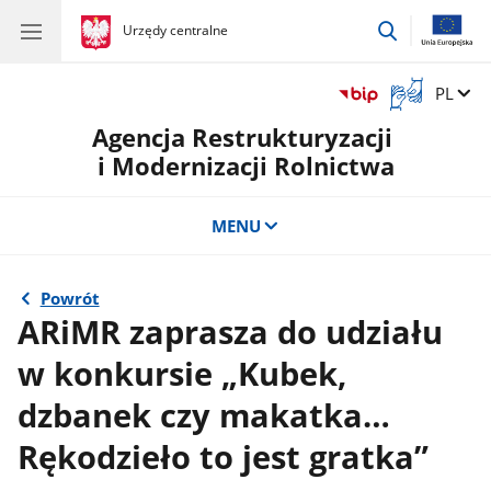
przejdź
gov.pl
Urzędy centralne
gov.pl
Urzędy
do
centralne
wyszukiwar
Otwórz
Zmień 
PL
okno
Agencja Restrukturyzacji
z
tłumaczem
i Modernizacji Rolnictwa
języka
migowego
MENU
Powrót
ARiMR zaprasza do udziału
w konkursie „Kubek,
dzbanek czy makatka…
Rękodzieło to jest gratka”