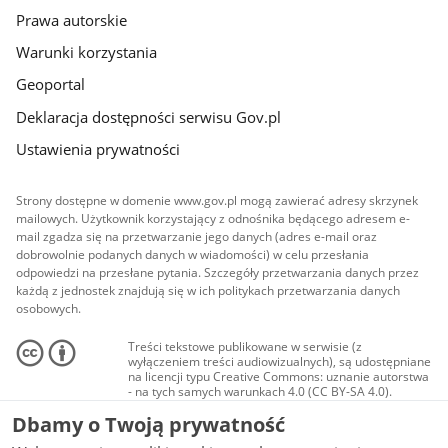
Prawa autorskie
Warunki korzystania
Geoportal
Deklaracja dostępności serwisu Gov.pl
Ustawienia prywatności
Strony dostępne w domenie www.gov.pl mogą zawierać adresy skrzynek
mailowych. Użytkownik korzystający z odnośnika będącego adresem e-
mail zgadza się na przetwarzanie jego danych (adres e-mail oraz
dobrowolnie podanych danych w wiadomości) w celu przesłania
odpowiedzi na przesłane pytania. Szczegóły przetwarzania danych przez
każdą z jednostek znajdują się w ich politykach przetwarzania danych
osobowych.
Treści tekstowe publikowane w serwisie (z
wyłączeniem treści audiowizualnych), są udostępniane
na licencji typu Creative Commons: uznanie autorstwa
- na tych samych warunkach 4.0 (CC BY-SA 4.0).
Materiały audiowizualne, w tym zdjęcia, materiały
Dbamy o Twoją prywatność
audio i wideo, są udostępniane na licencji typu
Creative Commons: uznanie autorstwa użycie