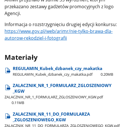
przekazano zestawy gadżetów promocyjnych z logo
Agencji.
Informacja o rozstrzygnięciu drugiej edycji konkursu:
https://www.gov.pl/web/arimr/nie-tylko-brawa-dla-
autorow-rekodziel-i-fotografii
Materiały
REGULAMIN​_Kubek​_dzbanek​_czy​_makatka
REGULAMIN​_Kubek​_dzbanek​_czy​_makatka.pdf
0.20MB
ZALACZNIK​_NR​_1​_FORMULARZ​_ZGLOSZENIOWY​
_KGW
ZALACZNIK​_NR​_1​_FORMULARZ​_ZGLOSZENIOWY​_KGW.pdf
0.11MB
ZALACZNIK​_NR​_11​_DO​_FORMULARZA​
_ZGLOSZENIOWEGO​_KGW
ZALACZNIK​_NR​_11​_DO​_FORMULARZA​_ZGLOSZENIOWEGO​_KGW.pdf