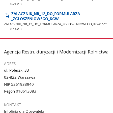
0.21MB
ZALACZNIK​_NR​_12​_DO​_FORMULARZA​
_ZGLOSZENIOWEGO​_KGW
ZALACZNIK​_NR​_12​_DO​_FORMULARZA​_ZGLOSZENIOWEGO​_KGW.pdf
0.14MB
stopka
Agencja Restrukturyzacji i Modernizacji Rolnictwa
ADRES
ul. Poleczki 33
02-822 Warszawa
NIP 5261933940
Regon 010613083
KONTAKT
Infolinia dla Obywatela