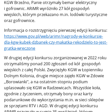
KGW Brzeźno, Panie otrzymały bemar elektryczny
i gofrownic. ARiMR wyróżniło 27 kół gospodyń
wiejskich, którym przekazano m.in. lodówki turystyczne
oraz gofrownice.
Informacja o rozstrzygnięciu pierwszej edycji konkursu:
https://www.gov.pl/web/arimr/nagrody-w-konkursie-
dla-kgw-kubek-dzbanek-czy-makatka-rekodzielo-to-jest-
gratka-wreczone
W drugiej edycji konkursu zorganizowanej w 2022 roku
otrzymaliśmy ponad 200 zgłoszeń od kół gospodyń
wiejskich z całej Polski. Zwyciężyło KGW w Łopienniku
Dolnym Kolonia, drugie miejsce zajęło KGW w Zdowie
,,Borowianki", a na ostatnim stopniu podium
uplasowało się KGW w Radzewicach. Wszystkie koła,
zgodnie z życzeniem, otrzymały bony oraz karty
podarunkowe do wykorzystania m.in. w sieci sklepów
ze sprzętami RTV i AGD. W drugiej edycji konkursu
ARiMR przyznało w sumie 35 wyróżnień, którym