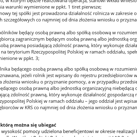
, w którym będzie realizowana operacja, stanowi wkład wniesio
łnia warunki wymienione w ppkt. 1 tiret pierwsze;
wy tej spółki jest prowadzona działalność rolnicza w zakresie 
 szczegółowych co najmniej od dnia złożenia wniosku o przyzna
pólników będący osobą prawną albo spółką osobową w rozumien
iębiorcą zagranicznym będącym osobą prawną albo jednostką org
obą prawną posiadającą zdolność prawną, który wykonuje działa
na terytorium Rzeczypospolitej Polskiej w ramach oddziału, speł
ienione w ppkt. 3;
lnika będącego osobą prawną albo spółką osobową w rozumieni
znawana, jeżeli rolnik jest wpisany do rejestru przedsiębiorców 
a złożenia wniosku o przyznanie pomocy, a w przypadku przedsi
będącego osobą prawną albo jednostką organizacyjną niebędącą 
jącą zdolność prawną, który wykonuje działalność gospodarczą 
zypospolitej Polskiej w ramach oddziału – jego oddział jest wpis
iębiorców w KRS co najmniej od dnia złożenia wniosku o przyznan
którą można się ubiegać
ysokość pomocy udzielona beneficjentowi w okresie realizacji 