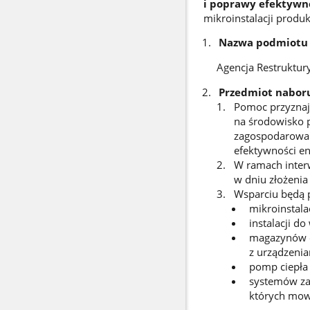
i poprawy efektywn
mikroinstalacji produ
Nazwa podmiotu 
Agencja Restruktury
Przedmiot nabor
Pomoc przyznaje 
na środowisko p
zagospodarowan
efektywności en
W ramach interw
w dniu złożeni
Wsparciu będą p
mikroinstala
instalacji d
magazynów en
z urządzenia
pomp ciepła 
systemów zar
których mowa