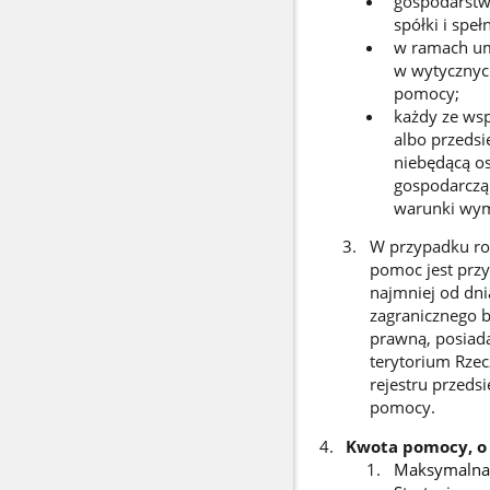
gospodarstwo
spółki i spe
w ramach umo
w wytycznych
pomocy;
każdy ze ws
albo przeds
niebędącą os
gospodarczą 
warunki wym
W przypadku ro
pomoc jest przy
najmniej od dni
zagranicznego 
prawną, posiada
terytorium Rzec
rejestru przeds
pomocy.
Kwota pomocy, o 
Maksymalna w