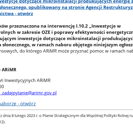
estycje dotyczące mikroinstalacji produkujących energię 
słonecznego,
opublikowany na stronie Agencji Restrukturyza
nictwa - otwórz
ków przeznaczona na interwencję I.10.2 „Inwestycje w
olnych w zakresie OZE i poprawy efektywności energetycz
ującym inwestycje dotyczące mikroinstalacji produkującyc
 słonecznego, w ramach naboru objętego niniejszym ogłos
ansowych, do którego ARiMR może przyznać pomoc w ramach na
e ARiMR
ań Inwestycyjnych ARiMR
00
_zadajpytanie@arimr.gov.pl
naborze - otwórz
z dnia 8 lutego 2023 r. o Planie Strategicznym dla Wspólnej Polityki Rolnej na
12).