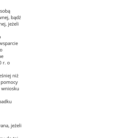
osobą
wnej, bądź
j, jeżeli
o
wsparcie
o
ne
 r. o
śniej niż
e pomocy
o wniosku
ypadku
na, jeżeli