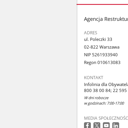
stopka
Agencja Restruktur
ADRES
ul. Poleczki 33
02-822 Warszawa
NIP 5261933940
Regon 010613083
KONTAKT
Infolinia dla Obywatel
800 38 00 84; 22 595
W dni robocze
w godzinach: 7:00-17:00
MEDIA SPOŁECZNOŚC