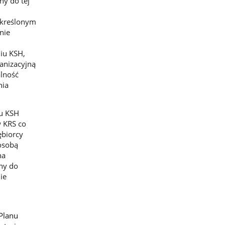
ny do tej
określonym
nie
iu KSH,
anizacyjną
lność
nia
u KSH
w KRS co
ębiorcy
osobą
na
any do
ie
Planu