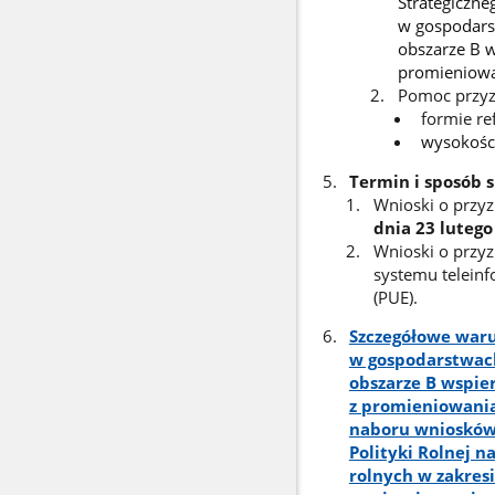
Strategiczne
w gospodars
obszarze B w
promieniowa
Pomoc przyzn
formie re
wysokości
Termin i sposób 
Wnioski o przy
dnia 23 lutego
Wnioski o przy
systemu teleinf
(PUE).
Szczegółowe waru
w gospodarstwach
obszarze B wspie
z promieniowania
naboru wniosków
Polityki Rolnej n
rolnych w zakres