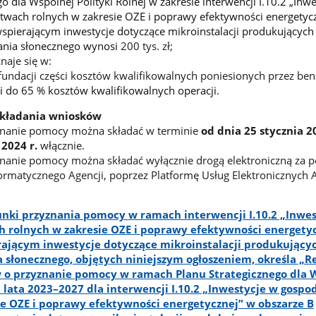
go dla Wspólnej Polityki Rolnej
w zakresie interwencji I.10.2 „Inwe
twach rolnych w zakresie OZE i poprawy efektywności energetyc
spierającym inwestycje dotyczące mikroinstalacji produkujących 
nia słonecznego wynosi
200 tys. zł;
aje się w:
fundacji części kosztów kwalifikowalnych poniesionych przez ben
 do 65 % kosztów kwalifikowalnych operacji.
składania wniosków
znanie pomocy można składać w terminie
od dnia 25 stycznia 2
 2024 r.
włącznie.
znanie pomocy można składać wyłącznie drogą elektroniczną za
ormatycznego Agencji, poprzez Platformę Usług Elektronicznych
nki przyznania pomocy w ramach interwencji I.10.2 „Inwes
 rolnych w zakresie OZE i poprawy efektywności energety
rającym inwestycje dotyczące mikroinstalacji produkujący
 słonecznego,
objętych niniejszym ogłoszeniem, określa „
 o przyznanie pomocy
w ramach Planu Strategicznego dla 
a lata 2023–2027 dla interwencji I.10.2 „Inwestycje w gosp
ie OZE i poprawy efektywności energetycznej” w obszarze B