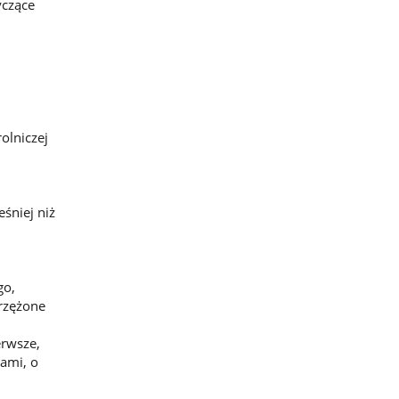
yczące
olniczej
śniej niż
go,
przężone
erwsze,
ami, o