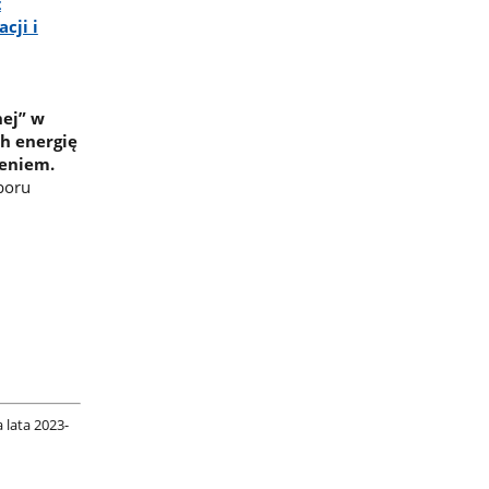
z
cji i
nej” w
h energię
zeniem.
boru
 lata 2023-