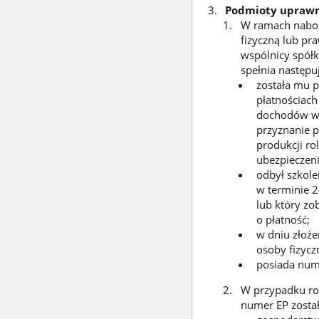
Podmioty uprawni
W ramach nabor
fizyczną lub pr
wspólnicy spółki
spełnia następ
została mu p
płatnościac
dochodów w 
przyznanie p
produkcji ro
ubezpieczen
odbył szkole
w terminie 2
lub który zo
o płatność;
w dniu złoż
osoby fizycz
posiada num
W przypadku rol
numer EP został