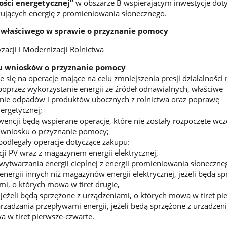
ości energetycznej”
w obszarze B wspierającym inwestycje dot
kujących energię z promieniowania słonecznego.
właściwego w sprawie o przyznanie pomocy
zacji i Modernizacji Rolnictwa
u wniosków o przyznanie pomocy
się na operacje mające na celu zmniejszenia presji działalności r
oprzez wykorzystanie energii ze źródeł odnawialnych, właściwe
ie odpadów i produktów ubocznych z rolnictwa oraz poprawę
ergetycznej;
encji będą wspierane operacje, które nie zostały rozpoczęte wcze
a wniosku o przyznanie pomocy;
odlegały operacje dotyczące zakupu:
cji PV wraz z magazynem energii elektrycznej,
o wytwarzania energii cieplnej z energii promieniowania słoneczne
ergii innych niż magazynów energii elektrycznej, jeżeli będą s
mi, o których mowa w tiret drugie,
jeżeli będą sprzężone z urządzeniami, o których mowa w tiret pi
ządzania przepływami energii, jeżeli będą sprzężone z urządzeni
 w tiret pierwsze-czwarte.