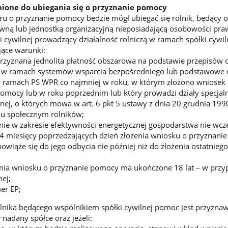
one do ubiegania się o przyznanie pomocy
u o przyznanie pomocy będzie mógł ubiegać się rolnik, będący 
awną lub jednostką organizacyjną nieposiadającą osobowości pra
 cywilnej prowadzący działalność rolniczą w ramach spółki cywilne
ujące warunki:
rzyznana jednolita płatność obszarowa na podstawie przepisów 
h w ramach systemów wsparcia bezpośredniego lub podstawowe 
ramach PS WPR co najmniej w roku, w którym złożono wniosek 
omocy lub w roku poprzednim lub który prowadzi działy specjal
lnej, o których mowa w art. 6 pkt 5 ustawy z dnia 20 grudnia 1990
iu społecznym rolników;
nie w zakresie efektywności energetycznej gospodarstwa nie wcze
4 miesięcy poprzedzających dzień złożenia wniosku o przyznani
bowiąże się do jego odbycia nie później niż do złożenia ostatnieg
enia wniosku o przyznanie pomocy ma ukończone 18 lat – w prz
nej;
er EP;
nika będącego wspólnikiem spółki cywilnej pomoc jest przyznawa
 nadany spółce oraz jeżeli: