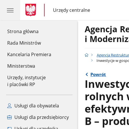
gov.pl
gov.pl
Urzędy centralne
gov.pl
Urzędy
centralne
Agencja R
gov.pl
Strona główna
i Moderniz
Rada Ministrów
Kancelaria Premiera
Agencja Restruktur
Inwestycje w gospo
Ministerstwa
Powrót
Urzędy, instytucje
Inwesty
i placówki RP
rolnych 
efektywn
Usługi dla obywatela
B – prod
Usługi dla przedsiębiorcy
Usługi dla urzędnika