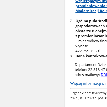
wspierającym inw
promieniowania 
Modernizacji Rol
Ogólna pula środ
gospodarstwach r
obszarze B obejm
z promieniowania
Limit środków fin
wynosi:
422 759 796 zł.
Dane kontaktow
Departament Dział
telefon: 22 318 47 
adres mailowy:
DDI
Więcej informacji o 
1
zgodnie z art. 86 ustawy 
2027 (Dz. U. 2023 r., poz. 4