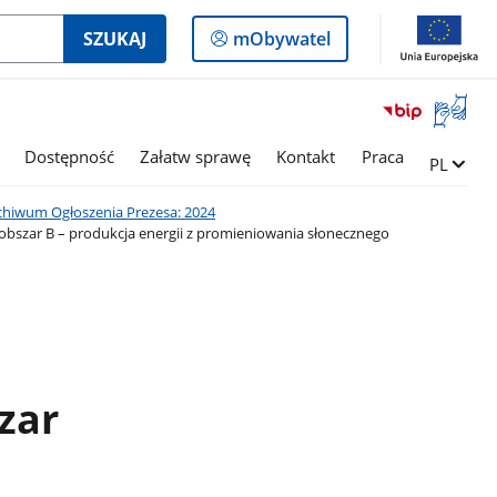
Logowanie
SZUKAJ
mObywatel
do
panelu
Otwórz
okno
z
Dostępność
Załatw sprawę
Kontakt
Praca
Zmień ję
PL
tłumac
języka
chiwum Ogłoszenia Prezesa: 2024
migowe
obszar B – produkcja energii z promieniowania słonecznego
zar