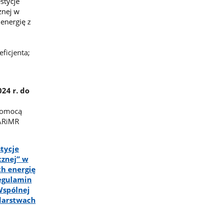
stycje
znej w
energię z
eficjenta
;
024 r. do
 pomocą
 ARiMR
tycje
cznej” w
ch energię
Regulamin
Wspólnej
odarstwach