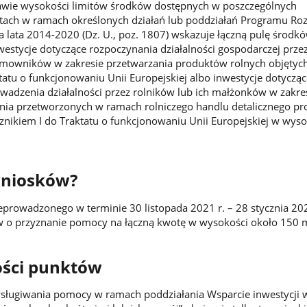
awie wysokości limitów środków dostępnych w poszczególnych
tach w ramach określonych działań lub poddziałań Programu Ro
 lata 2014-2020 (Dz. U., poz. 1807) wskazuje łączną pulę środkó
estycje dotyczące rozpoczynania działalności gospodarczej przez
mowników w zakresie przetwarzania produktów rolnych objętyc
tatu o funkcjonowaniu Unii Europejskiej albo inwestycje dotycząc
wadzenia działalności przez rolników lub ich małżonków w zakre
ania przetworzonych w ramach rolniczego handlu detalicznego p
cznikiem I do Traktatu o funkcjonowaniu Unii Europejskiej w wys
wniosków?
rowadzonego w terminie 30 listopada 2021 r. – 28 stycznia 202
 o przyznanie pomocy na łączną kwotę w wysokości około 150 m
ości punktów
ysługiwania pomocy w ramach poddziałania Wsparcie inwestycji 