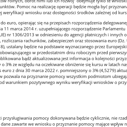
ów rolnych, obrót nimi lub ich rozwój” obejmuje tylko te wniosk
punktów. Pomoc na realizację operacji będzie mogła być przyzna
weryfikacji wniosku oraz dostępności środków zależnej od kurs
do euro, opierając się na przepisach rozporządzenia delegowane
ia 11 marca 2014 r. uzupełniającego rozporządzenie Parlamentu
(UE) nr 1306/2013 w odniesieniu do agencji płatniczych i innych 
, rozliczania rachunków, zabezpieczeń oraz stosowania euro (Dz. 
 18), ustalany będzie na podstawie wyznaczanego przez Europejsk
, obowiązującego w przedostatnim dniu roboczym przed pierwsz
blikowana bądź aktualizowana jest informacja o kolejności przy
o 3% ze względu na oczekiwane obniżenie się kursu w latach na
 euro z dnia 30 marca 2022 r. pomniejszony o 3% (4,5279) aktua
ów pozwala na przyznanie pomocy wszystkim podmiotom ubiegaj
od warunkiem pozytywnego wyniku weryfikacji wniosków o przy
ci przysługiwania pomocy dokonywana będzie cyklicznie, nie rzadz
gdy dane zawarte we wniosku o przyznanie pomocy mające wpływ 