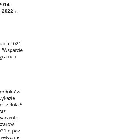
2014-
 2022 r.
opada 2021
 "Wsparcie
rogramem
 produktów
wykazie
si z dnia 5
raz
warzanie
bszarów
21 r. poz.
rgetyczne;