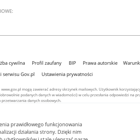
IOWE:
użba cywilna
Profil zaufany
BIP
Prawa autorskie
Warunki
i serwisu Gov.pl
Ustawienia prywatności
 www.gov.pl mogą zawierać adresy skrzynek mailowych. Użytkownik korzystający
dobrowolnie podanych danych w wiadomości) w celu przesłania odpowiedzi na prz
ach przetwarzania danych osobowych.
we publikowane w serwisie (z wyłączeniem treści audiowizualnych), są
 na licencji typu Creative Commons: uznanie autorstwa - na tych samych
 (CC BY-SA 4.0). Materiały audiowizualne, w tym zdjęcia, materiały audio i wideo
ienia prawidłowego funkcjonowania
ane na licencji typu Creative Commons: uznanie autorstwa użycie niekomercyjne 
ależnych 4.0 (CC BY-NC-ND 4.0), o ile nie jest to stwierdzone inaczej.
i działania strony. Dzięki nim
 użytkowników i stale ulepszać nasze