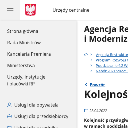
gov.pl
gov.pl
Urzędy centralne
gov.pl
Urzędy
centralne
Agencja R
gov.pl
Strona główna
i Moderniz
Rada Ministrów
Kancelaria Premiera
Agencja Restruktur
Program Rozwoju Ob
Ministerstwa
Poddziałanie 4.2 W
Nabór 2021/2022: 3
Urzędy, instytucje
i placówki RP
Powrót
Kolejno
Usługi dla obywatela
28.04.2022
Usługi dla przedsiębiorcy
Kolejność przysług
w ramach poddziałan
Usługi dla urzędnika