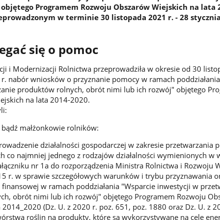
" objętego Programem Rozwoju Obszarów Wiejskich na lata 
eprowadzonym w terminie 30 listopada 2021 r. - 28 stycznia
egać się o pomoc
cji i Modernizacji Rolnictwa przeprowadziła w okresie od 30 list
22 r. nabór wniosków o przyznanie pomocy w ramach poddziałania
zanie produktów rolnych, obrót nimi lub ich rozwój" objętego P
jskich na lata 2014-2020.
i:
y bądź małżonkowie rolników:
rowadzenie działalności gospodarczej w zakresie przetwarzania
h co najmniej jednego z rodzajów działalności wymienionych w 
łączniku nr 1a do rozporządzenia Ministra Rolnictwa i Rozwoju W
15 r. w sprawie szczegółowych warunków i trybu przyznawania o
finansowej w ramach poddziałania "Wsparcie inwestycji w przet
ch, obrót nimi lub ich rozwój" objętego Programem Rozwoju O
a 2014_2020 (Dz. U. z 2020 r. poz. 651, poz. 1880 oraz Dz. U. z 20
wórstwa roślin na produkty, które są wykorzystywane na cele ene