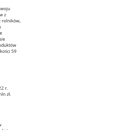
zwoju
w z
 rolników,
h
e
sie
roduktów
okości 59
2 r.
ln zł.
w