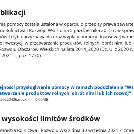
likacji
nia pomocy została ustalona w oparciu o przepisy prawa zawarte
ra Rolnictwa i Rozwoju Wsi z dnia 5 października 2015 r. w spraw
ów i trybu przyznawania oraz wypłaty pomocy finansowej w ra
e inwestycji w przetwarzanie produktów rolnych, obrót nimi lub 
zwoju Obszarów Wiejskich na lata 2014_2020 (Dz. U. z 2020 r. 
 2021 r., poz. 1770).
lejności przysługiwania pomocy w ramach poddziałania "Ws
etwarzanie produktów rolnych, obrót nimi lub ich rozwój"
2​_20220426.docx
0.06MB
o wysokości limitów środków
Ministra Rolnictwa i Rozwoju Wsi z dnia 30 września 2021 r. zmi