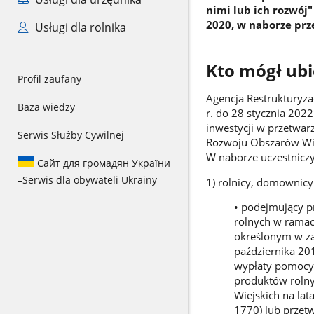
nimi lub ich rozwój
2020, w naborze prz
Usługi dla rolnika
Kto mógł ubi
Profil zaufany
Agencja Restrukturyza
Baza wiedzy
r. do 28 stycznia 20
inwestycji w przetwar
Serwis Służby Cywilnej
Rozwoju Obszarów Wie
W naborze uczestniczyl
Сайт для громадян України
–
Serwis dla obywateli Ukrainy
1) rolnicy, domownic
• podejmujący p
rolnych w ramac
określonym w za
października 20
wypłaty pomocy 
produktów rolny
Wiejskich na lat
1770) lub przet