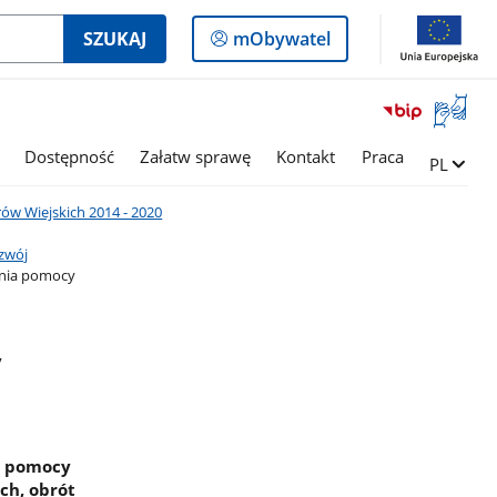
Logowanie
SZUKAJ
mObywatel
do
panelu
Otwórz
okno
z
Dostępność
Załatw sprawę
Kontakt
Praca
Zmień ję
PL
tłumac
języka
w Wiejskich 2014 - 2020
migowe
ozwój
ania pomocy
y
e pomocy
ch, obrót