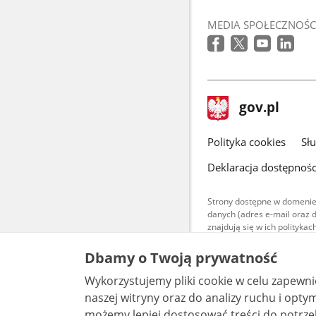
MEDIA SPOŁECZNOŚC
stopka
Strona
gov.pl
gov.pl
główna
gov.pl
Polityka cookies
Sł
Deklaracja dostępnośc
Strony dostępne w domenie
danych (adres e-mail oraz 
znajdują się w ich polityk
Treści teksto
Dbamy o Twoją prywatność
udostępniane
warunkach 4.0
Wykorzystujemy pliki cookie w celu zapewn
są udostępni
bez utworów z
naszej witryny oraz do analizy ruchu i optymalizacj
możemy lepiej dostosować treści do potrzeb