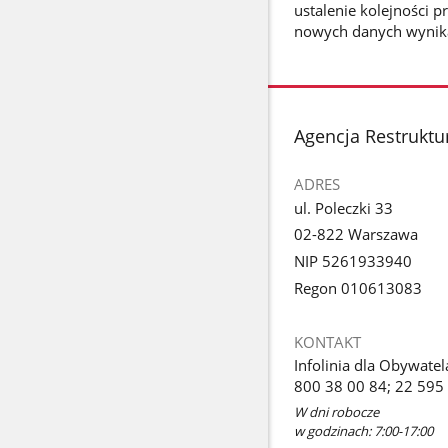
ustalenie kolejności 
nowych danych wynika,
stopka
Agencja Restruktur
ADRES
ul. Poleczki 33
02-822 Warszawa
NIP 5261933940
Regon 010613083
KONTAKT
Infolinia dla Obywatel
800 38 00 84; 22 595
W dni robocze
w godzinach: 7:00-17:00