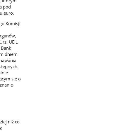
i, którym
na pod
u euro.
go Komisji
organów,
Urz. UE L
i Bank
ym dniem
znawania
stępnych.
lnie
ącym się o
znanie
iej niż co
na