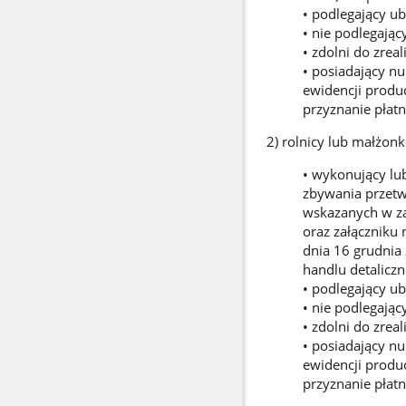
• podlegający u
• nie podlegając
• zdolni do zrea
• posiadający n
ewidencji produ
przyznanie płatn
2) rolnicy lub małżon
• wykonujący lu
zbywania przetw
wskazanych w załą
oraz załączniku 
dnia 16 grudnia
handlu detaliczn
• podlegający u
• nie podlegając
• zdolni do zrea
• posiadający n
ewidencji produ
przyznanie płatn