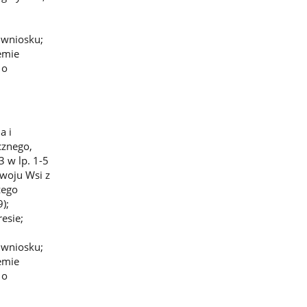
e wniosku;
emie
 o
a i
cznego,
3 w lp. 1-5
zwoju Wsi z
zego
);
esie;
e wniosku;
emie
 o