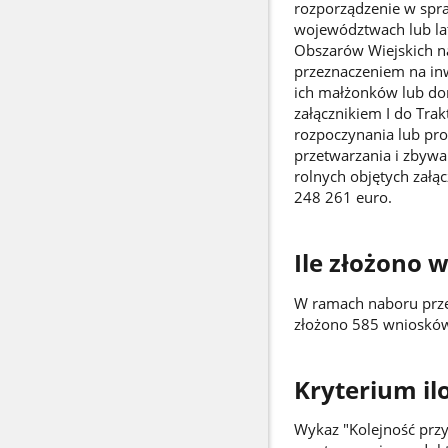
rozporządzenie w spr
województwach lub la
Obszarów Wiejskich na
przeznaczeniem na inw
ich małżonków lub do
załącznikiem I do Trak
rozpoczynania lub pro
przetwarzania i zbyw
rolnych objętych załą
248 261 euro.
Ile złożono 
W ramach naboru przep
złożono 585 wniosków
Kryterium il
Wykaz "Kolejność prz