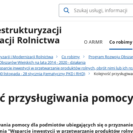
estrukturyzacji
acji Rolnictwa
O ARiMR
Co robimy
yzacji i Modernizacji Rolnictwa
Co robimy
Program Rozwoju Obszaró
szarów Wiejskich na lata 2014 - 2020 - działania
sparcie inwestycji w przetwarzanie produktów rolnych, obrót nimi lub ich r
0 listopada - 28 stycznia (tematyczny PKD i RHD)
Kolejność przysługiw
ść przysługiwania pomoc
iwania pomocy dla podmiotów ubiegających się o przyznani
ia "Wsparcie inwestycji w przetwarzanie produktów rolny