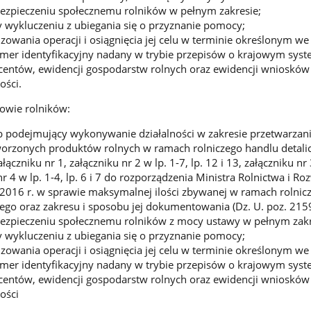
bezpieczeniu społecznemu rolników w pełnym zakresie;
y wykluczeniu z ubiegania się o przyznanie pomocy;
lizowania operacji i osiągnięcia jej celu w terminie określonym w
umer identyfikacyjny nadany w trybie przepisów o krajowym syst
centów, ewidencji gospodarstw rolnych oraz ewidencji wniosków
ości.
kowie rolników:
b podejmujący wykonywanie działalności w zakresie przetwarzani
orzonych produktów rolnych w ramach rolniczego handlu detali
czniku nr 1, załączniku nr 2 w lp. 1-7, lp. 12 i 13, załączniku nr 
nr 4 w lp. 1-4, lp. 6 i 7 do rozporządzenia Ministra Rolnictwa i Ro
 2016 r. w sprawie maksymalnej ilości zbywanej w ramach rolnic
ego oraz zakresu i sposobu jej dokumentowania (Dz. U. poz. 2159
bezpieczeniu społecznemu rolników z mocy ustawy w pełnym zakr
y wykluczeniu z ubiegania się o przyznanie pomocy;
lizowania operacji i osiągnięcia jej celu w terminie określonym w
umer identyfikacyjny nadany w trybie przepisów o krajowym syst
centów, ewidencji gospodarstw rolnych oraz ewidencji wniosków
ości