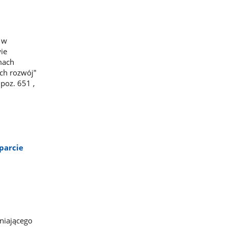
 w
ie
mach
ich rozwój"
poz. 651 ,
parcie
eniającego