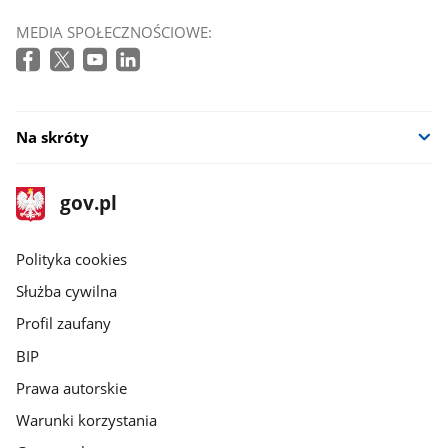
MEDIA SPOŁECZNOŚCIOWE:
Na skróty
stopka
Strona
gov.pl
gov.pl
główna
gov.pl
Polityka cookies
Służba cywilna
Profil zaufany
BIP
Prawa autorskie
Warunki korzystania