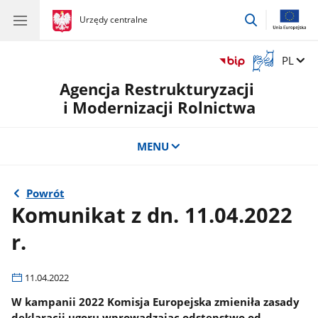
przejdź
gov.pl
Urzędy centralne
gov.pl
Urzędy
do
centralne
wyszukiwar
Otwórz
Zmień 
PL
okno
Agencja Restrukturyzacji
z
tłumaczem
i Modernizacji Rolnictwa
języka
migowego
MENU
Powrót
Komunikat z dn. 11.04.2022
r.
11.04.2022
W kampanii 2022 Komisja Europejska zmieniła zasady
deklaracji ugoru wprowadzając odstępstwo od