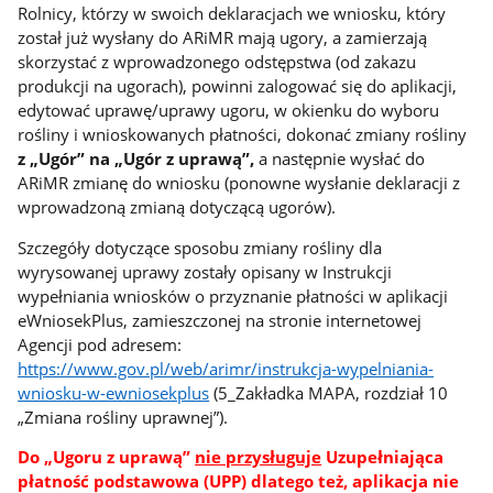
Rolnicy, którzy w swoich deklaracjach we wniosku, który
został już wysłany do ARiMR mają ugory, a zamierzają
skorzystać z wprowadzonego odstępstwa (od zakazu
produkcji na ugorach), powinni zalogować się do aplikacji,
edytować uprawę/uprawy ugoru, w okienku do wyboru
rośliny i wnioskowanych płatności, dokonać zmiany rośliny
z „Ugór” na „Ugór z uprawą”,
a następnie wysłać do
ARiMR zmianę do wniosku (ponowne wysłanie deklaracji z
wprowadzoną zmianą dotyczącą ugorów).
Szczegóły dotyczące sposobu zmiany rośliny dla
wyrysowanej uprawy zostały opisany w Instrukcji
wypełniania wniosków o przyznanie płatności w aplikacji
eWniosekPlus, zamieszczonej na stronie internetowej
Agencji pod adresem:
https://www.gov.pl/web/arimr/instrukcja-wypelniania-
wniosku-w-ewniosekplus
(5_Zakładka MAPA, rozdział 10
„Zmiana rośliny uprawnej”).
Do „Ugoru z uprawą”
nie przysługuje
Uzupełniająca
płatność podstawowa (UPP) dlatego też, aplikacja nie