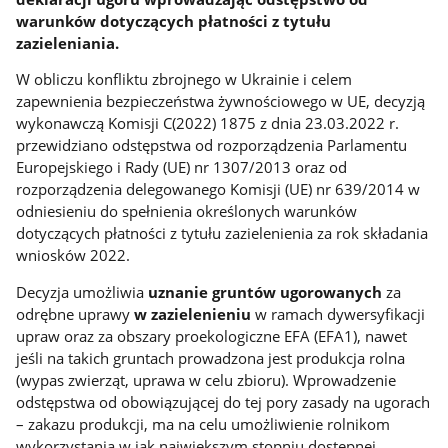
warunków dotyczących płatności z tytułu
zazieleniania.
W obliczu konfliktu zbrojnego w Ukrainie i celem
zapewnienia bezpieczeństwa żywnościowego w UE, decyzją
wykonawczą Komisji C(2022) 1875 z dnia 23.03.2022 r.
przewidziano odstępstwa od rozporządzenia Parlamentu
Europejskiego i Rady (UE) nr 1307/2013 oraz od
rozporządzenia delegowanego Komisji (UE) nr 639/2014 w
odniesieniu do spełnienia określonych warunków
dotyczących płatności z tytułu zazielenienia za rok składania
wniosków 2022.
Decyzja umożliwia
uznanie gruntów ugorowanych
za
odrębne uprawy
w zazielenieniu
w ramach dywersyfikacji
upraw oraz za obszary proekologiczne EFA (EFA1), nawet
jeśli na takich gruntach prowadzona jest produkcja rolna
(wypas zwierząt, uprawa w celu zbioru). Wprowadzenie
odstępstwa od obowiązującej do tej pory zasady na ugorach
– zakazu produkcji, ma na celu umożliwienie rolnikom
wykorzystania w jak największym stopniu dostępnej