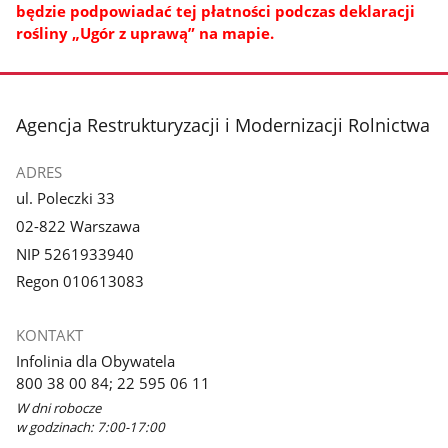
będzie podpowiadać tej płatności podczas deklaracji
rośliny „Ugór z uprawą” na mapie.
stopka
Agencja Restrukturyzacji i Modernizacji Rolnictwa
ADRES
ul. Poleczki 33
02-822 Warszawa
NIP 5261933940
Regon 010613083
KONTAKT
Infolinia dla Obywatela
800 38 00 84; 22 595 06 11
W dni robocze
w godzinach: 7:00-17:00