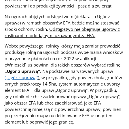
powierzchni do produkcji żywności i pasz dla zwierząt.
Na ugorach objętych odstępstwem (deklaracja Ugór z
uprawą) w ramach obszarów EFA będzie można stosować
środki ochrony roślin.
Odstępstwo nie obejmuje ugorów z
roślinami miododajnymi uznawanymi za EFA.
Wobec powyższego, rolnicy którzy mają zamiar prowadzić
produkcję rolną na ugorach podczas wypełniania wniosków
o przyznanie płatności na rok 2022 w aplikacji
eWniosekPlus powinni dla takich obszarów wybrać roślinę
„Ugór z uprawą”
. Na podstawie narysowanych upraw
(„Ugór z uprawą”
), w przypadku, gdy powierzchnia gruntów
ornych przekroczy 14,5ha, system automatycznie utworzy
element EFA 1 dla upraw „Ugór z uprawą”. W przypadku,
gdy rolnik nie chce zadeklarować uprawy „Ugór z uprawą”,
jako obszar EFA lub chce zadeklarować, jako EFA
powierzchnię mniejszą niż powierzchnia uprawy, powinien
po przełączeniu mapy na definiowanie EFA usunąć ten
element lub poprawić jego granicę.