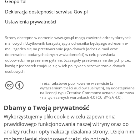
Geoportal
Deklaracja dostępności serwisu Gov.pl
Ustawienia prywatności
Strony dostępne w domenie www.gov.pl mogą zawierać adresy skrzynek
mailowych. Użytkownik korzystający z odnośnika będącego adresem e-
mail zgadza się na przetwarzanie jego danych (adres e-mail oraz
dobrowolnie podanych danych w wiadomości) w celu przesłania
odpowiedzi na przesłane pytania. Szczegóły przetwarzania danych przez
każdą z jednostek znajdują się w ich politykach przetwarzania danych
osobowych.
Treści tekstowe publikowane w serwisie (z
wyłączeniem treści audiowizualnych), są udostępniane
na licencji typu Creative Commons: uznanie autorstwa
- na tych samych warunkach 4.0 (CC BY-SA 4.0).
Materiały audiowizualne, w tym zdjęcia, materiały
Dbamy o Twoją prywatność
audio i wideo, są udostępniane na licencji typu
Creative Commons: uznanie autorstwa użycie
Wykorzystujemy pliki cookie w celu zapewnienia
niekomercyjne - bez utworów zależnych 4.0 (CC BY-
NC-ND 4.0), o ile nie jest to stwierdzone inaczej.
prawidłowego funkcjonowania naszej witryny oraz do
analizy ruchu i optymalizacji działania strony. Dzięki nim
możemy lepiej dostosować treści do potrzeb