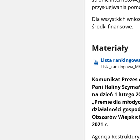
przysługiwania pomoc
Dla wszystkich wnio
środki finansowe.
Materiały
Lista rankingow
Lista​_rankingowa​_Mło
Komunikat Prezes A
Pani Haliny Szymańs
na dzień 1 lutego 20
„Premie dla młody
działalności gospo
Obszarów Wiejskic
2021 r.
Agencja Restruktury