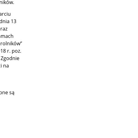
ników.
arciu
 dnia 13
oraz
ramach
 rolników”
8 r. poz.
. Zgodnie
i na
pne są