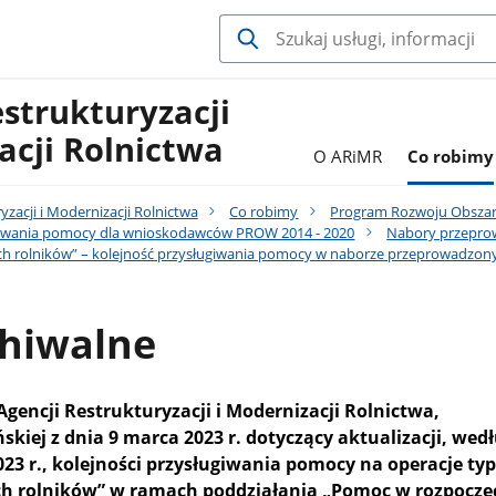
estrukturyzacji
acji Rolnictwa
O ARiMR
Co robimy
yzacji i Modernizacji Rolnictwa
Co robimy
Program Rozwoju Obszaró
giwania pomocy dla wnioskodawców PROW 2014 - 2020
Nabory przepro
ch rolników” – kolejność przysługiwania pomocy w naborze przeprowadzo
chiwalne
gencji Restrukturyzacji i Modernizacji Rolnictwa,
kiej z dnia 9 marca 2023 r. dotyczący aktualizacji, wed
23 r.,
kolejności przysługiwania pomocy na operacje ty
ch rolników” w ramach poddziałania „Pomoc w rozpoczę