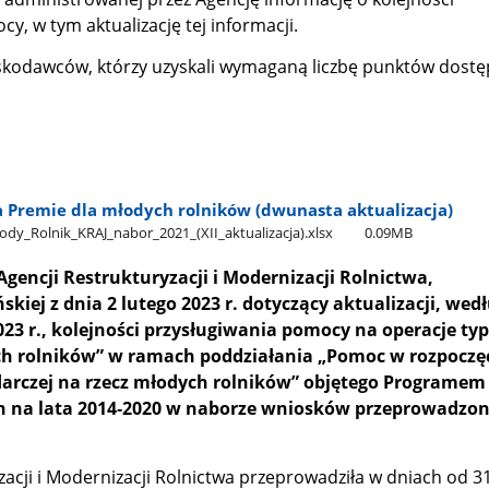
y, w tym aktualizację tej informacji.
skodawców, którzy uzyskali wymaganą liczbę punktów dostę
a Premie dla młodych rolników (dwunasta aktualizacja)
dy​_Rolnik​_KRAJ​_nabor​_2021​_(XII​_aktualizacja).xlsx
0.09MB
gencji Restrukturyzacji i Modernizacji Rolnictwa,
kiej z dnia 2 lutego 2023 r. dotyczący aktualizacji, wed
23 r.,
kolejności przysługiwania pomocy na operacje ty
ch rolników” w ramach poddziałania „Pomoc w rozpoczę
darczej na rzecz młodych rolników” objętego Programe
h na lata 2014‑2020 w naborze wniosków przeprowadzo
zacji i Modernizacji Rolnictwa przeprowadziła w dniach od 