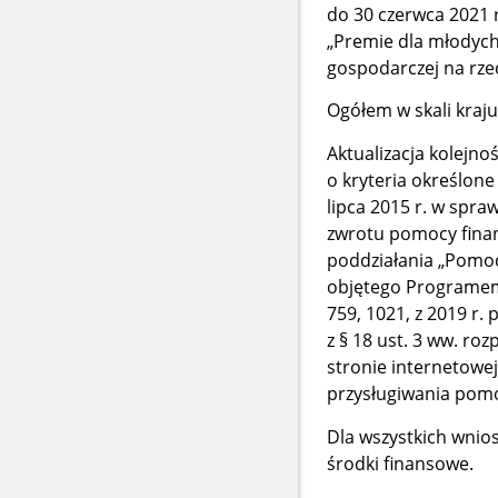
do 30 czerwca 2021 
„Premie dla młodych
gospodarczej na rz
Ogółem w skali kraj
Aktualizacja kolejno
o kryteria określone
lipca 2015 r. w spr
zwrotu pomocy finan
poddziałania „Pomoc
objętego Programem 
759, 1021, z 2019 r. 
z § 18 ust. 3 ww. ro
stronie internetowe
przysługiwania pomoc
Dla wszystkich wnio
środki finansowe.