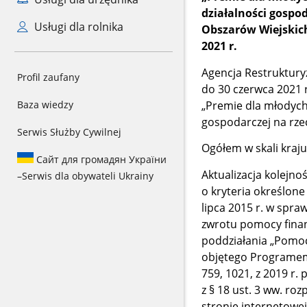
działalności gospo
Usługi dla rolnika
Obszarów Wiejskic
2021 r.
Agencja Restruktury
Profil zaufany
do 30 czerwca 2021 
„Premie dla młodych
Baza wiedzy
gospodarczej na rz
Serwis Służby Cywilnej
Ogółem w skali kraj
Сайт для громадян України
Aktualizacja kolejno
–
Serwis dla obywateli Ukrainy
o kryteria określone
lipca 2015 r. w spr
zwrotu pomocy finan
poddziałania „Pomoc
objętego Programem 
759, 1021, z 2019 r. 
z § 18 ust. 3 ww. ro
stronie internetowe