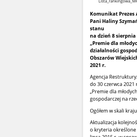
Lista​_rankingowa​_Mło
Komunikat Prezes A
Pani Haliny Szymańs
stanu
na dzień 8 sierpnia 
„Premie dla młody
działalności gospo
Obszarów Wiejskic
2021 r.
Agencja Restruktury
do 30 czerwca 2021 
„Premie dla młodych
gospodarczej na rz
Ogółem w skali kraj
Aktualizacja kolejno
o kryteria określone