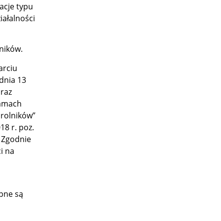
acje typu
ałalności
ników.
arciu
 dnia 13
oraz
ramach
 rolników”
8 r. poz.
. Zgodnie
i na
pne są