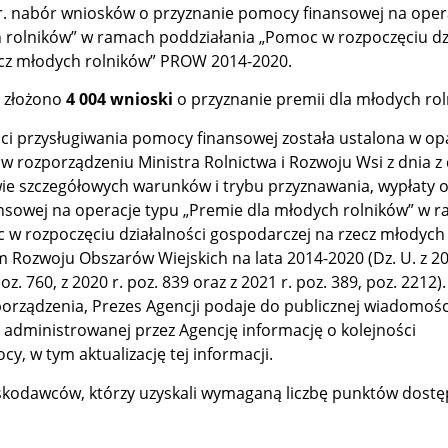
r. nabór wniosków o przyznanie pomocy finansowej na oper
 rolników” w ramach poddziałania „Pomoc w rozpoczęciu dzi
ecz młodych rolników” PROW 2014-2020.
u złożono
4 004 wnioski
o przyznanie premii dla młodych rol
ści przysługiwania pomocy finansowej została ustalona w op
 w rozporządzeniu Ministra Rolnictwa i Rozwoju Wsi z dnia z
awie szczegółowych warunków i trybu przyznawania, wypłaty 
sowej na operacje typu „Premie dla młodych rolników” w 
 w rozpoczęciu działalności gospodarczej na rzecz młodych
Rozwoju Obszarów Wiejskich na lata 2014-2020 (Dz. U. z 201
poz. 760, z 2020 r. poz. 839 oraz z 2021 r. poz. 389, poz. 2212)
zporządzenia, Prezes Agencji podaje do publicznej wiadomośc
j administrowanej przez Agencję informację o kolejności
y, w tym aktualizację tej informacji.
skodawców, którzy uzyskali wymaganą liczbę punktów dostę