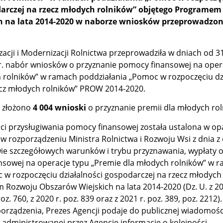
darczej na rzecz młodych rolników” objętego Programe
h na lata 2014‑2020 w naborze wniosków przeprowadzo
zacji i Modernizacji Rolnictwa przeprowadziła w dniach od 
r. nabór wniosków o przyznanie pomocy finansowej na oper
 rolników” w ramach poddziałania „Pomoc w rozpoczęciu dzi
ecz młodych rolników” PROW 2014-2020.
u złożono
4 004 wnioski
o przyznanie premii dla młodych rol
ści przysługiwania pomocy finansowej została ustalona w op
 w rozporządzeniu Ministra Rolnictwa i Rozwoju Wsi z dnia z
awie szczegółowych warunków i trybu przyznawania, wypłaty 
sowej na operacje typu „Premie dla młodych rolników” w 
 w rozpoczęciu działalności gospodarczej na rzecz młodych
Rozwoju Obszarów Wiejskich na lata 2014-2020 (Dz. U. z 201
poz. 760, z 2020 r. poz. 839 oraz z 2021 r. poz. 389, poz. 2212)
zporządzenia, Prezes Agencji podaje do publicznej wiadomośc
j administrowanej przez Agencję informację o kolejności