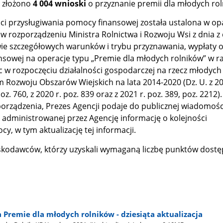
u złożono
4 004 wnioski
o przyznanie premii dla młodych rol
ści przysługiwania pomocy finansowej została ustalona w op
 w rozporządzeniu Ministra Rolnictwa i Rozwoju Wsi z dnia z
awie szczegółowych warunków i trybu przyznawania, wypłaty 
sowej na operacje typu „Premie dla młodych rolników” w 
 w rozpoczęciu działalności gospodarczej na rzecz młodych
Rozwoju Obszarów Wiejskich na lata 2014-2020 (Dz. U. z 201
poz. 760, z 2020 r. poz. 839 oraz z 2021 r. poz. 389, poz. 2212)
zporządzenia, Prezes Agencji podaje do publicznej wiadomośc
j administrowanej przez Agencję informację o kolejności
y, w tym aktualizację tej informacji.
skodawców, którzy uzyskali wymaganą liczbę punktów dostę
 Premie dla młodych rolników - dziesiąta aktualizacja