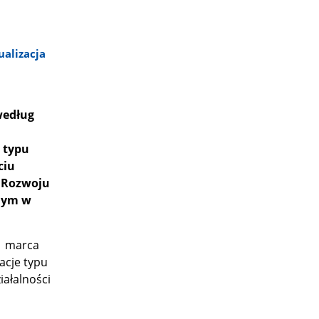
ualizacja
według
 typu
ciu
m Rozwoju
nym w
31 marca
acje typu
ałalności