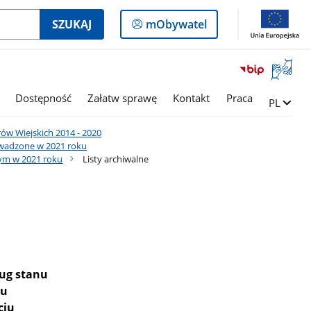
Logowanie
SZUKAJ
mObywatel
do
panelu
Otwórz
okno
z
Dostępność
Załatw sprawę
Kontakt
Praca
Zmień ję
PL
tłumac
języka
w Wiejskich 2014 - 2020
migowe
wadzone w 2021 roku
nym w 2021 roku
Listy archiwalne
ług stanu
pu
ciu