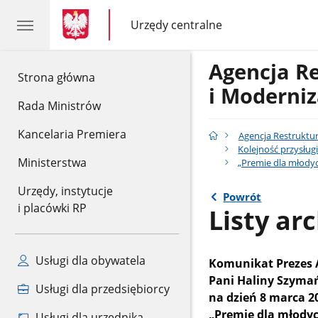
gov.pl
gov.pl
Urzędy centralne
gov.pl
Urzędy
centralne
Agencja R
gov.pl
Strona główna
i Moderniz
Rada Ministrów
Kancelaria Premiera
Agencja Restruktur
Kolejność przysłu
Ministerstwa
„Premie dla młody
Urzędy, instytucje
Powrót
i placówki RP
Listy ar
Usługi dla obywatela
Komunikat Prezes A
Pani Haliny Szymańs
Usługi dla przedsiębiorcy
na dzień 8 marca 20
„Premie dla młody
Usługi dla urzędnika