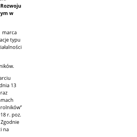
m Rozwoju
nym w
31 marca
acje typu
ałalności
ników.
arciu
 dnia 13
oraz
ramach
 rolników”
8 r. poz.
. Zgodnie
i na