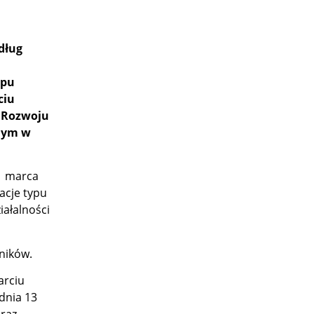
edług
ypu
ciu
m Rozwoju
nym w
31 marca
acje typu
ałalności
ników.
arciu
 dnia 13