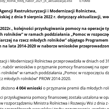
dy​_Rolnik​_KRAJ​_nabor​_2021​_(X​_aktualizacja).xlsx
0.10MB
gencji Restrukturyzacji i Modernizacji Rolnictwa,
kiej z dnia 9 sierpnia 2022 r. dotyczący aktualizacji, w
2022r.,
kolejności przysługiwania pomocy na operacje t
ch rolników” w ramach poddziałania „Pomoc w rozpoczę
darczej na rzecz młodych rolników” objętego Programe
h na lata 2014‑2020 w naborze wniosków przeprowadzo
zacji i Modernizacji Rolnictwa przeprowadziła w dniach od 
r. nabór wniosków o przyznanie pomocy finansowej na oper
 rolników” w ramach poddziałania „Pomoc w rozpoczęciu dzi
ecz młodych rolników” PROW 2014-2020.
u złożono
4 004 wnioski
o przyznanie premii dla młodych rol
ści przysługiwania pomocy finansowej została ustalona w op
 w rozporządzeniu Ministra Rolnictwa i Rozwoju Wsi z dnia z