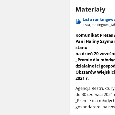
Materiały
Lista rankingowa
Lista​_rankingowa​_Mło
Komunikat Prezes A
Pani Haliny Szymańs
stanu
na dzień 20 wrześni
„Premie dla młody
działalności gospo
Obszarów Wiejskic
2021 r.
Agencja Restruktury
do 30 czerwca 2021 
„Premie dla młodych
gospodarczej na rz