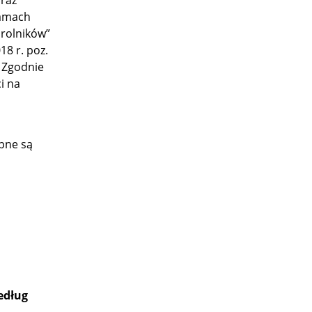
oraz
ramach
 rolników”
8 r. poz.
. Zgodnie
i na
pne są
edług