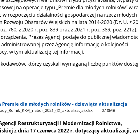
awie szczegółowych warunków i trybu przyznawania, wypłaty 
sowej na operacje typu „Premie dla młodych rolników” w 
 w rozpoczęciu działalności gospodarczej na rzecz młodych
Rozwoju Obszarów Wiejskich na lata 2014-2020 (Dz. U. z 201
poz. 760, z 2020 r. poz. 839 oraz z 2021 r. poz. 389, poz. 2212)
zporządzenia, Prezes Agencji podaje do publicznej wiadomośc
j administrowanej przez Agencję informację o kolejności
y, w tym aktualizację tej informacji.
skodawców, którzy uzyskali wymaganą liczbę punktów dostę
 Premie dla młodych rolników - dziewiąta aktualizacja
dy​_Rolnik​_KRAJ​_nabor​_2021​_(IX​_aktualizacja).xlsx
0.10MB
gencji Restrukturyzacji i Modernizacji Rolnictwa,
kiej z dnia 17 czerwca 2022 r. dotyczący aktualizacji, w