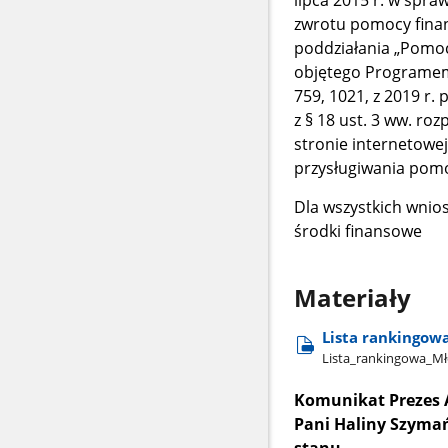
lipca 2015 r. w spr
zwrotu pomocy finan
poddziałania „Pomoc
objętego Programem 
759, 1021, z 2019 r. 
z § 18 ust. 3 ww. ro
stronie internetowe
przysługiwania pomoc
Dla wszystkich wnio
środki finansowe
Materiały
Lista rankingowa
Lista​_rankingowa​_Mło
Komunikat Prezes A
Pani Haliny Szymańs
stanu