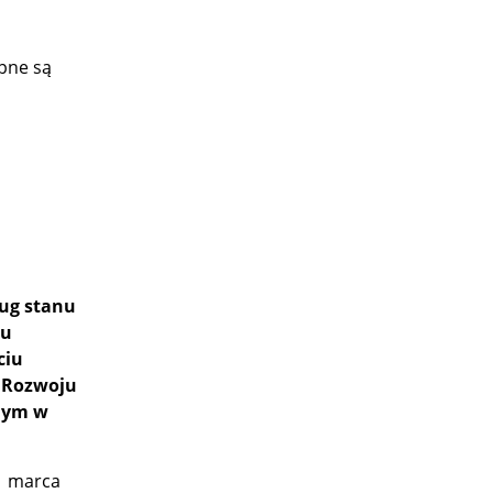
pne są
ług stanu
pu
ciu
m Rozwoju
nym w
31 marca