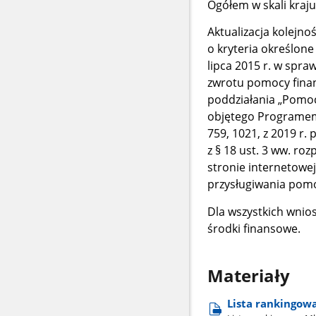
Ogółem w skali kraj
Aktualizacja kolejno
o kryteria określone
lipca 2015 r. w spr
zwrotu pomocy finan
poddziałania „Pomoc
objętego Programem 
759, 1021, z 2019 r. 
z § 18 ust. 3 ww. ro
stronie internetowe
przysługiwania pomoc
Dla wszystkich wnio
środki finansowe.
Materiały
Lista rankingowa