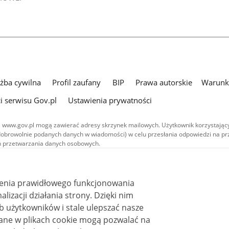
użba cywilna
Profil zaufany
BIP
Prawa autorskie
Warunki
i serwisu Gov.pl
Ustawienia prywatności
 www.gov.pl mogą zawierać adresy skrzynek mailowych. Użytkownik korzystający
dobrowolnie podanych danych w wiadomości) w celu przesłania odpowiedzi na prz
ach przetwarzania danych osobowych.
we publikowane w serwisie (z wyłączeniem treści audiowizualnych), są
 na licencji typu Creative Commons: uznanie autorstwa - na tych samych
 (CC BY-SA 4.0). Materiały audiowizualne, w tym zdjęcia, materiały audio i wideo
ienia prawidłowego funkcjonowania
ane na licencji typu Creative Commons: uznanie autorstwa użycie niekomercyjne 
ależnych 4.0 (CC BY-NC-ND 4.0), o ile nie jest to stwierdzone inaczej.
i działania strony. Dzięki nim
 użytkowników i stale ulepszać nasze