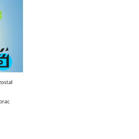
został
 prac