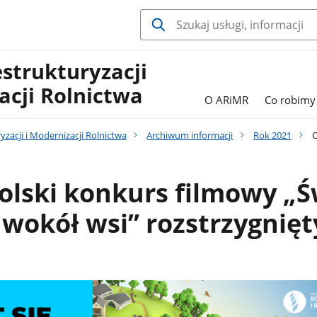
estrukturyzacji
acji Rolnictwa
O ARiMR
Co robimy
yzacji i Modernizacji Rolnictwa
Archiwum informacji
Rok 2021
O
lski konkurs filmowy „Ś
i wokół wsi” rozstrzygnięt