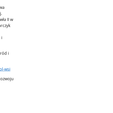
twa
j.
ła II w
arczyk
 i
ród i
ol-wsi
Rozwoju