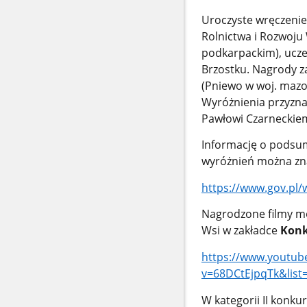
Uroczyste wręczenie 
Rolnictwa i Rozwoju
podkarpackim), uczeń
Brzostku. Nagrody za
(Pniewo w woj. mazow
Wyróżnienia przyzna
Pawłowi Czarneckiem
Informację o podsum
wyróżnień można zna
https://www.gov.pl/
Nagrodzone filmy mo
Wsi w zakładce
Konk
https://www.youtub
v=68DCtEjpqTk&lis
W kategorii II konkur