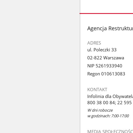
stopka
Agencja Restruktur
ADRES
ul. Poleczki 33
02-822 Warszawa
NIP 5261933940
Regon 010613083
KONTAKT
Infolinia dla Obywatel
800 38 00 84; 22 595
W dni robocze
w godzinach: 7:00-17:00
MEDIA SPOŁECZNOŚC