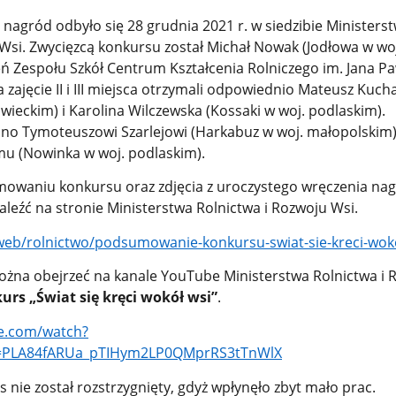
nagród odbyło się 28 grudnia 2021 r. w siedzibie Ministers
 Wsi. Zwycięzcą konkursu został Michał Nowak (Jodłowa w wo
 Zespołu Szkół Centrum Kształcenia Rolniczego im. Jana Paw
 zajęcie II i III miejsca otrzymali odpowiednio Mateusz Kuch
ieckim) i Karolina Wilczewska (Kossaki w woj. podlaskim).
no Tymoteuszowi Szarlejowi (Harkabuz w woj. małopolskim)
u (Nowinka w woj. podlaskim).
owaniu konkursu oraz zdjęcia z uroczystego wręczenia nag
leźć na stronie Ministerstwa Rolnictwa i Rozwoju Wsi.
web/rolnictwo/podsumowanie-konkursu-swiat-sie-kreci-wok
żna obejrzeć na kanale YouTube Ministerstwa Rolnictwa i 
urs „Świat się kręci wokół wsi”
.
e.com/watch?
t=PLA84fARUa_pTIHym2LP0QMprRS3tTnWlX
s nie został rozstrzygnięty, gdyż wpłynęło zbyt mało prac.