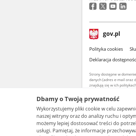
stopka
Strona
gov.pl
gov.pl
główna
gov.pl
Polityka cookies
Sł
Deklaracja dostępnośc
Strony dostępne w domenie
danych (adres e-mail oraz 
znajdują się w ich polityk
Treści teksto
Dbamy o Twoją prywatność
udostępniane
warunkach 4.0
Wykorzystujemy pliki cookie w celu zapewn
są udostępni
bez utworów z
naszej witryny oraz do analizy ruchu i optymalizacj
możemy lepiej dostosować treści do potrzeb
usługi. Pamiętaj, że informacje przechowywane w plikach cookie mogą pozwalać na