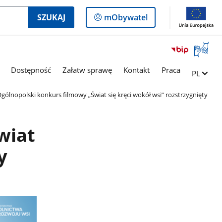
Logowanie
SZUKAJ
mObywatel
do
panelu
Otwórz
okno
z
Dostępność
Załatw sprawę
Kontakt
Praca
Zmień ję
PL
tłumac
języka
gólnopolski konkurs filmowy „Świat się kręci wokół wsi” rozstrzygnięty
migowe
wiat
y