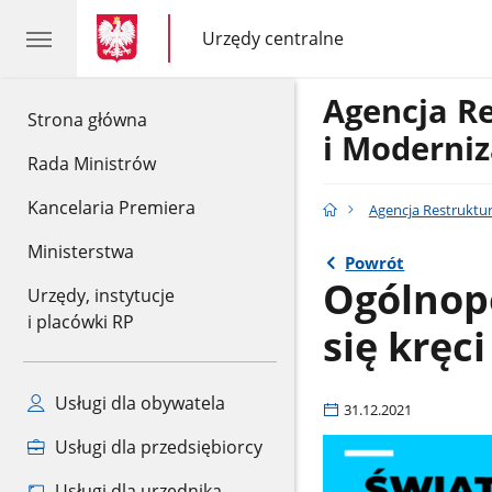
gov.pl
gov.pl
Urzędy centralne
gov.pl
Urzędy
centralne
Agencja R
gov.pl
Strona główna
i Moderniz
Rada Ministrów
Kancelaria Premiera
Agencja Restruktur
Ministerstwa
Powrót
Ogólnopo
Urzędy, instytucje
i placówki RP
się kręc
Usługi dla obywatela
31.12.2021
Usługi dla przedsiębiorcy
Usługi dla urzędnika