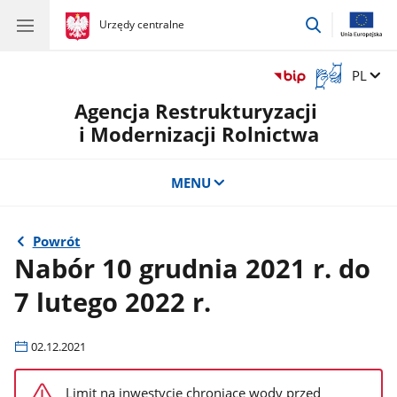
przejdź
gov.pl
Urzędy centralne
gov.pl
Urzędy
do
centralne
wyszukiwar
Otwórz
Zmień 
PL
okno
Agencja Restrukturyzacji
z
tłumaczem
i Modernizacji Rolnictwa
języka
migowego
MENU
Powrót
Nabór 10 grudnia 2021 r. do
7 lutego 2022 r.
02.12.2021
Limit na inwestycje chroniące wody przed