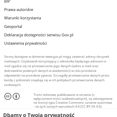
BIP
Prawa autorskie
Warunki korzystania
Geoportal
Deklaracja dostępności serwisu Gov.pl
Ustawienia prywatności
Strony dostępne w domenie www.gov.pl mogą zawierać adresy skrzynek
mailowych. Użytkownik korzystający z odnośnika będącego adresem e-
mail zgadza się na przetwarzanie jego danych (adres e-mail oraz
dobrowolnie podanych danych w wiadomości) w celu przesłania
odpowiedzi na przesłane pytania. Szczegóły przetwarzania danych przez
każdą z jednostek znajdują się w ich politykach przetwarzania danych
osobowych.
Treści tekstowe publikowane w serwisie (z
wyłączeniem treści audiowizualnych), są udostępniane
na licencji typu Creative Commons: uznanie autorstwa
- na tych samych warunkach 4.0 (CC BY-SA 4.0).
Materiały audiowizualne, w tym zdjęcia, materiały
Dbamy o Twoją prywatność
audio i wideo, są udostępniane na licencji typu