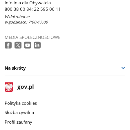
Infolinia dla Obywatela
800 38 00 84; 22 595 06 11
W dni robocze
w godzinach: 7:00-17:00
MEDIA SPOŁECZNOŚCIOWE:
Na skróty
stopka
Strona
gov.pl
gov.pl
główna
gov.pl
Polityka cookies
Służba cywilna
Profil zaufany