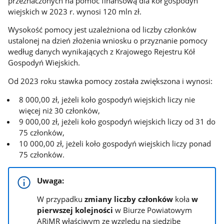
przeznaczonych na pomoc finansową dla kół gospodyń
wiejskich w 2023 r. wynosi 120 mln zł.
Wysokość pomocy jest uzależniona od liczby członków
ustalonej na dzień złożenia wniosku o przyznanie pomocy
według danych wynikających z Krajowego Rejestru Kół
Gospodyń Wiejskich.
Od 2023 roku stawka pomocy została zwiększona i wynosi:
8 000,00 zł, jeżeli koło gospodyń wiejskich liczy nie
więcej niż 30 członków,
9 000,00 zł, jeżeli koło gospodyń wiejskich liczy od 31 do
75 członków,
10 000,00 zł, jeżeli koło gospodyń wiejskich liczy ponad
75 członków.
Uwaga:
W przypadku
zmiany liczby członków
koła
w
pierwszej kolejności
w Biurze Powiatowym
ARiMR właściwym ze względu na siedzibę