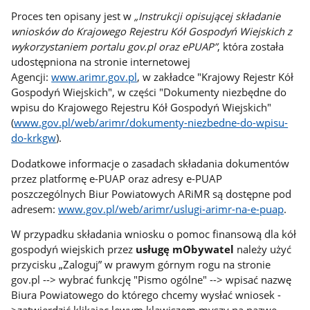
Proces ten opisany jest w
„Instrukcji opisującej składanie
wniosków do Krajowego Rejestru Kół Gospodyń Wiejskich z
wykorzystaniem portalu gov.pl oraz ePUAP”
, która została
udostępniona na stronie internetowej
Agencji:
www.arimr.gov.pl
, w zakładce "Krajowy Rejestr Kół
Gospodyń Wiejskich", w części "Dokumenty niezbędne do
wpisu do Krajowego Rejestru Kół Gospodyń Wiejskich"
(
www.gov.pl/web/arimr/dokumenty-niezbedne-do-wpisu-
do-krkgw
).
Dodatkowe informacje o zasadach składania dokumentów
przez platformę e-PUAP oraz adresy e-PUAP
poszczególnych Biur Powiatowych ARiMR są dostępne pod
adresem:
www.gov.pl/web/arimr/uslugi-arimr-na-e-puap
.
W przypadku składania wniosku o pomoc finansową dla kół
gospodyń wiejskich przez
usługę mObywatel
należy użyć
przycisku „Zaloguj” w prawym górnym rogu na stronie
gov.pl --> wybrać funkcję "Pismo ogólne" --> wpisać nazwę
Biura Powiatowego do którego chcemy wysłać wniosek -