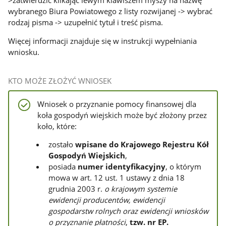
>zatwierdzić klikając lewym klawiszem myszy na nazwę
wybranego Biura Powiatowego z listy rozwijanej -> wybrać
rodzaj pisma -> uzupełnić tytuł i treść pisma.
Więcej informacji znajduje się w instrukcji wypełniania
wniosku.
KTO MOŻE ZŁOŻYĆ WNIOSEK
Wniosek o przyznanie pomocy finansowej dla
koła gospodyń wiejskich może być złożony przez
koło, które:
zostało
wpisane do Krajowego Rejestru Kół
Gospodyń Wiejskich
,
posiada
numer identyfikacyjny
, o którym
mowa w art. 12 ust. 1 ustawy z dnia 18
grudnia 2003 r.
o krajowym systemie
ewidencji producentów, ewidencji
gospodarstw rolnych oraz ewidencji wniosków
o przyznanie płatności
,
tzw. nr EP.