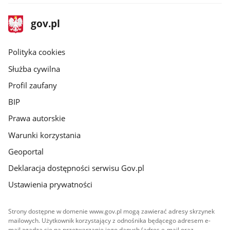
stopka
Strona
gov.pl
gov.pl
główna
gov.pl
Polityka cookies
Służba cywilna
Profil zaufany
BIP
Prawa autorskie
Warunki korzystania
Geoportal
Deklaracja dostępności serwisu Gov.pl
Ustawienia prywatności
Strony dostępne w domenie www.gov.pl mogą zawierać adresy skrzynek
mailowych. Użytkownik korzystający z odnośnika będącego adresem e-
mail zgadza się na przetwarzanie jego danych (adres e-mail oraz