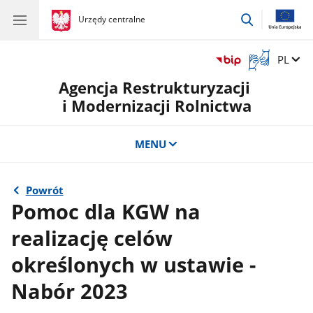
przejdź
gov.pl
Urzędy centralne
gov.pl
Urzędy
do
centralne
wyszukiwar
Otwórz
Zmień 
PL
okno
Agencja Restrukturyzacji
z
tłumaczem
i Modernizacji Rolnictwa
języka
migowego
MENU
Powrót
Pomoc dla KGW na
realizację celów
określonych w ustawie -
Nabór 2023