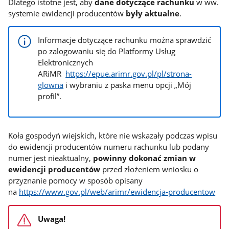
Dlatego istotne jest, aby
dane dotyczące rachunku
w ww.
systemie ewidencji producentów
były aktualne
.
Informacje dotyczące rachunku można sprawdzić
po zalogowaniu się do Platformy Usług
Elektronicznych
ARiMR
https://epue.arimr.gov.pl/pl/strona-
glowna
i wybraniu z paska menu opcji „Mój
profil”.
Koła gospodyń wiejskich, które nie wskazały podczas wpisu
do ewidencji producentów numeru rachunku lub podany
numer jest nieaktualny,
powinny dokonać zmian w
ewidencji producentów
przed złożeniem wniosku o
przyznanie pomocy w sposób opisany
na
https://www.gov.pl/web/arimr/ewidencja-producentow
Uwaga!