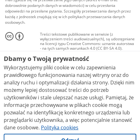
dobrowolnie podanych danych w wiadomości) w celu przesłania
odpowiedzi na przesłane pytania. Szczegóły przetwarzania danych przez
każdą z jednostek znajdują się w ich politykach przetwarzania danych
osobowych.
Treści tekstowe publikowane w serwisie (z
wyłączeniem treści audiowizualnych), są udostępniane
na licencji typu Creative Commons: uznanie autorstwa
- na tych samych warunkach 4.0 (CC BY-SA 4.0).
Materiały audiowizualne, w tym zdjęcia, materiały
Dbamy o Twoją prywatność
audio i wideo, są udostępniane na licencji typu
Creative Commons: uznanie autorstwa użycie
Wykorzystujemy pliki cookie w celu zapewnienia
niekomercyjne - bez utworów zależnych 4.0 (CC BY-
NC-ND 4.0), o ile nie jest to stwierdzone inaczej.
prawidłowego funkcjonowania naszej witryny oraz do
analizy ruchu i optymalizacji działania strony. Dzięki nim
możemy lepiej dostosować treści do potrzeb
użytkowników i stale ulepszać nasze usługi. Pamiętaj, że
informacje przechowywane w plikach cookie mogą
pozwalać na identyfikację konkretnego urządzenia lub
przeglądarki użytkownika, a więc potencjalnie stanowić
dane osobowe.
Polityka cookies