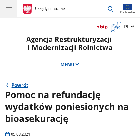
przejdź
gov.pl
Urzędy centralne
gov.pl
Urzędy
do
centralne
wyszukiwar
Otwórz
Zmień 
PL
okno
Agencja Restrukturyzacji
z
tłumaczem
i Modernizacji Rolnictwa
języka
migowego
MENU
Powrót
Pomoc na refundację
wydatków poniesionych na
bioasekurację
05.08.2021