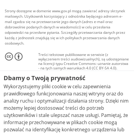
Strony dostępne w domenie www.gov.pl mogą zawierać adresy skrzynek
mailowych. Użytkownik korzystający z odnośnika będącego adresem e-
mail zgadza się na przetwarzanie jego danych (adres e-mail oraz
dobrowolnie podanych danych w wiadomości) w celu przesłania
odpowiedzi na przesłane pytania. Szczegóły przetwarzania danych przez
każdą z jednostek znajdują się w ich politykach przetwarzania danych
osobowych.
Treści tekstowe publikowane w serwisie (z
wyłączeniem treści audiowizualnych), są udostępniane
na licencji typu Creative Commons: uznanie autorstwa
- na tych samych warunkach 4.0 (CC BY-SA 4.0).
Materiały audiowizualne, w tym zdjęcia, materiały
Dbamy o Twoją prywatność
audio i wideo, są udostępniane na licencji typu
Creative Commons: uznanie autorstwa użycie
Wykorzystujemy pliki cookie w celu zapewnienia
niekomercyjne - bez utworów zależnych 4.0 (CC BY-
NC-ND 4.0), o ile nie jest to stwierdzone inaczej.
prawidłowego funkcjonowania naszej witryny oraz do
analizy ruchu i optymalizacji działania strony. Dzięki nim
możemy lepiej dostosować treści do potrzeb
użytkowników i stale ulepszać nasze usługi. Pamiętaj, że
informacje przechowywane w plikach cookie mogą
pozwalać na identyfikację konkretnego urządzenia lub