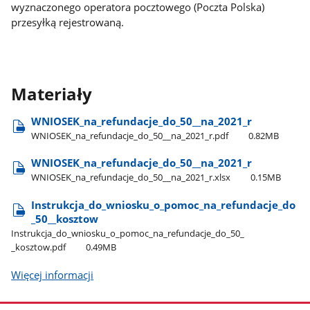
wyznaczonego operatora pocztowego (Poczta Polska)
przesyłką rejestrowaną.
Materiały
WNIOSEK​_na​_refundacje​_do​_50​_​_na​_2021​_r
WNIOSEK​_na​_refundacje​_do​_50​_​_na​_2021​_r.pdf
0.82MB
WNIOSEK​_na​_refundacje​_do​_50​_​_na​_2021​_r
WNIOSEK​_na​_refundacje​_do​_50​_​_na​_2021​_r.xlsx
0.15MB
Instrukcja​_do​_wniosku​_o​_pomoc​_na​_refundacje​_do​
_50​_​_kosztow
Instrukcja​_do​_wniosku​_o​_pomoc​_na​_refundacje​_do​_50​_​
_kosztow.pdf
0.49MB
Więcej informacji