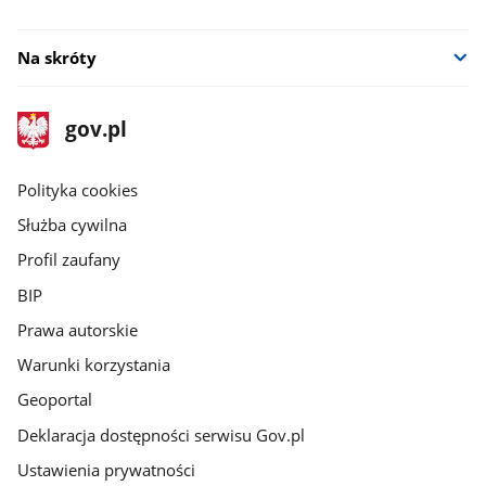
Na skróty
stopka
Strona
gov.pl
gov.pl
główna
gov.pl
Polityka cookies
Służba cywilna
Profil zaufany
BIP
Prawa autorskie
Warunki korzystania
Geoportal
Deklaracja dostępności serwisu Gov.pl
Ustawienia prywatności