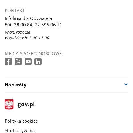
KONTAKT
Infolinia dla Obywatela
800 38 00 84; 22 595 06 11
W dni robocze
w godzinach: 7:00-17:00
MEDIA SPOŁECZNOŚCIOWE:
Na skróty
stopka
Strona
gov.pl
gov.pl
główna
gov.pl
Polityka cookies
Służba cywilna