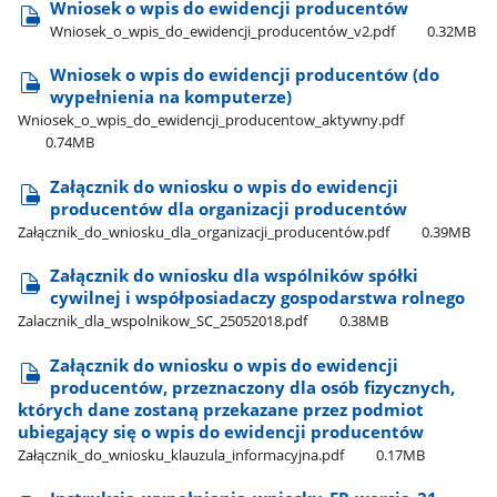
Wniosek o wpis do ewidencji producentów
Wniosek​_o​_wpis​_do​_ewidencji​_producentów​_v2.pdf
0.32MB
Wniosek o wpis do ewidencji producentów (do
wypełnienia na komputerze)
Wniosek​_o​_wpis​_do​_ewidencji​_producentow​_aktywny.pdf
0.74MB
Załącznik do wniosku o wpis do ewidencji
producentów dla organizacji producentów
Załącznik​_do​_wniosku​_dla​_organizacji​_producentów.pdf
0.39MB
Załącznik do wniosku dla wspólników spółki
cywilnej i współposiadaczy gospodarstwa rolnego
Zalacznik​_dla​_wspolnikow​_SC​_25052018.pdf
0.38MB
Załącznik do wniosku o wpis do ewidencji
producentów, przeznaczony dla osób fizycznych,
których dane zostaną przekazane przez podmiot
ubiegający się o wpis do ewidencji producentów
Załącznik​_do​_wniosku​_klauzula​_informacyjna.pdf
0.17MB