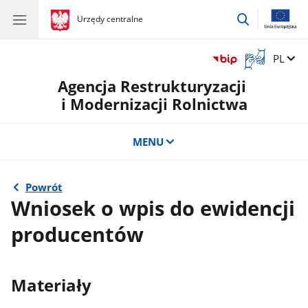
przejdź
gov.pl
Urzędy centralne
gov.pl
Urzędy
do
centralne
wyszukiwar
Otwórz
Zmień 
PL
okno
Agencja Restrukturyzacji
z
tłumaczem
i Modernizacji Rolnictwa
języka
migowego
MENU
Powrót
Wniosek o wpis do ewidencji
producentów
Materiały