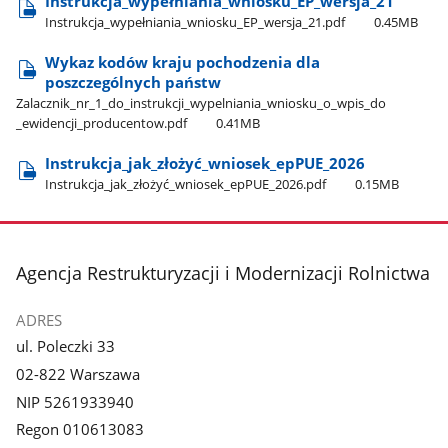
Instrukcja​_wypełniania​_wniosku​_EP​_wersja​_21
Instrukcja​_wypełniania​_wniosku​_EP​_wersja​_21.pdf
0.45MB
Wykaz kodów kraju pochodzenia dla
poszczególnych państw
Zalacznik​_nr​_1​_do​_instrukcji​_wypelniania​_wniosku​_o​_wpis​_do​
_ewidencji​_producentow.pdf
0.41MB
Instrukcja​_jak​_złożyć​_wniosek​_epPUE​_2026
Instrukcja​_jak​_złożyć​_wniosek​_epPUE​_2026.pdf
0.15MB
stopka
Agencja Restrukturyzacji i Modernizacji Rolnictwa
ADRES
ul. Poleczki 33
02-822 Warszawa
NIP 5261933940
Regon 010613083