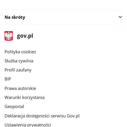
Na skróty
stopka
Strona
gov.pl
gov.pl
główna
gov.pl
Polityka cookies
Służba cywilna
Profil zaufany
BIP
Prawa autorskie
Warunki korzystania
Geoportal
Deklaracja dostępności serwisu Gov.pl
Ustawienia prywatności