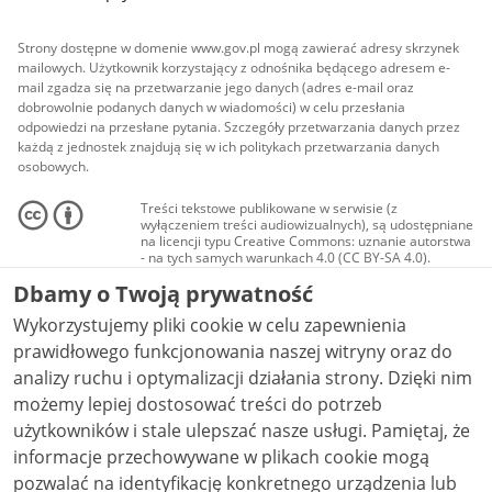
Strony dostępne w domenie www.gov.pl mogą zawierać adresy skrzynek
mailowych. Użytkownik korzystający z odnośnika będącego adresem e-
mail zgadza się na przetwarzanie jego danych (adres e-mail oraz
dobrowolnie podanych danych w wiadomości) w celu przesłania
odpowiedzi na przesłane pytania. Szczegóły przetwarzania danych przez
każdą z jednostek znajdują się w ich politykach przetwarzania danych
osobowych.
Treści tekstowe publikowane w serwisie (z
wyłączeniem treści audiowizualnych), są udostępniane
na licencji typu Creative Commons: uznanie autorstwa
- na tych samych warunkach 4.0 (CC BY-SA 4.0).
Materiały audiowizualne, w tym zdjęcia, materiały
Dbamy o Twoją prywatność
audio i wideo, są udostępniane na licencji typu
Creative Commons: uznanie autorstwa użycie
Wykorzystujemy pliki cookie w celu zapewnienia
niekomercyjne - bez utworów zależnych 4.0 (CC BY-
NC-ND 4.0), o ile nie jest to stwierdzone inaczej.
prawidłowego funkcjonowania naszej witryny oraz do
analizy ruchu i optymalizacji działania strony. Dzięki nim
możemy lepiej dostosować treści do potrzeb
użytkowników i stale ulepszać nasze usługi. Pamiętaj, że
informacje przechowywane w plikach cookie mogą
pozwalać na identyfikację konkretnego urządzenia lub