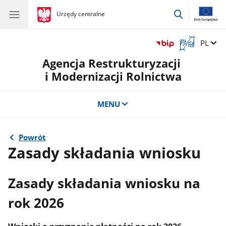
przejdź
gov.pl
Urzędy centralne
gov.pl
Urzędy
do
centralne
wyszukiwar
Otwórz
Zmień 
PL
okno
Agencja Restrukturyzacji
z
tłumaczem
i Modernizacji Rolnictwa
języka
migowego
MENU
Powrót
Zasady składania wniosku
Zasady składania wniosku na
rok 2026