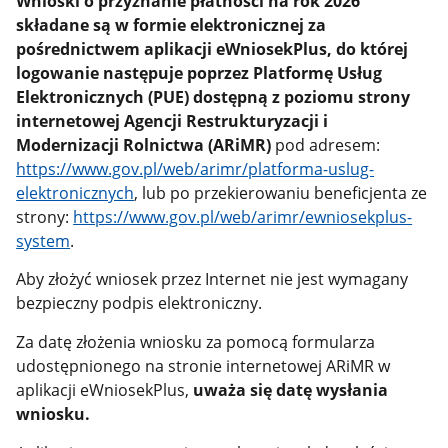
Wnioski o przyznanie płatności na rok 2026
składane są w formie elektronicznej za
pośrednictwem aplikacji eWniosekPlus, do której
logowanie następuje poprzez Platformę Usług
Elektronicznych (PUE) dostępną z poziomu strony
internetowej Agencji Restrukturyzacji i
Modernizacji Rolnictwa (ARiMR)
pod adresem:
https://www.gov.pl/web/arimr/platforma-uslug-
elektronicznych
, lub po przekierowaniu beneficjenta ze
strony:
https://www.gov.pl/web/arimr/ewniosekplus-
system
.
Aby złożyć wniosek przez Internet nie jest wymagany
bezpieczny podpis elektroniczny.
Za datę złożenia wniosku za pomocą formularza
udostępnionego na stronie internetowej ARiMR w
aplikacji eWniosekPlus,
uważa się datę wysłania
wniosku.