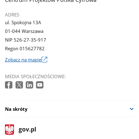
ADRES
ul. Spokojna 13A
01-044 Warszawa
NIP 526-27-35-917
Regon 015627782
Zobacz na mapie
Link
otworzy
MEDIA SPOŁECZNOŚCIOWE:
się
w
nowym
oknie
Na skróty
stopka
Strona
gov.pl
gov.pl
główna