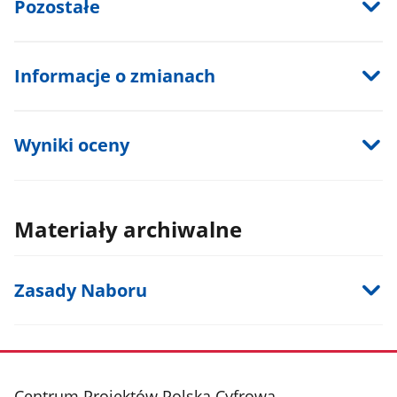
Pozostałe
Informacje o zmianach
Wyniki oceny
Materiały archiwalne
Zasady Naboru
stopka
Centrum Projektów Polska Cyfrowa