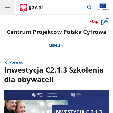
gov.pl
przejdź
do
wyszukiwar
Otwór
okno
Centrum Projektów Polska Cyfrowa
z
tłuma
języka
MENU
migow
Powrót
Inwestycja C2.1.3 Szkolenia
dla obywateli