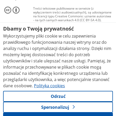
Treści tekstowe publikowane w serwisie (z
wyłączeniem treści audiowizualnych), są udostępniane
na licencji typu Creative Commons: uznanie autorstwa
- na tych samych warunkach 4.0 (CC BY-SA 4.0).
Materiały audiowizualne, w tym zdjęcia, materiały
Dbamy o Twoją prywatność
audio i wideo, są udostępniane na licencji typu
Creative Commons: uznanie autorstwa użycie
Wykorzystujemy pliki cookie w celu zapewnienia
niekomercyjne - bez utworów zależnych 4.0 (CC BY-
NC-ND 4.0), o ile nie jest to stwierdzone inaczej.
prawidłowego funkcjonowania naszej witryny oraz do
analizy ruchu i optymalizacji działania strony. Dzięki nim
możemy lepiej dostosować treści do potrzeb
użytkowników i stale ulepszać nasze usługi. Pamiętaj, że
informacje przechowywane w plikach cookie mogą
pozwalać na identyfikację konkretnego urządzenia lub
przeglądarki użytkownika, a więc potencjalnie stanowić
dane osobowe.
Polityka cookies
Odrzuć
Spersonalizuj