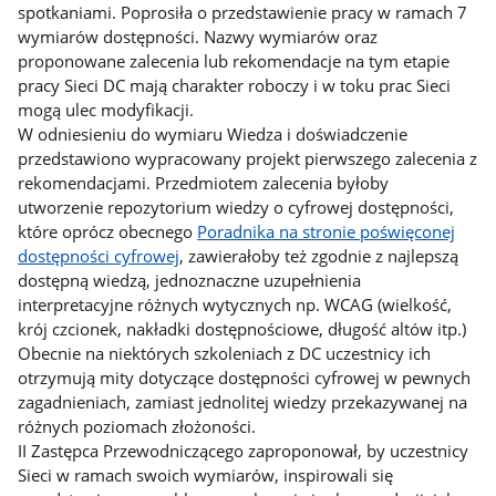
spotkaniami. Poprosiła o przedstawienie pracy w ramach 7
wymiarów dostępności. Nazwy wymiarów oraz
proponowane zalecenia lub rekomendacje na tym etapie
pracy Sieci DC mają charakter roboczy i w toku prac Sieci
mogą ulec modyfikacji.
W odniesieniu do wymiaru Wiedza i doświadczenie
przedstawiono wypracowany projekt pierwszego zalecenia z
rekomendacjami. Przedmiotem zalecenia byłoby
utworzenie repozytorium wiedzy o cyfrowej dostępności,
które oprócz obecnego
Poradnika na stronie poświęconej
dostępności cyfrowej
, zawierałoby też zgodnie z najlepszą
dostępną wiedzą, jednoznaczne uzupełnienia
interpretacyjne różnych wytycznych np. WCAG (wielkość,
krój czcionek, nakładki dostępnościowe, długość altów itp.)
Obecnie na niektórych szkoleniach z DC uczestnicy ich
otrzymują mity dotyczące dostępności cyfrowej w pewnych
zagadnieniach, zamiast jednolitej wiedzy przekazywanej na
różnych poziomach złożoności.
II Zastępca Przewodniczącego zaproponował, by uczestnicy
Sieci w ramach swoich wymiarów, inspirowali się