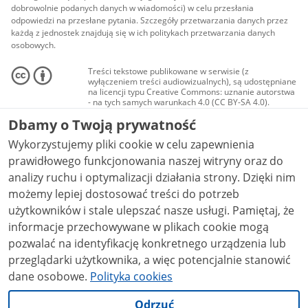
dobrowolnie podanych danych w wiadomości) w celu przesłania
odpowiedzi na przesłane pytania. Szczegóły przetwarzania danych przez
każdą z jednostek znajdują się w ich politykach przetwarzania danych
osobowych.
Treści tekstowe publikowane w serwisie (z
wyłączeniem treści audiowizualnych), są udostępniane
na licencji typu Creative Commons: uznanie autorstwa
- na tych samych warunkach 4.0 (CC BY-SA 4.0).
Materiały audiowizualne, w tym zdjęcia, materiały
Dbamy o Twoją prywatność
audio i wideo, są udostępniane na licencji typu
Creative Commons: uznanie autorstwa użycie
Wykorzystujemy pliki cookie w celu zapewnienia
niekomercyjne - bez utworów zależnych 4.0 (CC BY-
NC-ND 4.0), o ile nie jest to stwierdzone inaczej.
prawidłowego funkcjonowania naszej witryny oraz do
analizy ruchu i optymalizacji działania strony. Dzięki nim
możemy lepiej dostosować treści do potrzeb
użytkowników i stale ulepszać nasze usługi. Pamiętaj, że
informacje przechowywane w plikach cookie mogą
pozwalać na identyfikację konkretnego urządzenia lub
przeglądarki użytkownika, a więc potencjalnie stanowić
dane osobowe.
Polityka cookies
Odrzuć