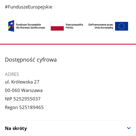
#FunduszeEuropejskie
stopka
Dostępność cyfrowa
ADRES
ul. Królewska 27
00-060 Warszawa
NIP 5252955037
Regon 525189465
Na skróty