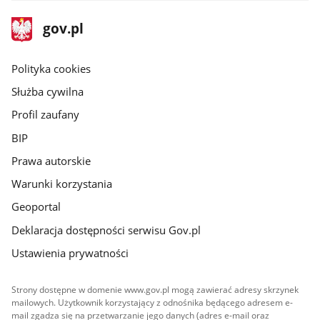
stopka
Strona
gov.pl
gov.pl
główna
gov.pl
Polityka cookies
Służba cywilna
Profil zaufany
BIP
Prawa autorskie
Warunki korzystania
Geoportal
Deklaracja dostępności serwisu Gov.pl
Ustawienia prywatności
Strony dostępne w domenie www.gov.pl mogą zawierać adresy skrzynek
mailowych. Użytkownik korzystający z odnośnika będącego adresem e-
mail zgadza się na przetwarzanie jego danych (adres e-mail oraz