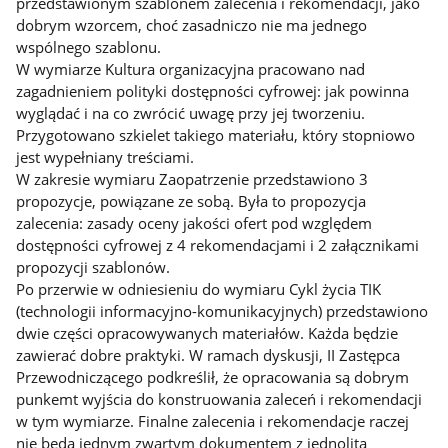
przedstawionym szablonem zalecenia i rekomendacji, jako
dobrym wzorcem, choć zasadniczo nie ma jednego
wspólnego szablonu.
W wymiarze Kultura organizacyjna pracowano nad
zagadnieniem polityki dostępności cyfrowej: jak powinna
wyglądać i na co zwrócić uwagę przy jej tworzeniu.
Przygotowano szkielet takiego materiału, który stopniowo
jest wypełniany treściami.
W zakresie wymiaru Zaopatrzenie przedstawiono 3
propozycje, powiązane ze sobą. Była to propozycja
zalecenia: zasady oceny jakości ofert pod względem
dostępności cyfrowej z 4 rekomendacjami i 2 załącznikami
propozycji szablonów.
Po przerwie w odniesieniu do wymiaru Cykl życia TIK
(technologii informacyjno-komunikacyjnych) przedstawiono
dwie części opracowywanych materiałów. Każda będzie
zawierać dobre praktyki. W ramach dyskusji, II Zastępca
Przewodniczącego podkreślił, że opracowania są dobrym
punkemt wyjścia do konstruowania zaleceń i rekomendacji
w tym wymiarze. Finalne zalecenia i rekomendacje raczej
nie będą jednym zwartym dokumentem z jednolitą