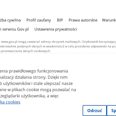
użba cywilna
Profil zaufany
BIP
Prawa autorskie
Warunki
i serwisu Gov.pl
Ustawienia prywatności
 www.gov.pl mogą zawierać adresy skrzynek mailowych. Użytkownik korzystający
dobrowolnie podanych danych w wiadomości) w celu przesłania odpowiedzi na prz
ach przetwarzania danych osobowych.
we publikowane w serwisie (z wyłączeniem treści audiowizualnych), są
 na licencji typu Creative Commons: uznanie autorstwa - na tych samych
 (CC BY-SA 4.0). Materiały audiowizualne, w tym zdjęcia, materiały audio i wideo
ienia prawidłowego funkcjonowania
ane na licencji typu Creative Commons: uznanie autorstwa użycie niekomercyjne 
ależnych 4.0 (CC BY-NC-ND 4.0), o ile nie jest to stwierdzone inaczej.
i działania strony. Dzięki nim
 użytkowników i stale ulepszać nasze
zeglądarki użytkownika, a więc
yka cookies
Odrzuć
Sp