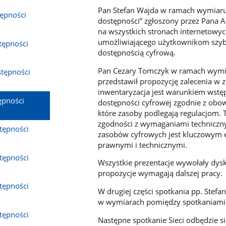
Pan Stefan Wajda w ramach wymiaru „
tępności
dostępności” zgłoszony przez Pana 
na wszystkich stronach internetowy
umożliwiającego użytkownikom szybk
stępności
dostępnością cyfrową.
Pan Cezary Tomczyk w ramach wymiar
stępności
przedstawił propozycję zalecenia w 
inwentaryzacja jest warunkiem wstę
ępności
dostępności cyfrowej zgodnie z obowi
które zasoby podlegają regulacjom
zgodności z wymaganiami techniczn
stępności
zasobów cyfrowych jest kluczowym
prawnymi i technicznymi.
stępności
Wszystkie prezentacje wywołały dys
propozycje wymagają dalszej pracy.
stępności
W drugiej części spotkania pp. Stef
w wymiarach pomiędzy spotkaniami S
stępności
Następne spotkanie Sieci odbędzie si