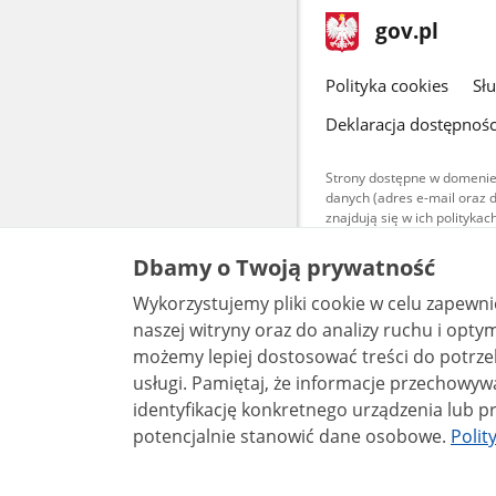
stopka
Strona
gov.pl
gov.pl
główna
gov.pl
Polityka cookies
Sł
Deklaracja dostępnośc
Strony dostępne w domenie
danych (adres e-mail oraz 
znajdują się w ich polityk
Treści teksto
Dbamy o Twoją prywatność
udostępniane
warunkach 4.0
Wykorzystujemy pliki cookie w celu zapewn
są udostępni
bez utworów z
naszej witryny oraz do analizy ruchu i optymalizacj
możemy lepiej dostosować treści do potrzeb
usługi. Pamiętaj, że informacje przechowywane w plikach cookie mogą pozwalać na
identyfikację konkretnego urządzenia lub pr
potencjalnie stanowić dane osobowe.
Polit