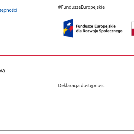
#FunduszeEuropejskie
stępności
wa
Deklaracja dostępności