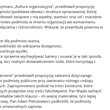
iaru „Kultura organizacyjna”, przedstawił propozycję
pności (podstawa ideowa i struktura opracowania), której
dstawił związane z nią aspekty, wartości oraz cel i znaczenie
nictwo podmiotu w imieniu organizacji) we wzmacnianiu
łączenia i różnorodności. Wskazał, że preambuła powinna w
est dla podmiotu ważna,
 podchodzi do wdrażania dostępności,
entruje wysiłki,
 sprawnie wychwytywać bariery i usuwać je w taki sposób,
ją, lecz realnym doświadczeniem osób, które korzystają z
rzenie” przedstawił propozycję zalecenia dotyczącego
ez podmioty publiczne przy zawieraniu różnego rodzaju
h. Zaproponowano podział na treści konieczne, które
ych przepisów oraz treści fakultatywne. Pan Wajda zachęcił
ykładów takich klauzul – im więcej materiałów, tym lepiej
wy. Pan Adam Pietrasiewicz podkreślił, że podmioty
e uniwersalnych zapisów.