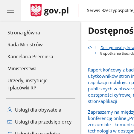
gov.pl
gov.pl
Serwis Rzeczypospolitej
Dostępnoś
gov.pl
Strona główna
Rada Ministrów
Dostępność cyfro
9 spotkanie Sieci d
Kancelaria Premiera
Ministerstwa
Raport końcowy z bad
użytkowników stron i
Urzędy, instytucje
i aplikacji mobilnych
i placówki RP
publicznych w obszar
dostępności cyfrowej 
stron/aplikacji
Usługi dla obywatela
Zapraszamy na międ
konferencję online „Pr
Usługi dla przedsiębiorcy
zrozumiale - komunika
technologia w dostępn
Usługi dla urzędnika