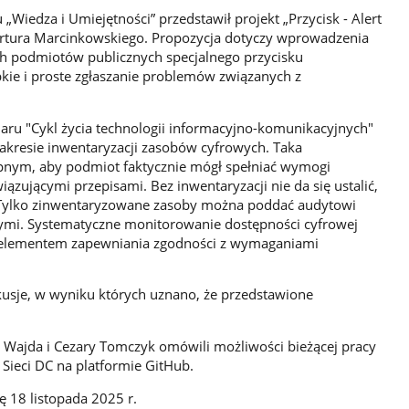
Wiedza i Umiejętności” przedstawił projekt „Przycisk - Alert
Artura Marcinkowskiego. Propozycja dotyczy wprowadzenia
ch podmiotów publicznych specjalnego przycisku
ie i proste zgłaszanie problemów związanych z
u "Cykl życia technologii informacyjno-komunikacyjnych"
zakresie inwentaryzacji zasobów cyfrowych. Taka
pnym, aby podmiot faktycznie mógł spełniać wymogi
ązującymi przepisami. Bez inwentaryzacji nie da się ustalić,
. Tylko zinwentaryzowane zasoby można poddać audytowi
ymi. Systematyczne monitorowanie dostępności cyfrowej
 elementem zapewniania zgodności z wymaganiami
kusje, w wyniku których uznano, że przedstawione
an Wajda i Cezary Tomczyk omówili możliwości bieżącej pracy
ieci DC na platformie GitHub.
ę 18 listopada 2025 r.