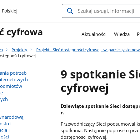
 Polskiej
ć cyfrowa
Aktualności
Wiedza
P
wa
Projekty
Projekt - Sieć dostępności cyfrowej - wsparcie system
ostępności cyfrowej
9 spotkanie S
ania potrzeb
nternetowych
cyfrowej
 podmiotów
ze
tych
Dziewiąte spotkanie Sieci dostępn
r.
zynarodową
osto i
Przewodniczący Sieci podsumował kr
cja i
spotkania. Następnie poprosił o pr
ości
dostępnosci cyfrowej.