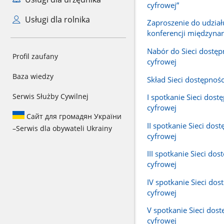
cyfrowej”
Usługi dla rolnika
Zaproszenie do udział
konferencji międzyna
Nabór do Sieci dostęp
Profil zaufany
cyfrowej
Baza wiedzy
Skład Sieci dostępnośc
Serwis Służby Cywilnej
I spotkanie Sieci dost
cyfrowej
Сайт для громадян України
II spotkanie Sieci dos
–
Serwis dla obywateli Ukrainy
cyfrowej
III spotkanie Sieci dos
cyfrowej
IV spotkanie Sieci dos
cyfrowej
V spotkanie Sieci dost
cyfrowej