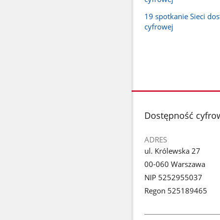
19 spotkanie Sieci do
cyfrowej
stopka
Dostępność cyfro
ADRES
ul. Królewska 27
00-060 Warszawa
NIP 5252955037
Regon 525189465