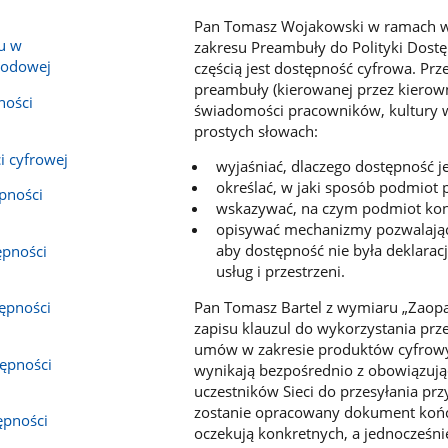
Pan Tomasz Wojakowski w ramach wym
u w
zakresu Preambuły do Polityki Dostę
rodowej
częścią jest dostępność cyfrowa. Prze
preambuły (kierowanej przez kierow
ności
świadomości pracowników, kultury w
prostych słowach:
i cyfrowej
wyjaśniać, dlaczego dostępność j
określać, w jaki sposób podmiot
ępności
wskazywać, na czym podmiot konc
opisywać mechanizmy pozwalające
aby dostępność nie była deklarac
tępności
usług i przestrzeni.
Pan Tomasz Bartel z wymiaru „Zaopat
tępności
zapisu klauzul do wykorzystania prz
umów w zakresie produktów cyfrowyc
tępności
wynikają bezpośrednio z obowiązując
uczestników Sieci do przesyłania prz
zostanie opracowany dokument końco
ępności
oczekują konkretnych, a jednocześni