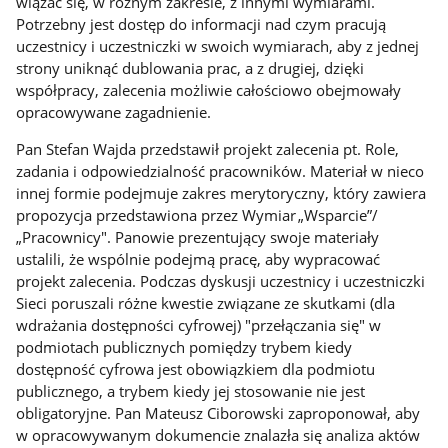
wiązać się, w różnym zakresie, z innymi wymiarami.
Potrzebny jest dostęp do informacji nad czym pracują
uczestnicy i uczestniczki w swoich wymiarach, aby z jednej
strony uniknąć dublowania prac, a z drugiej, dzięki
współpracy, zalecenia możliwie całościowo obejmowały
opracowywane zagadnienie.
Pan Stefan Wajda przedstawił projekt zalecenia pt. Role,
zadania i odpowiedzialność pracowników. Materiał w nieco
innej formie podejmuje zakres merytoryczny, który zawiera
propozycja przedstawiona przez Wymiar „Wsparcie”/
„Pracownicy". Panowie prezentujący swoje materiały
ustalili, że wspólnie podejmą pracę, aby wypracować
projekt zalecenia. Podczas dyskusji uczestnicy i uczestniczki
Sieci poruszali różne kwestie związane ze skutkami (dla
wdrażania dostępności cyfrowej) "przełączania się" w
podmiotach publicznych pomiędzy trybem kiedy
dostępność cyfrowa jest obowiązkiem dla podmiotu
publicznego, a trybem kiedy jej stosowanie nie jest
obligatoryjne. Pan Mateusz Ciborowski zaproponował, aby
w opracowywanym dokumencie znalazła się analiza aktów