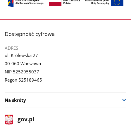
stopka
Dostępność cyfrowa
ADRES
ul. Królewska 27
00-060 Warszawa
NIP 5252955037
Regon 525189465
Na skróty
stopka
Strona
gov.pl
gov.pl
główna