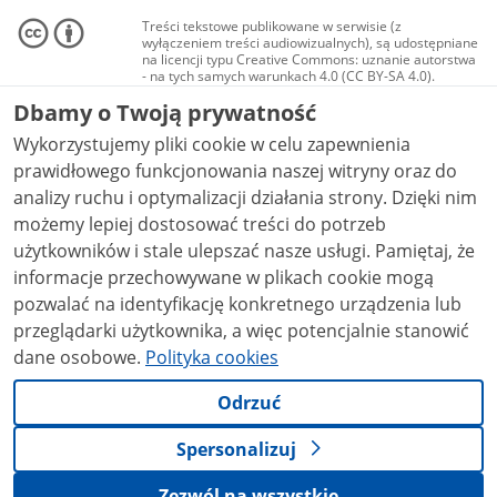
Treści tekstowe publikowane w serwisie (z
wyłączeniem treści audiowizualnych), są udostępniane
na licencji typu Creative Commons: uznanie autorstwa
- na tych samych warunkach 4.0 (CC BY-SA 4.0).
Materiały audiowizualne, w tym zdjęcia, materiały
Dbamy o Twoją prywatność
audio i wideo, są udostępniane na licencji typu
Creative Commons: uznanie autorstwa użycie
Wykorzystujemy pliki cookie w celu zapewnienia
niekomercyjne - bez utworów zależnych 4.0 (CC BY-
NC-ND 4.0), o ile nie jest to stwierdzone inaczej.
prawidłowego funkcjonowania naszej witryny oraz do
analizy ruchu i optymalizacji działania strony. Dzięki nim
możemy lepiej dostosować treści do potrzeb
użytkowników i stale ulepszać nasze usługi. Pamiętaj, że
informacje przechowywane w plikach cookie mogą
pozwalać na identyfikację konkretnego urządzenia lub
przeglądarki użytkownika, a więc potencjalnie stanowić
dane osobowe.
Polityka cookies
Odrzuć
Spersonalizuj
Zezwól na wszystkie