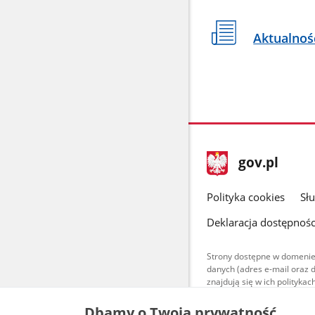
Aktualnoś
stopka
Strona
gov.pl
gov.pl
główna
gov.pl
Polityka cookies
Sł
Deklaracja dostępnośc
Strony dostępne w domenie
danych (adres e-mail oraz 
znajdują się w ich polityk
Treści teksto
Dbamy o Twoją prywatność