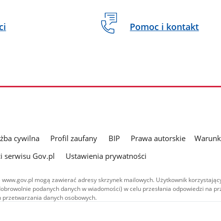
ci
Pomoc i kontakt
użba cywilna
Profil zaufany
BIP
Prawa autorskie
Warunki
i serwisu Gov.pl
Ustawienia prywatności
 www.gov.pl mogą zawierać adresy skrzynek mailowych. Użytkownik korzystający
dobrowolnie podanych danych w wiadomości) w celu przesłania odpowiedzi na prz
ach przetwarzania danych osobowych.
we publikowane w serwisie (z wyłączeniem treści audiowizualnych), są