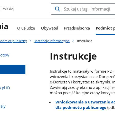
 Polskiej
nia
O usłudze
Obywatel
Przedsiębiorca
Podmiot 
Podmiot publiczny
Materiały informacyjne
Instrukcje
Instrukcje
iotów
Instrukcje to materiały w formie PD
wdrożenia i korzystania z e-Doręcze
e-Doręczeń i korzystać ze skrzynki. I
Zawierają zrzuty ekranu z aplikacji 
 pl.ID
można przejść kolejne etapy korzystan
Wnioskowanie o utworzenie adr
iały
dla podmiotu publicznego
(pdf