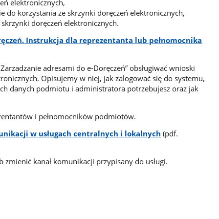
eń elektronicznych,
e do korzystania ze skrzynki doręczeń elektronicznych,
 skrzynki doręczeń elektronicznych.
ęczeń. Instrukcja dla reprezentanta lub pełnomocnika
ji „Zarzadzanie adresami do e-Doręczeń” obsługiwać wnioski
tronicznych. Opisujemy w niej, jak zalogować się do systemu,
ich danych podmiotu i administratora potrzebujesz oraz jak
rezentantów i pełnomocników podmiotów.
nikacji w usługach centralnych i lokalnych
(pdf.
sób zmienić kanał komunikacji przypisany do usługi.