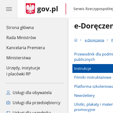
gov.pl
gov.pl
Serwis Rzeczypospolitej
e-Doręcze
gov.pl
Strona główna
Rada Ministrów
e-Doręczenia
Kancelaria Premiera
Przewodnik dla podm
Ministerstwa
publicznych
Urzędy, instytucje
Instrukcje
i placówki RP
Filmiki instruktażowe
Platforma szkoleniowa
Usługi dla obywatela
Newslettery
Usługi dla przedsiębiorcy
Ulotki, plakaty i mater
promocyjne
Usługi dla urzędnika