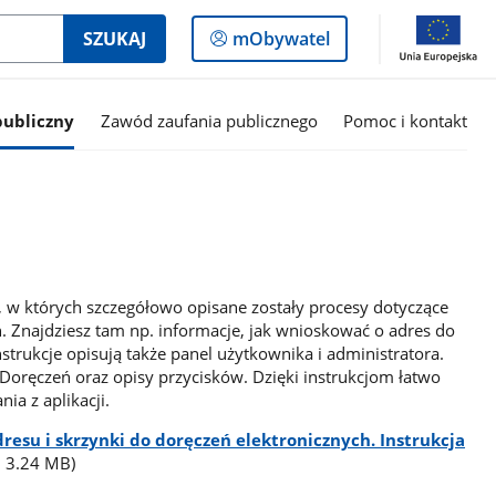
Logowanie
SZUKAJ
mObywatel
do
panelu
publiczny
Zawód zaufania publicznego
Pomoc i kontakt
F, w których szczegółowo opisane zostały procesy dotyczące
ń. Znajdziesz tam np. informacje, jak wnioskować o adres do
nstrukcje opisują także panel użytkownika i administratora.
e-Doręczeń oraz opisy przycisków. Dzięki instrukcjom łatwo
ia z aplikacji.
esu i skrzynki do doręczeń elektronicznych. Instrukcja
. 3.24 MB)