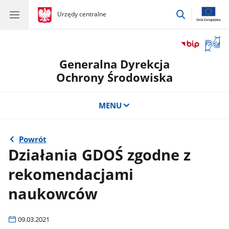
przejdź
gov.pl
Urzędy centralne
gov.pl
Urzędy
do
centralne
wyszukiwar
Otwór
okno
Generalna Dyrekcja
z
tłuma
Ochrony Środowiska
języka
migow
MENU
Powrót
Działania GDOŚ zgodne z
rekomendacjami
naukowców
09.03.2021