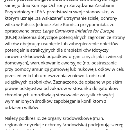
samego dnia Komisja Ochrony i Zarządzania Zasobami
Przyrodniczymi PAN przedstawiła swoje stanowisko, w
którym uznaje „za wskazane” utrzymanie ścisłej ochrony
wilka w Polsce. Jednocześnie Komisja przypomniała, że
opracowane przez
Large Carnivore Initiative for Europe
(IUCN) zalecenia dotyczące potencjalnych zagrożeń ze strony
wilków obejmują: usunięcie lub zabezpieczenie obiektów
potencjalnie atrakcyjnych dla drapieżników (dotyczy
zarówno składowisk odpadków organicznych jak i zwierząt
domowych), warunkowanie awersyjne (np. odstraszanie
przy pomocy amunicji gumowej lub hukowej), odłów w celu
przesiedlenia lub umieszczenia w niewoli, odstrzał
uciążliwych osobników. Zaznaczono, że opisane w polskim
prawie odstępstwa od zakazów w stosunku do gatunków
chronionych umożliwiają stosowanie wszystkich wyżej
wymienionych środków zapobiegania konfliktom z
udziałem wilków.
Należy podkreślić, że organy środowiskowe (m.in.
regionalne dyrekcje ochrony środowiska) podejmują szereg