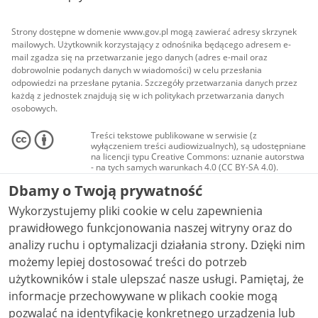
Strony dostępne w domenie www.gov.pl mogą zawierać adresy skrzynek
mailowych. Użytkownik korzystający z odnośnika będącego adresem e-
mail zgadza się na przetwarzanie jego danych (adres e-mail oraz
dobrowolnie podanych danych w wiadomości) w celu przesłania
odpowiedzi na przesłane pytania. Szczegóły przetwarzania danych przez
każdą z jednostek znajdują się w ich politykach przetwarzania danych
osobowych.
Treści tekstowe publikowane w serwisie (z
wyłączeniem treści audiowizualnych), są udostępniane
na licencji typu Creative Commons: uznanie autorstwa
- na tych samych warunkach 4.0 (CC BY-SA 4.0).
Materiały audiowizualne, w tym zdjęcia, materiały
Dbamy o Twoją prywatność
audio i wideo, są udostępniane na licencji typu
Creative Commons: uznanie autorstwa użycie
Wykorzystujemy pliki cookie w celu zapewnienia
niekomercyjne - bez utworów zależnych 4.0 (CC BY-
NC-ND 4.0), o ile nie jest to stwierdzone inaczej.
prawidłowego funkcjonowania naszej witryny oraz do
analizy ruchu i optymalizacji działania strony. Dzięki nim
możemy lepiej dostosować treści do potrzeb
użytkowników i stale ulepszać nasze usługi. Pamiętaj, że
informacje przechowywane w plikach cookie mogą
pozwalać na identyfikację konkretnego urządzenia lub