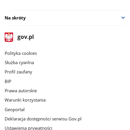
Na skróty
stopka
Strona
gov.pl
gov.pl
główna
gov.pl
Polityka cookies
Służba cywilna
Profil zaufany
BIP
Prawa autorskie
Warunki korzystania
Geoportal
Deklaracja dostępności serwisu Gov.pl
Ustawienia prywatności