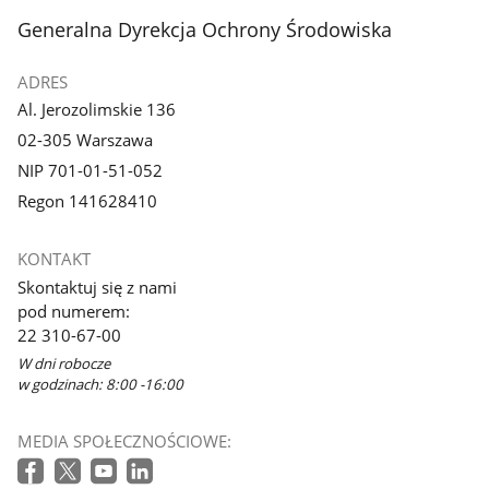
stopka
Generalna Dyrekcja Ochrony Środowiska
ADRES
Al. Jerozolimskie 136
02-305 Warszawa
NIP 701-01-51-052
Regon 141628410
KONTAKT
Skontaktuj się z nami
pod numerem:
22 310-67-00
W dni robocze
w godzinach: 8:00 -16:00
MEDIA SPOŁECZNOŚCIOWE: