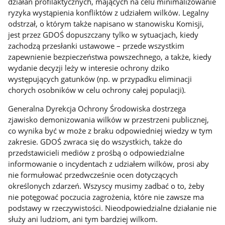
działań profilaktycznych, mających na celu minimalizowanie
ryzyka wystąpienia konfliktów z udziałem wilków. Legalny
odstrzał, o którym także napisano w stanowisku Komisji,
jest przez GDOŚ dopuszczany tylko w sytuacjach, kiedy
zachodzą przesłanki ustawowe – przede wszystkim
zapewnienie bezpieczeństwa powszechnego, a także, kiedy
wydanie decyzji leży w interesie ochrony dziko
występujących gatunków (np. w przypadku eliminacji
chorych osobników w celu ochrony całej populacji).
Generalna Dyrekcja Ochrony Środowiska dostrzega
zjawisko demonizowania wilków w przestrzeni publicznej,
co wynika być w może z braku odpowiedniej wiedzy w tym
zakresie. GDOŚ zwraca się do wszystkich, także do
przedstawicieli mediów z prośbą o odpowiedzialne
informowanie o incydentach z udziałem wilków, prosi aby
nie formułować przedwcześnie ocen dotyczących
określonych zdarzeń. Wszyscy musimy zadbać o to, żeby
nie potęgować poczucia zagrożenia, które nie zawsze ma
podstawy w rzeczywistości. Nieodpowiedzialne działanie nie
służy ani ludziom, ani tym bardziej wilkom.