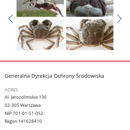
Pokaż
Pokaż
zdjęcie
zdjęcie
Pokaż
Poka
1
2
poprzednie
nest
z
z
zdjęcia
zdjęc
galerii.
galerii.
Pokaż
Pokaż
zdjęcie
zdjęcie
3
4
z
z
stopka
Generalna Dyrekcja Ochrony Środowiska
galerii.
galerii.
ADRES
Al. Jerozolimskie 136
02-305 Warszawa
NIP 701-01-51-052
Regon 141628410