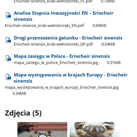
Eriocheir-sinensis​_krab-welnistoreki​_PL.pdf
0.75MB
Analiza Stopnia Inwazyjności EN – Eriocheir
sinensis
Eriocheir-sinensis​_krab-wełnistoręki​_EN.pdf
0.69MB
Drogi przenoszenia gatunku - Eriocheir sinensis
Eriocheir-sinensis​_krab-wełnistoreki​_DP.pdf
0.54MB
Mapa zasięgu w Polsce - Eriocheir sinensis
mapa​_zasiegu​_w​_polsce​_Eriocheir​_sinensis.jpg
0.31MB
Mapa występowania w krajach Europy - Eriocheir
sinensis
mapa​_wystepowania​_w​_krajach​_europy​_Eriocheir​_sinensis.jpg
0.34MB
Zdjęcia (5)