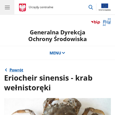
przejdź
gov.pl
Urzędy centralne
gov.pl
Urzędy
do
centralne
wyszukiwar
Otwór
okno
Generalna Dyrekcja
z
tłuma
Ochrony Środowiska
języka
migow
MENU
Powrót
Eriocheir sinensis - krab
wełnistoręki