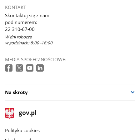
KONTAKT
Skontaktuj się z nami
pod numerem:
22 310-67-00
W dni robocze
w godzinach: 8:00 -16:00
MEDIA SPOŁECZNOŚCIOWE:
Na skróty
stopka
Strona
gov.pl
gov.pl
główna
gov.pl
Polityka cookies