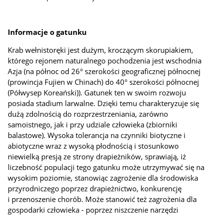
Informacje o gatunku
Krab wełnistoręki jest dużym, kroczącym skorupiakiem,
którego rejonem naturalnego pochodzenia jest wschodnia
Azja (na północ od 26° szerokości geograficznej północnej
(prowincja Fujien w Chinach) do 40° szerokości północnej
(Półwysep Koreański)). Gatunek ten w swoim rozwoju
posiada stadium larwalne. Dzięki temu charakteryzuje się
dużą zdolnością do rozprzestrzeniania, zarówno
samoistnego, jak i przy udziale człowieka (zbiorniki
balastowe). Wysoka tolerancja na czynniki biotyczne i
abiotyczne wraz z wysoką płodnością i stosunkowo
niewielką presją ze strony drapieżników, sprawiają, iż
liczebność populacji tego gatunku może utrzymywać się na
wysokim poziomie, stanowiąc zagrożenie dla środowiska
przyrodniczego poprzez drapieżnictwo, konkurencję
i przenoszenie chorób. Może stanowić też zagrożenia dla
gospodarki człowieka - poprzez niszczenie narzędzi