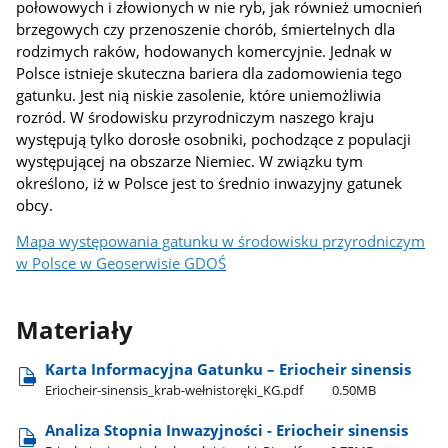
połowowych i złowionych w nie ryb, jak również umocnień
brzegowych czy przenoszenie chorób, śmiertelnych dla
rodzimych raków, hodowanych komercyjnie. Jednak w
Polsce istnieje skuteczna bariera dla zadomowienia tego
gatunku. Jest nią niskie zasolenie, które uniemożliwia
rozród. W środowisku przyrodniczym naszego kraju
występują tylko dorosłe osobniki, pochodzące z populacji
występującej na obszarze Niemiec. W związku tym
określono, iż w Polsce jest to średnio inwazyjny gatunek
obcy.
Mapa występowania gatunku w środowisku przyrodniczym
w Polsce w Geoserwisie GDOŚ
Materiały
Karta Informacyjna Gatunku – Eriocheir sinensis
Eriocheir-sinensis​_krab-wełnistoręki​_KG.pdf
0.50MB
Analiza Stopnia Inwazyjności - Eriocheir sinensis