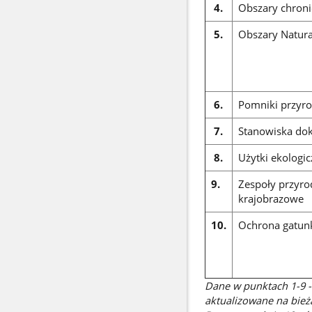
4.
Obszary chroni
5.
Obszary Natur
6.
Pomniki przyr
7.
Stanowiska do
8.
Użytki ekologi
9.
Zespoły przyro
krajobrazowe
10.
Ochrona gatu
Dane w punktach 1-9 -
aktualizowane na bież