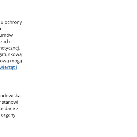
nu ochrony
a
w umów
z ich
netycznej.
 gatunkową
nkową mogą
wierząt i
Środowiska
r stanowi
ce dane z
 organy