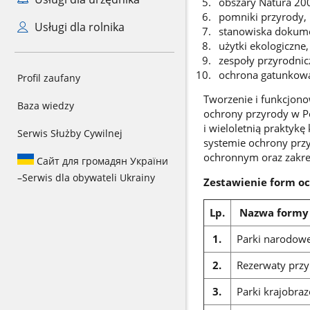
obszary Natura 20
pomniki przyrody,
Usługi dla rolnika
stanowiska dokume
użytki ekologiczne,
zespoły przyrodnic
ochrona gatunkowa 
Profil zaufany
Tworzenie i funkcjono
Baza wiedzy
ochrony przyrody w P
i wieloletnią praktykę
Serwis Służby Cywilnej
systemie ochrony prz
ochronnym oraz zakre
Сайт для громадян України
–
Serwis dla obywateli Ukrainy
Zestawienie form oc
Lp.
Nazwa formy
1.
Parki narodow
2.
Rezerwaty prz
3.
Parki krajobra