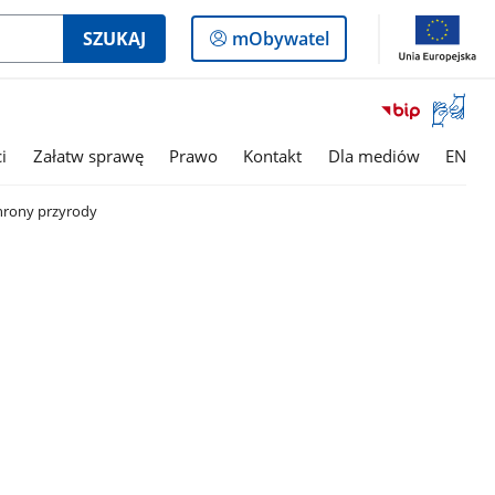
Logowanie
SZUKAJ
mObywatel
do
panelu
Otwórz
okno
z
i
Załatw sprawę
Prawo
Kontakt
Dla mediów
EN
tłumac
języka
rony przyrody
migowe