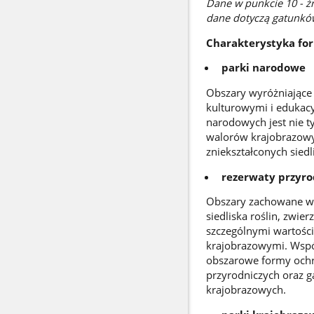
D
ane w punkcie 10 - ź
dane dotyczą gatunkó
Charakterystyka for
parki narodowe
Obszary wyróżniające
kulturowymi i edukacy
narodowych jest nie t
walorów krajobrazowyc
zniekształconych siedl
rezerwaty przyr
Obszary zachowane w 
siedliska roślin, zwie
szczególnymi wartośc
krajobrazowymi. Wspó
obszarowe formy ochro
przyrodniczych oraz g
krajobrazowych.