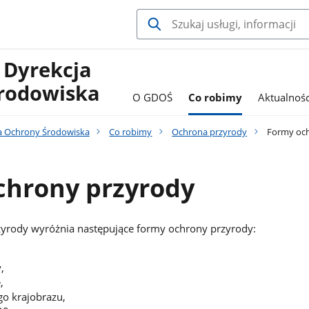
 Dyrekcja
rodowiska
O GDOŚ
Co robimy
Aktualnośc
a Ochrony Środowiska
Co robimy
Ochrona przyrody
Formy och
chrony przyrody
zyrody wyróżnia następujące formy ochrony przyrody:
,
,
o krajobrazu,