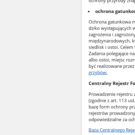
ochrony przyrody zna
ochrona gatunkow
Ochrona gatunkowa ma
dziko występujących w
zagrożenia i zagrożo
międzynarodowych, któ
siedlisk i ostoi. Cele
Zadania polegające na
albo ostoi, miejsc ro
być realizowane przez
grzybów.
Centralny Rejestr 
Prowadzenie rejestru
(zgodnie z art. 113 us
bazę form ochrony prz
rejestrów prowadzony
odpowiedzialne za oc
Baza Centralnego Rej