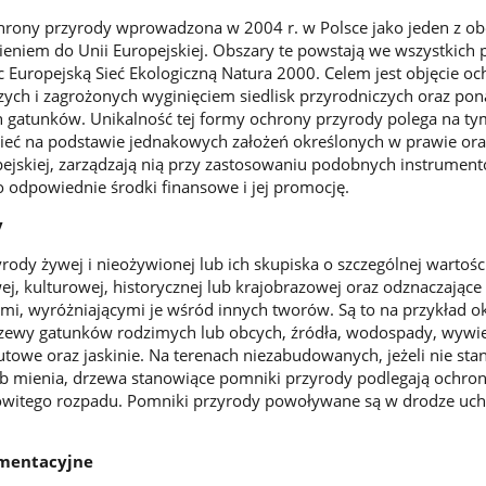
hrony przyrody wprowadzona w 2004 r. w Polsce jako jeden z 
ieniem do Unii Europejskiej. Obszary te powstają we wszystkich
 Europejską Sieć Ekologiczną Natura 2000. Celem jest objęcie o
zych i zagrożonych wyginięciem siedlisk przyrodniczych oraz pon
h gatunków. Unikalność tej formy ochrony przyrody polega na tym
sieć na podstawie jednakowych założeń określonych w prawie ora
ejskiej, zarządzają nią przy zastosowaniu podobnych instrumen
o odpowiednie środki finansowe i jej promocję.
y
rody żywej i nieożywionej lub ich skupiska o szczególnej wartośc
j, kulturowej, historycznej lub krajobrazowej oraz odznaczające 
i, wyróżniającymi je wśród innych tworów. Są to na przykład o
zewy gatunków rodzimych lub obcych, źródła, wodospady, wywie
rzutowe oraz jaskinie. Na terenach niezabudowanych, jeżeli nie sta
lub mienia, drzewa stanowiące pomniki przyrody podlegają ochron
kowitego rozpadu. Pomniki przyrody powoływane są w drodze uc
mentacyjne