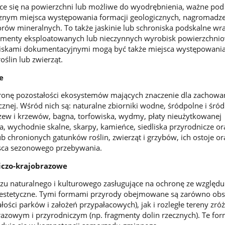
ące się na powierzchni lub możliwe do wyodrębnienia, ważne po
nym miejsca występowania formacji geologicznych, nagromadz
orów mineralnych. To także jaskinie lub schroniska podskalne wra
gmenty eksploatowanych lub nieczynnych wyrobisk powierzchnio
iskami dokumentacyjnymi mogą być także miejsca występowani
ślin lub zwierząt.
e
hronę pozostałości ekosystemów mających znaczenie dla zachowa
znej. Wśród nich są: naturalne zbiorniki wodne, śródpolne i śród
zew i krzewów, bagna, torfowiska, wydmy, płaty nieużytkowanej
za, wychodnie skalne, skarpy, kamieńce, siedliska przyrodnicze or
b chronionych gatunków roślin, zwierząt i grzybów, ich ostoje or
sca sezonowego przebywania.
iczo-krajobrazowe
zu naturalnego i kulturowego zasługujące na ochronę ze względu
estetyczne. Tymi formami przyrody obejmowane są zarówno obs
ałości parków i założeń przypałacowych), jak i rozległe tereny zr
azowym i przyrodniczym (np. fragmenty dolin rzecznych). Te fo