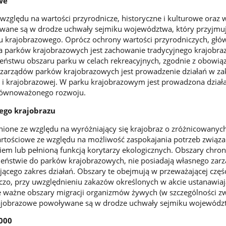
we
względu na wartości przyrodnicze, historyczne i kulturowe oraz 
wane są w drodze uchwały sejmiku województwa, który przyjmu
ku krajobrazowego. Oprócz ochrony wartości przyrodniczych, gł
a parków krajobrazowych jest zachowanie tradycyjnego krajobra
eństwu obszaru parku w celach rekreacyjnych, zgodnie z obowią
 zarządów parków krajobrazowych jest prowadzenie działań w za
j i krajobrazowej. W parku krajobrazowym jest prowadzona dział
zrównoważonego rozwoju.
ego krajobrazu
ione ze względu na wyróżniający się krajobraz o zróżnicowanyc
rtościowe ze względu na możliwość zaspokajania potrzeb związa
iem lub pełnioną funkcją korytarzy ekologicznych. Obszary chro
ieństwie do parków krajobrazowych, nie posiadają własnego zarz
jącego zakres działań. Obszary te obejmują w przeważającej częśc
zo, przy uwzględnieniu zakazów określonych w akcie ustanawia
 ważne obszary migracji organizmów żywych (w szczególności zwi
rajobrazowe powoływane są w drodze uchwały sejmiku wojewódz
000