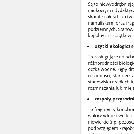
Są to niewyodrębniaj
naukowym i dydaktycz
skamieniałości lub tw
namuliskami oraz fra
podziemnych. Stanow
kopalnych szczątków ro
użytki ekologiczn
To zasługujące na oc
różnorodności biologic
oczka wodne, kępy dr
roślinności, starorzec
stanowiska rzadkich lu
rozmnażania lub miej
zespoły przyrodn
To fragmenty krajobra
walory widokowe lub 
niewielkie (np. pozost
pod względem krajobr