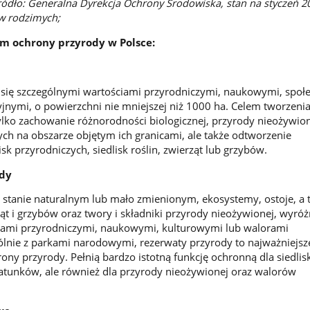
ródło: Generalna Dyrekcja Ochrony Środowiska, stan na styczeń 20
w rodzimych;
m ochrony przyrody w Polsce:
 się szczególnymi wartościami przyrodniczymi, naukowymi, społ
jnymi, o powierzchni nie mniejszej niż 1000 ha. Celem tworzeni
ylko zachowanie różnorodności biologicznej, przyrody nieożywion
h na obszarze objętym ich granicami, ale także odtworzenie
isk przyrodniczych, siedlisk roślin, zwierząt lub grzybów.
ody
stanie naturalnym lub mało zmienionym, ekosystemy, ostoje, a 
rząt i grzybów oraz twory i składniki przyrody nieożywionej, wyróż
iami przyrodniczymi, naukowymi, kulturowymi lub walorami
lnie z parkami narodowymi, rezerwaty przyrody to najważniejsz
ny przyrody. Pełnią bardzo istotną funkcję ochronną dla siedlis
atunków, ale również dla przyrody nieożywionej oraz walorów