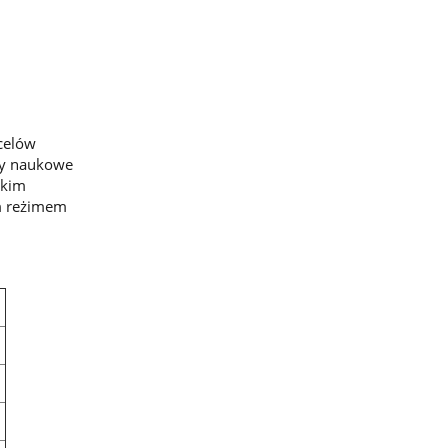
celów
wy naukowe
skim
ym reżimem