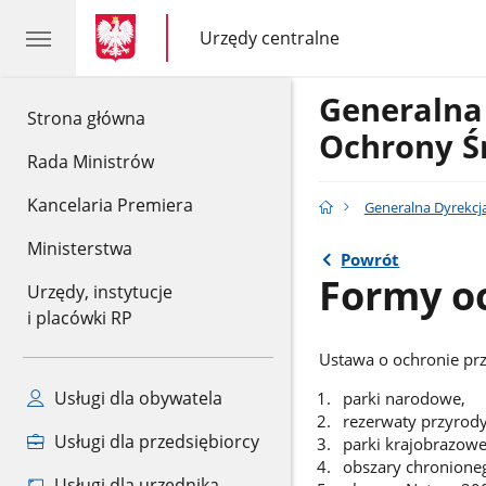
gov.pl
gov.pl
Urzędy centralne
gov.pl
Urzędy
centralne
Generalna
gov.pl
Strona główna
Ochrony Ś
Rada Ministrów
Kancelaria Premiera
Generalna Dyrekcj
Ministerstwa
Powrót
Formy o
Urzędy, instytucje
i placówki RP
Ustawa o ochronie pr
Usługi dla obywatela
parki narodowe,
rezerwaty przyrody
Usługi dla przedsiębiorcy
parki krajobrazowe
obszary chronioneg
Usługi dla urzędnika