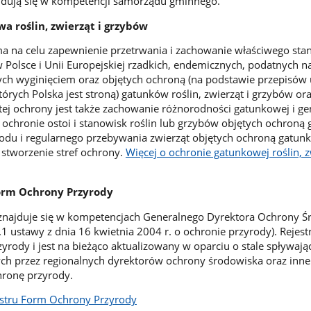
jdują się w kompetencji samorządu gminnego.
a roślin, zwierząt i grzybów
 na celu zapewnienie przetrwania i zachowanie właściwego sta
 Polsce i Unii Europejskiej rzadkich, endemicznych, podatnych n
nych wyginięciem oraz objętych ochroną (na podstawie przepisó
rych Polska jest stroną) gatunków roślin, zwierząt i grzybów ora
m tej ochrony jest także zachowanie różnorodności gatunkowej i ge
 ochronie ostoi i stanowisk roślin lub grzybów objętych ochroną
zrodu i regularnego przebywania zwierząt objętych ochroną gatu
 stworzenie stref ochrony.
Więcej o ochronie gatunkowej roślin, z
Form Ochrony Przyrody
 znajduje się w kompetencjach Generalnego Dyrektora Ochrony 
t.1 ustawy z dnia 16 kwietnia 2004 r. o ochronie przyrody). Rejest
yrody i jest na bieżąco aktualizowany w oparciu o stale spływają
ch przez regionalnych dyrektorów ochrony środowiska oraz inne
hronę przyrody.
estru Form Ochrony Przyrody