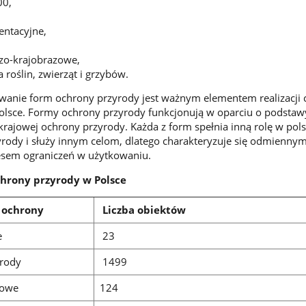
00,
ntacyjne,
zo-krajobrazowe,
roślin, zwierząt i grzybów.
wanie form ochrony przyrody jest ważnym elementem realizacji 
olsce. Formy ochrony przyrody funkcjonują w oparciu o podsta
 krajowej ochrony przyrody. Każda z form spełnia inną rolę w pol
yrody i służy innym celom, dlatego charakteryzuje się odmienn
sem ograniczeń w użytkowaniu.
hrony przyrody w Polsce
 ochrony
Liczba obiektów
e
23
yrody
1499
zowe
124