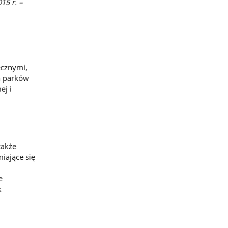
15 r. –
ecznymi,
a parków
ej i
także
niające się
e
k