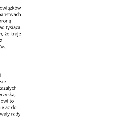
obowiązków
 państwach
chroną
ad tysiąca
, że kraje
z
tów,
i
się
kazałych
rzyska,
nowi to
ie aż do
hwały rady