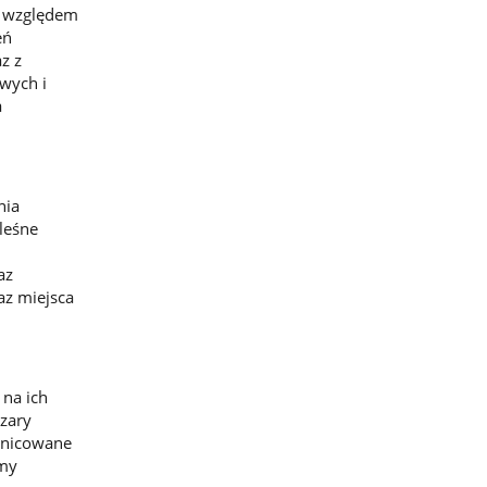
d względem
eń
z z
wych i
a
nia
leśne
az
az miejsca
 na ich
zary
óżnicowane
rmy