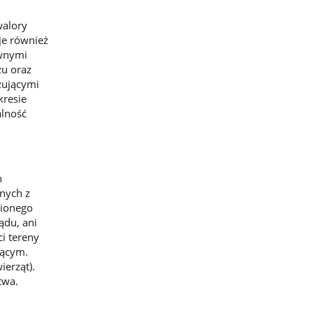
walory
je również
ównymi
zu oraz
zującymi
kresie
alność
h
nych z
nionego
ądu, ani
i tereny
jącym.
erząt).
twa.