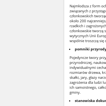
Najmłodsza z form oc
związanych z przystąp
członkowskich tworząc
około 200 najcenniejs
rzadkich i zagrożonyc
członkowskie tworzą 
wytycznych Unii Europ
wspólnie troszczą się 
pomniki przyrod
Pojedyncze twory przy
przyrodniczej, naukowe
indywidualnymi cecham
rozmiarów drzewa, kr
skałki, jary, głazy na
zagrożenia dla ludzi 
ich samoistnego, cał
gminy.
stanowiska doku