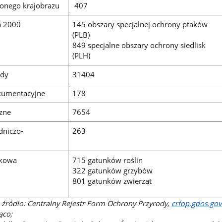
onego krajobrazu
407
a 2000
145 obszary specjalnej ochrony ptaków
(PLB)
849 specjalne obszary ochrony siedlisk
(PLH)
ody
31404
kumentacyjne
178
czne
7654
dniczo-
263
nkowa
715 gatunków roślin
322 gatunków grzybów
801 gatunków zwierząt
 ź
ródło:
Centralny Rejestr Form Ochrony Przyrody,
crfop.gdos.gov
ąco;