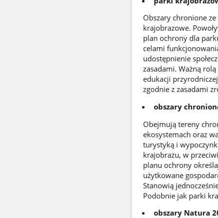
parki krajobrazo
Obszary chronione ze 
krajobrazowe. Powoły
plan ochrony dla par
celami funkcjonowani
udostępnienie społecz
zasadami. Ważną rolą
edukacji przyrodnicze
zgodnie z zasadami 
obszary chronion
Obejmują tereny chron
ekosystemach oraz wa
turystyką i wypoczynk
krajobrazu, w przeciw
planu ochrony określa
użytkowane gospodarc
Stanowią jednocześnie
Podobnie jak parki k
obszary Natura 2