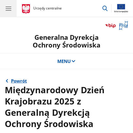
przejdź
gov.pl
Urzędy centralne
gov.pl
Urzędy
do
centralne
wyszukiwar
Otwór
okno
Generalna Dyrekcja
z
tłuma
Ochrony Środowiska
języka
migow
MENU
Powrót
Międzynarodowy Dzień
Krajobrazu 2025 z
Generalną Dyrekcją
Ochrony Środowiska