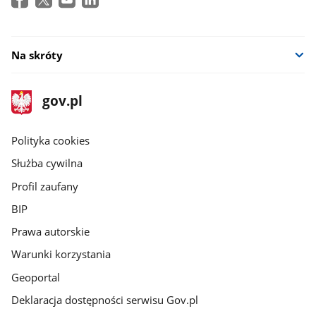
Na skróty
stopka
Strona
gov.pl
gov.pl
główna
gov.pl
Polityka cookies
Służba cywilna
Profil zaufany
BIP
Prawa autorskie
Warunki korzystania
Geoportal
Deklaracja dostępności serwisu Gov.pl