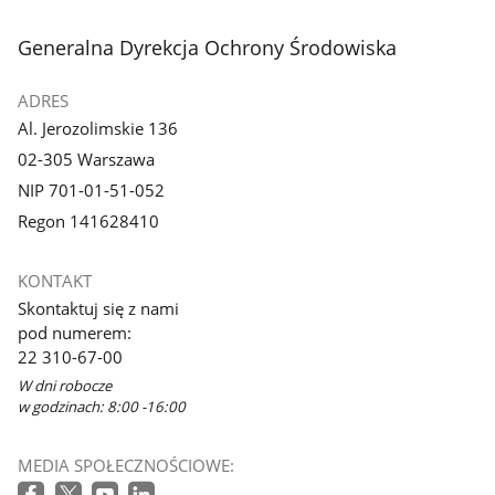
stopka
Generalna Dyrekcja Ochrony Środowiska
ADRES
Al. Jerozolimskie 136
02-305 Warszawa
NIP 701-01-51-052
Regon 141628410
KONTAKT
Skontaktuj się z nami
pod numerem:
22 310-67-00
W dni robocze
w godzinach: 8:00 -16:00
MEDIA SPOŁECZNOŚCIOWE: