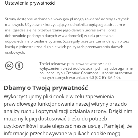
Ustawienia prywatności
Strony dostępne w domenie www.gov.pl mogą zawierać adresy skrzynek
mailowych. Użytkownik korzystający z odnośnika będącego adresem e-
mail zgadza się na przetwarzanie jego danych (adres e-mail oraz
dobrowolnie podanych danych w wiadomości) w celu przesłania
odpowiedzi na przesłane pytania. Szczegóły przetwarzania danych przez
każdą z jednostek znajdują się w ich politykach przetwarzania danych
osobowych.
Treści tekstowe publikowane w serwisie (z
wyłączeniem treści audiowizualnych), są udostępniane
na licencji typu Creative Commons: uznanie autorstwa
- na tych samych warunkach 4.0 (CC BY-SA 4.0).
Materiały audiowizualne, w tym zdjęcia, materiały
Dbamy o Twoją prywatność
audio i wideo, są udostępniane na licencji typu
Creative Commons: uznanie autorstwa użycie
Wykorzystujemy pliki cookie w celu zapewnienia
niekomercyjne - bez utworów zależnych 4.0 (CC BY-
NC-ND 4.0), o ile nie jest to stwierdzone inaczej.
prawidłowego funkcjonowania naszej witryny oraz do
analizy ruchu i optymalizacji działania strony. Dzięki nim
możemy lepiej dostosować treści do potrzeb
użytkowników i stale ulepszać nasze usługi. Pamiętaj, że
informacje przechowywane w plikach cookie mogą