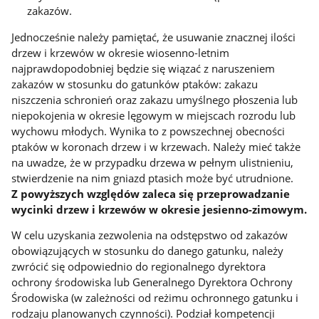
zakazów.
Jednocześnie należy pamiętać, że usuwanie znacznej ilości
drzew i krzewów w okresie wiosenno-letnim
najprawdopodobniej będzie się wiązać z naruszeniem
zakazów w stosunku do gatunków ptaków: zakazu
niszczenia schronień oraz zakazu umyślnego płoszenia lub
niepokojenia w okresie lęgowym w miejscach rozrodu lub
wychowu młodych. Wynika to z powszechnej obecności
ptaków w koronach drzew i w krzewach. Należy mieć także
na uwadze, że w przypadku drzewa w pełnym ulistnieniu,
stwierdzenie na nim gniazd ptasich może być utrudnione.
Z powyższych względów zaleca się przeprowadzanie
wycinki drzew i krzewów w okresie jesienno-zimowym.
W celu uzyskania zezwolenia na odstępstwo od zakazów
obowiązujących w stosunku do danego gatunku, należy
zwrócić się odpowiednio do regionalnego dyrektora
ochrony środowiska lub Generalnego Dyrektora Ochrony
Środowiska (w zależności od reżimu ochronnego gatunku i
rodzaju planowanych czynności). Podział kompetencji