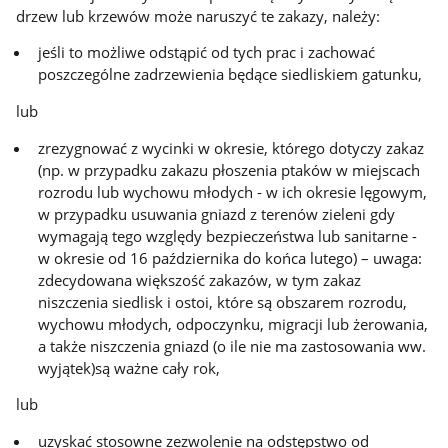
drzew lub krzewów może naruszyć te zakazy, należy:
jeśli to możliwe odstąpić od tych prac i zachować
poszczególne zadrzewienia będące siedliskiem gatunku,
lub
zrezygnować z wycinki w okresie, którego dotyczy zakaz
(np. w przypadku zakazu płoszenia ptaków w miejscach
rozrodu lub wychowu młodych - w ich okresie lęgowym,
w przypadku usuwania gniazd z terenów zieleni gdy
wymagają tego względy bezpieczeństwa lub sanitarne -
w okresie od 16 października do końca lutego) – uwaga:
zdecydowana większość zakazów, w tym zakaz
niszczenia siedlisk i ostoi, które są obszarem rozrodu,
wychowu młodych, odpoczynku, migracji lub żerowania,
a także niszczenia gniazd (o ile nie ma zastosowania ww.
wyjątek)są ważne cały rok,
lub
uzyskać stosowne zezwolenie na odstępstwo od