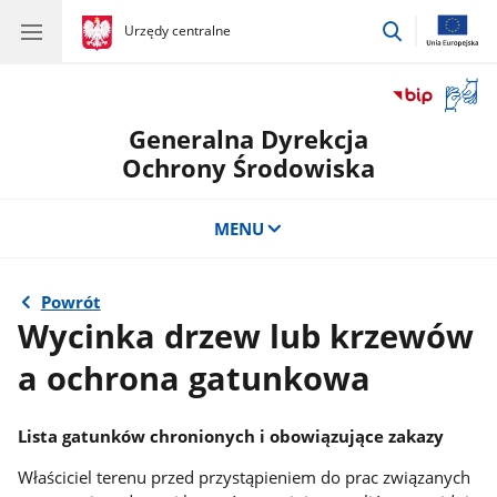
przejdź
gov.pl
Urzędy centralne
gov.pl
Urzędy
do
centralne
wyszukiwar
Otwór
okno
Generalna Dyrekcja
z
tłuma
Ochrony Środowiska
języka
migow
MENU
Powrót
Wycinka drzew lub krzewów
a ochrona gatunkowa
Lista gatunków chronionych i obowiązujące zakazy
Właściciel terenu przed przystąpieniem do prac związanych