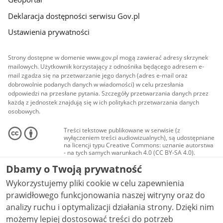
Deklaracja dostępności serwisu Gov.pl
Ustawienia prywatności
Strony dostępne w domenie www.gov.pl mogą zawierać adresy skrzynek
mailowych. Użytkownik korzystający z odnośnika będącego adresem e-
mail zgadza się na przetwarzanie jego danych (adres e-mail oraz
dobrowolnie podanych danych w wiadomości) w celu przesłania
odpowiedzi na przesłane pytania. Szczegóły przetwarzania danych przez
każdą z jednostek znajdują się w ich politykach przetwarzania danych
osobowych.
Treści tekstowe publikowane w serwisie (z
wyłączeniem treści audiowizualnych), są udostępniane
na licencji typu Creative Commons: uznanie autorstwa
- na tych samych warunkach 4.0 (CC BY-SA 4.0).
Materiały audiowizualne, w tym zdjęcia, materiały
Dbamy o Twoją prywatność
audio i wideo, są udostępniane na licencji typu
Creative Commons: uznanie autorstwa użycie
Wykorzystujemy pliki cookie w celu zapewnienia
niekomercyjne - bez utworów zależnych 4.0 (CC BY-
NC-ND 4.0), o ile nie jest to stwierdzone inaczej.
prawidłowego funkcjonowania naszej witryny oraz do
analizy ruchu i optymalizacji działania strony. Dzięki nim
możemy lepiej dostosować treści do potrzeb