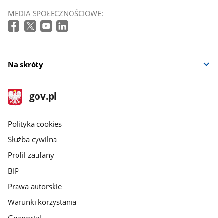
MEDIA SPOŁECZNOŚCIOWE:
Na skróty
stopka
Strona
gov.pl
gov.pl
główna
gov.pl
Polityka cookies
Służba cywilna
Profil zaufany
BIP
Prawa autorskie
Warunki korzystania
Geoportal