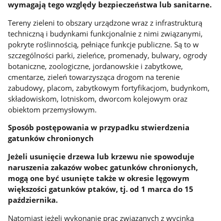
wymagają tego względy bezpieczeństwa lub sanitarne.
Tereny zieleni to obszary urządzone wraz z infrastrukturą
techniczną i budynkami funkcjonalnie z nimi związanymi,
pokryte roślinnością, pełniące funkcje publiczne. Są to w
szczególności parki, zieleńce, promenady, bulwary, ogrody
botaniczne, zoologiczne, jordanowskie i zabytkowe,
cmentarze, zieleń towarzysząca drogom na terenie
zabudowy, placom, zabytkowym fortyfikacjom, budynkom,
składowiskom, lotniskom, dworcom kolejowym oraz
obiektom przemysłowym.
Sposób postępowania w przypadku stwierdzenia
gatunków chronionych
Jeżeli usunięcie drzewa lub krzewu nie spowoduje
naruszenia zakazów wobec gatunków chronionych,
mogą one być usunięte także w okresie lęgowym
większości gatunków ptaków, tj. od 1 marca do 15
października.
Natomiast jeżeli wykonanie prac związanych z wycinką