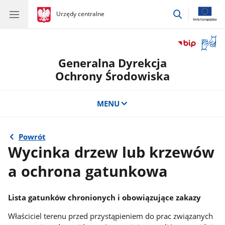
przejdź
gov.pl
Urzędy centralne
gov.pl
Urzędy
do
centralne
wyszukiwar
Otwór
okno
Generalna Dyrekcja
z
tłuma
Ochrony Środowiska
języka
migow
MENU
Powrót
Wycinka drzew lub krzewów
a ochrona gatunkowa
Lista gatunków chronionych i obowiązujące zakazy
Właściciel terenu przed przystąpieniem do prac związanych