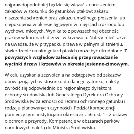
najprawdopodobniej będzie się wiązać z naruszeniem
zakazów w stosunku do gatunków ptaków: zakazu
niszczenia schronień oraz zakazu umyślnego płoszenia lub
niepokojenia w okresie lęgowym w miejscach rozrodu lub
wychowu młodych. Wynika to z powszechnej obecności
ptaków w koronach drzew i w krzewach. Należy mieć także
na uwadze, że w przypadku drzewa w pełnym ulistnieniu,
stwierdzenie na nim gniazd ptasich może być utrudnione.
Z
powyższych względów zaleca się przeprowadzanie
wycinki drzew i krzewów w okresie jesienno-zimowym.
W celu uzyskania zezwolenia na odstępstwo od zakazów
obowiązujących w stosunku do danego gatunku, należy
zwrócić się odpowiednio do regionalnego dyrektora
ochrony środowiska lub Generalnego Dyrektora Ochrony
Środowiska (w zależności od reżimu ochronnego gatunku i
rodzaju planowanych czynności). Podział kompetencji
pomiędzy tymi instytucjami określa art. 56 ust. 1 i 2 ustawy
o ochronie przyrody. Kompetencje w obszarach parków
narodowych należą do Ministra Środowiska.