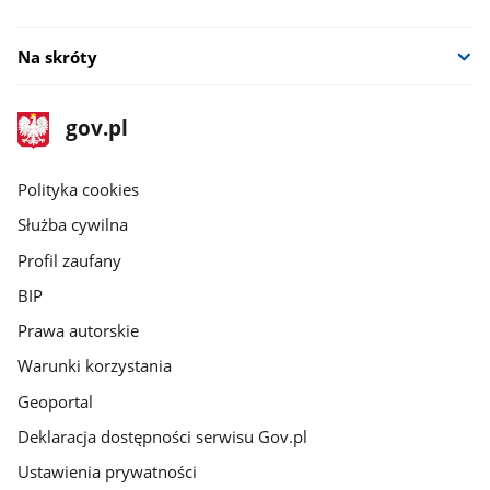
Na skróty
stopka
Strona
gov.pl
gov.pl
główna
gov.pl
Polityka cookies
Służba cywilna
Profil zaufany
BIP
Prawa autorskie
Warunki korzystania
Geoportal
Deklaracja dostępności serwisu Gov.pl
Ustawienia prywatności