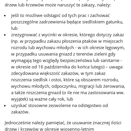
drzew lub krzewów może naruszyć te zakazy, należy:
jeśli to możliwe odstąpić od tych prac i zachować
poszczególne zadrzewienia będące siedliskiem gatunku,
lub
zrezygnować z wycinki w okresie, którego dotyczy zakaz
(np. w przypadku zakazu płoszenia ptaków w miejscach
rozrodu lub wychowu młodych - w ich okresie lęgowym,
w przypadku usuwania gniazd z terenów zieleni gdy
wymagają tego względy bezpieczeństwa lub sanitarne -
w okresie od 16 października do końca lutego) – uwaga:
zdecydowana większość zakazów, w tym zakaz
niszczenia siedlisk i ostoi, które są obszarem rozrodu,
wychowu młodych, odpoczynku, migracji lub żerowania,
a także niszczenia gniazd (o ile nie ma zastosowania ww.
wyjątek) są ważne cały rok, lub
uzyskać stosowne zezwolenie na odstępstwo od
zakazów.
Jednocześnie należy pamiętać, że usuwanie znacznej ilości
drzew i krzewów w okresie wiosenno-letnim