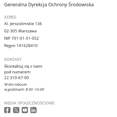
stopka
Generalna Dyrekcja Ochrony Środowiska
ADRES
Al. Jerozolimskie 136
02-305 Warszawa
NIP 701-01-51-052
Regon 141628410
KONTAKT
Skontaktuj się z nami
pod numerem:
22 310-67-00
W dni robocze
w godzinach: 8:00 -16:00
MEDIA SPOŁECZNOŚCIOWE: