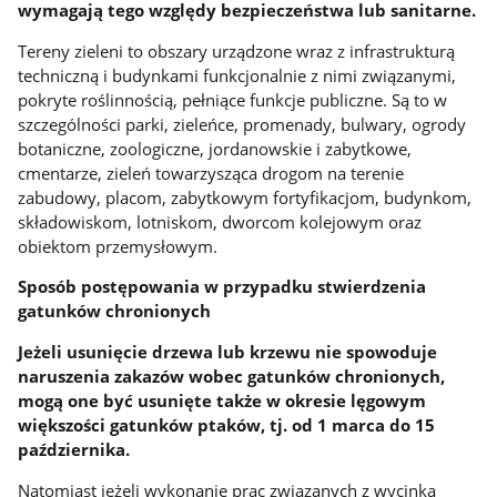
wymagają tego względy bezpieczeństwa lub sanitarne.
Tereny zieleni to obszary urządzone wraz z infrastrukturą
techniczną i budynkami funkcjonalnie z nimi związanymi,
pokryte roślinnością, pełniące funkcje publiczne. Są to w
szczególności parki, zieleńce, promenady, bulwary, ogrody
botaniczne, zoologiczne, jordanowskie i zabytkowe,
cmentarze, zieleń towarzysząca drogom na terenie
zabudowy, placom, zabytkowym fortyfikacjom, budynkom,
składowiskom, lotniskom, dworcom kolejowym oraz
obiektom przemysłowym.
Sposób postępowania w przypadku stwierdzenia
gatunków chronionych
Jeżeli usunięcie drzewa lub krzewu nie spowoduje
naruszenia zakazów wobec gatunków chronionych,
mogą one być usunięte także w okresie lęgowym
większości gatunków ptaków, tj. od 1 marca do 15
października.
Natomiast jeżeli wykonanie prac związanych z wycinką