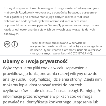
Strony dostępne w domenie www.gov.pl mogą zawierać adresy skrzynek
mailowych. Użytkownik korzystający z odnośnika będącego adresem e-
mail zgadza się na przetwarzanie jego danych (adres e-mail oraz
dobrowolnie podanych danych w wiadomości) w celu przesłania
odpowiedzi na przesłane pytania. Szczegóły przetwarzania danych przez
każdą z jednostek znajdują się w ich politykach przetwarzania danych
osobowych.
Treści tekstowe publikowane w serwisie (z
wyłączeniem treści audiowizualnych), są udostępniane
na licencji typu Creative Commons: uznanie autorstwa
- na tych samych warunkach 4.0 (CC BY-SA 4.0).
Materiały audiowizualne, w tym zdjęcia, materiały
Dbamy o Twoją prywatność
audio i wideo, są udostępniane na licencji typu
Creative Commons: uznanie autorstwa użycie
Wykorzystujemy pliki cookie w celu zapewnienia
niekomercyjne - bez utworów zależnych 4.0 (CC BY-
NC-ND 4.0), o ile nie jest to stwierdzone inaczej.
prawidłowego funkcjonowania naszej witryny oraz do
analizy ruchu i optymalizacji działania strony. Dzięki nim
możemy lepiej dostosować treści do potrzeb
użytkowników i stale ulepszać nasze usługi. Pamiętaj, że
informacje przechowywane w plikach cookie mogą
pozwalać na identyfikację konkretnego urządzenia lub