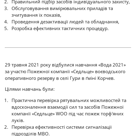
Правильний підбір засобів індивідуального захисту,
Обслуговування вимірювальних приладів та
зчитування їх показів,
Проведення дезактивації людей та обладнання,
Розробка ефективних тактичних процедур.
29 травня 2021 року відбулися навчання «Вода 2021»
за участю Пожежної компанії «Седльце» воєводського
оперативного резерву в селі Гури в ґміні Корчев.
Цілями навчань були:
Практична перевірка рятувальних можливостей та
вдосконалення взаємодії сил та засобів Пожежної
компанії «Седльце» WOO під час пожеж торф'яних
луків.
Перевірка ефективності системи сигналізації
підрозділів MBO.