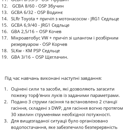
GCBA 8/60 - OSP Збучин
GCBA 6/32 - OSP Водинє
SLRr Toyota + причіп з мотонасосом - JRG1 Седльце
GCBA 6,9/40 - JRG1 Седльце
GBA 2,5/16 – OSP Кочев
Мікроавтобус VW + причіп зі шлангом і розбірним
резервуаром - OSP Корчев
SLKw - KM PSP Седльце
GBA 3/16 – OSP Щеглачин.
Під час навчань виконані наступні завдання:
Оцінені сили та засоби, які дозволяють загасити
пожежу торф'яних луків із заданими параметрами.
Подано 3 струми гасіння та встановлено 2 станції
гасіння, складені з DWP, для гасіння вогню протягом
30 хвилин струменями необхідної потужності.
Для вищезгаданої ситуації було організовано
водопостачання, яке забезпечило безперервність