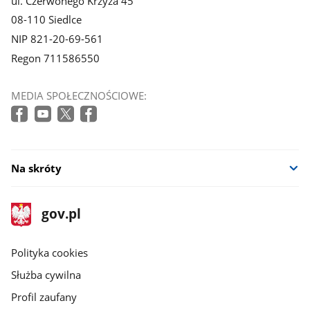
ul. Czerwonego Krzyża 45
08-110 Siedlce
NIP 821-20-69-561
Regon 711586550
MEDIA SPOŁECZNOŚCIOWE:
Na skróty
stopka
Strona
gov.pl
gov.pl
główna
gov.pl
Polityka cookies
Służba cywilna
Profil zaufany