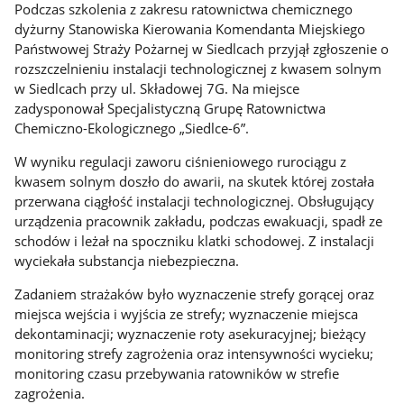
Podczas szkolenia z zakresu ratownictwa chemicznego
dyżurny Stanowiska Kierowania Komendanta Miejskiego
Państwowej Straży Pożarnej w Siedlcach przyjął zgłoszenie o
rozszczelnieniu instalacji technologicznej z kwasem solnym
w Siedlcach przy ul. Składowej 7G. Na miejsce
zadysponował Specjalistyczną Grupę Ratownictwa
Chemiczno-Ekologicznego „Siedlce-6”.
W wyniku regulacji zaworu ciśnieniowego rurociągu z
kwasem solnym doszło do awarii, na skutek której została
przerwana ciągłość instalacji technologicznej. Obsługujący
urządzenia pracownik zakładu, podczas ewakuacji, spadł ze
schodów i leżał na spoczniku klatki schodowej. Z instalacji
wyciekała substancja niebezpieczna.
Zadaniem strażaków było wyznaczenie strefy gorącej oraz
miejsca wejścia i wyjścia ze strefy; wyznaczenie miejsca
dekontaminacji; wyznaczenie roty asekuracyjnej; bieżący
monitoring strefy zagrożenia oraz intensywności wycieku;
monitoring czasu przebywania ratowników w strefie
zagrożenia.