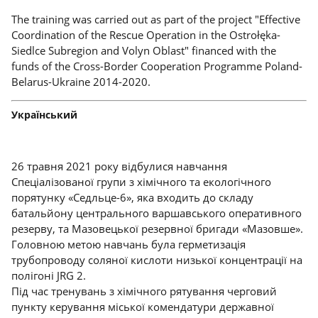
The training was carried out as part of the project "Effective
Coordination of the Rescue Operation in the Ostrołęka-
Siedlce Subregion and Volyn Oblast" financed with the
funds of the Cross-Border Cooperation Programme Poland-
Belarus-Ukraine 2014-2020.
Український
26 травня 2021 року відбулися навчання
Спеціалізованої групи з хімічного та екологічного
порятунку «Седльце-6», яка входить до складу
батальйону центрального варшавського оперативного
резерву, та Мазовецької резервної бригади «Мазовше».
Головною метою навчань була герметизація
трубопроводу соляної кислоти низької концентрації на
полігоні JRG 2.
Під час тренувань з хімічного рятування черговий
пункту керування міської комендатури державної