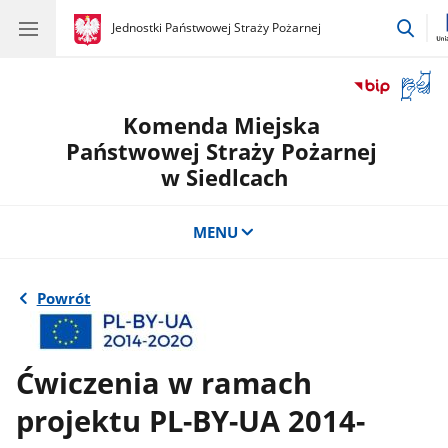
prze
gov.pl
Jednostki Państwowej Straży Pożarnej
gov.pl
Jednostki
do
Państwowej
wysz
Straży
Otwór
Pożarnej
okno
Komenda Miejska
z
tłuma
Państwowej Straży Pożarnej
języka
w Siedlcach
migow
MENU
Powrót
Ćwiczenia w ramach
projektu PL-BY-UA 2014-