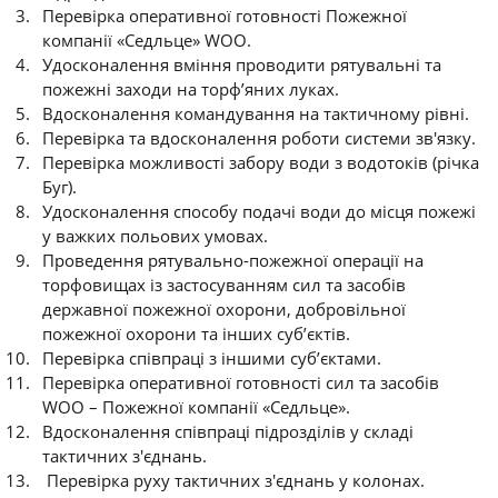
Перевірка оперативної готовності Пожежної
компанії «Седльце» WOO.
Удосконалення вміння проводити рятувальні та
пожежні заходи на торф’яних луках.
Вдосконалення командування на тактичному рівні.
Перевірка та вдосконалення роботи системи зв'язку.
Перевірка можливості забору води з водотоків (річка
Буг).
Удосконалення способу подачі води до місця пожежі
у важких польових умовах.
Проведення рятувально-пожежної операції на
торфовищах із застосуванням сил та засобів
державної пожежної охорони, добровільної
пожежної охорони та інших суб’єктів.
Перевірка співпраці з іншими суб’єктами.
Перевірка оперативної готовності сил та засобів
WOO – Пожежної компанії «Седльце».
Вдосконалення співпраці підрозділів у складі
тактичних з'єднань.
Перевірка руху тактичних з'єднань у колонах.