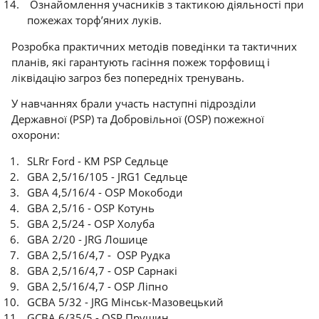
Ознайомлення учасників з тактикою діяльності при
пожежах торф’яних луків.
Розробка практичних методів поведінки та тактичних
планів, які гарантують гасіння пожеж торфовищ і
ліквідацію загроз без попередніх тренувань.
У навчаннях брали участь наступні підрозділи
Державної (PSP) та Добровільної (OSP) пожежної
охорони:
SLRr Ford - KM PSP Седльце
GBA 2,5/16/105 - JRG1 Седльце
GBA 4,5/16/4 - OSP Мокободи
GBA 2,5/16 - OSP Котунь
GBA 2,5/24 - OSP Холуба
GBA 2/20 - JRG Лошице
GBA 2,5/16/4,7 - OSP Рудка
GBA 2,5/16/4,7 - OSP Сарнакі
GBA 2,5/16/4,7 - OSP Ліпно
GCBA 5/32 - JRG Мінськ-Мазовецький
GCBA 6/35/5 - OSP Прушин