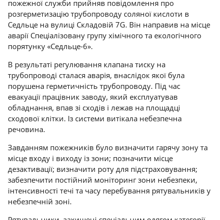
пожежної служби прийняв повідомлення про
розгерметизацію трубопроводу соляної кислоти в
Седльце на вулиці Складовій 7G. Він направив на місце
аварії Спеціалізовану групу хімічного та екологічного
порятунку «Седльце-6».
В результаті регулювання клапана тиску на
трубопроводі сталася аварія, внаслідок якої була
порушена герметичність трубопроводу. Під час
евакуації працівник заводу, який експлуатував
обладнання, впав зі сходів і лежав на площадці
сходової клітки. Із системи витікала небезпечна
речовина.
Завданням пожежників було визначити гарячу зону та
місце входу і виходу із зони; позначити місце
дезактивації; визначити роту для підстраховування;
забезпечити постійний моніторинг зони небезпеки,
інтенсивності течі та часу перебування рятувальників у
небезпечній зоні.
Рятувальники, захищені спеціальним одягом категорії