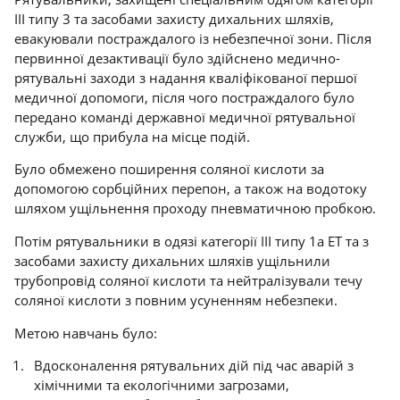
III типу 3 та засобами захисту дихальних шляхів,
евакуювали постраждалого із небезпечної зони. Після
первинної дезактивації було здійснено медично-
рятувальні заходи з надання кваліфікованої першої
медичної допомоги, після чого постраждалого було
передано команді державної медичної рятувальної
служби, що прибула на місце подій.
Було обмежено поширення соляної кислоти за
допомогою сорбційних перепон, а також на водотоку
шляхом ущільнення проходу пневматичною пробкою.
Потім рятувальники в одязі категорії III типу 1a ET та з
засобами захисту дихальних шляхів ущільнили
трубопровід соляної кислоти та нейтралізували течу
соляної кислоти з повним усуненням небезпеки.
Метою навчань було:
Вдосконалення рятувальних дій під час аварій з
хімічними та екологічними загрозами,