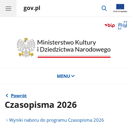
gov.pl
przejdź
do
wyszukiwar
Otwór
okno
z
tłuma
języka
migow
MENU
Powrót
Czasopisma 2026
Wyniki naboru do programu Czasopisma 2026