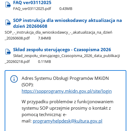
FAQ ver03112025
FAQ​_ver03112025.pdf
0.43MB
SOP instrukcja dla wnioskodawcy aktualizacja na
dzień 20260608
SOP​_-​_instrukcja​_dla​_wnioskodawcy​_-​_akatualizacja​_na​_dzień​
_20260608.pdf
7.84MB
Skład zespołu sterującego - Czasopisma 2026
Skład​_zespołu​_sterującego​_Czasopisma​_2026​_data​_publikacji​
_20260218.pdf
0.11MB
Adres Systemu Obsługi Programów MKiDN
(SOP):
https://sopprogramy.mkidn.gov.pl/site/login
W przypadku problemów z funkcjonowaniem
systemu SOP uprzejmie prosimy o kontakt z
pomocą techniczną: e-
mail:
programyhelpdesk@kultura.gov.pl