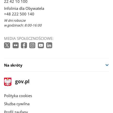
22 42 10 100
Infolinia dla Obywatela
+48 222 500 140
W dni robocze
w godzinach: 8:00-16:00
MEDIA SPOŁECZNOŚCIOWE:
Na skróty
stopka
Strona
gov.pl
gov.pl
główna
gov.pl
Polityka cookies
Służba cywilna
Profil zaufany