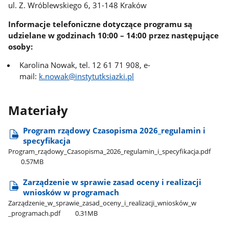
ul. Z. Wróblewskiego 6, 31-148 Kraków
Informacje telefoniczne dotyczące programu są
udzielane w godzinach 10:00 – 14:00 przez następujące
osoby:
Karolina Nowak, tel. 12 61 71 908, e-
mail:
k.nowak@instytutksiazki.pl
Materiały
Program rządowy Czasopisma 2026​_regulamin i
specyfikacja
Program​_rządowy​_Czasopisma​_2026​_regulamin​_i​_specyfikacja.pdf
0.57MB
Zarządzenie w sprawie zasad oceny i realizacji
wniosków w programach
Zarządzenie​_w​_sprawie​_zasad​_oceny​_i​_realizacji​_wniosków​_w​
_programach.pdf
0.31MB