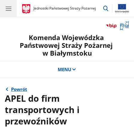
przejdź
gov.pl
Jednostki Państwowej Straży Pożarnej
gov.pl
Jednostki
do
Państwowej
wyszukiwar
Straży
Otwór
Pożarnej
okno
Komenda Wojewódzka
z
tłuma
Państwowej Straży Pożarnej
języka
w Białymstoku
migow
MENU
Powrót
APEL do firm
transportowych i
przewoźników