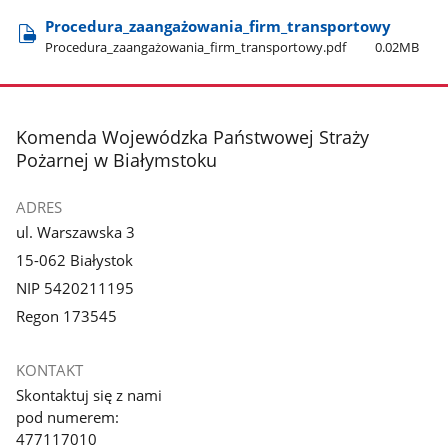
Procedura​_zaangażowania​_firm​_transportowy
Procedura​_zaangażowania​_firm​_transportowy.pdf
0.02MB
stopka
Komenda Wojewódzka Państwowej Straży
Pożarnej w Białymstoku
ADRES
ul. Warszawska 3
15-062 Białystok
NIP 5420211195
Regon 173545
KONTAKT
Skontaktuj się z nami
pod numerem:
477117010