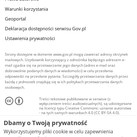
Warunki korzystania
Geoportal
Deklaracja dostępności serwisu Gov.pl
Ustawienia prywatności
Strony dostępne w domenie www.gov.pl mogą zawierać adresy skrzynek
mailowych. Użytkownik korzystający z odnośnika będącego adresem e-
mail zgadza się na przetwarzanie jego danych (adres e-mail oraz
dobrowolnie podanych danych w wiadomości) w celu przesłania
odpowiedzi na przesłane pytania. Szczegóły przetwarzania danych przez
każdą z jednostek znajdują się w ich politykach przetwarzania danych
osobowych.
Treści tekstowe publikowane w serwisie (z
wyłączeniem treści audiowizualnych), są udostępniane
na licencji typu Creative Commons: uznanie autorstwa
- na tych samych warunkach 4.0 (CC BY-SA 4.0).
Materiały audiowizualne, w tym zdjęcia, materiały
Dbamy o Twoją prywatność
audio i wideo, są udostępniane na licencji typu
Creative Commons: uznanie autorstwa użycie
Wykorzystujemy pliki cookie w celu zapewnienia
niekomercyjne - bez utworów zależnych 4.0 (CC BY-
NC-ND 4.0), o ile nie jest to stwierdzone inaczej.