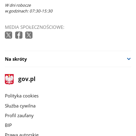
W dni robocze
w godzinach: 07:30-15:30
MEDIA SPOŁECZNOŚCIOWE:
Na skróty
stopka
Strona
gov.pl
gov.pl
główna
gov.pl
Polityka cookies
Służba cywilna
Profil zaufany
BIP
Prawa autorskie