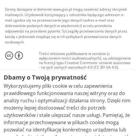
Strony dostępne w domenie www.gov.pl mogą zawierać adresy skrzynek
mailowych. Użytkownik korzystający z odnośnika będącego adresem e-
mail zgadza się na przetwarzanie jego danych (adres e-mail oraz
dobrowolnie podanych danych w wiadomości) w celu przesłania
odpowiedzi na przesłane pytania. Szczegóły przetwarzania danych przez
każdą z jednostek znajdują się w ich politykach przetwarzania danych
osobowych.
Treści tekstowe publikowane w serwisie (z
wyłączeniem treści audiowizualnych), są udostępniane
na licencji typu Creative Commons: uznanie autorstwa
- na tych samych warunkach 4.0 (CC BY-SA 4.0).
Materiały audiowizualne, w tym zdjęcia, materiały
Dbamy o Twoją prywatność
audio i wideo, są udostępniane na licencji typu
Creative Commons: uznanie autorstwa użycie
Wykorzystujemy pliki cookie w celu zapewnienia
niekomercyjne - bez utworów zależnych 4.0 (CC BY-
NC-ND 4.0), o ile nie jest to stwierdzone inaczej.
prawidłowego funkcjonowania naszej witryny oraz do
analizy ruchu i optymalizacji działania strony. Dzięki nim
możemy lepiej dostosować treści do potrzeb
użytkowników i stale ulepszać nasze usługi. Pamiętaj, że
informacje przechowywane w plikach cookie mogą
pozwalać na identyfikację konkretnego urządzenia lub