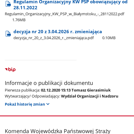
Regulamin Organizacyjny KW PSP obowiązujący od
28.11.2022
Regulamin​_Organizacyjny​_KW​_PSP​_w​_Białymstoku​_-​_28112022.pdf
1.76MB
decyzja nr 20 z 3.04.2026 r. zmieniająca
decyzja​_nr​_20​_z​_3.04.2026​_r.​_zmieniająca.pdf
0.10MB
Informacje o publikacji dokumentu
Pierwsza publikacja:
02.12.2020 15:13 Tomasz Gierasimiuk
Wytwarzający/ Odpowiadający:
Wydział Organizacji i Nadzoru
Pokaż historię zmian
stopka
Komenda Wojewódzka Państwowej Straży