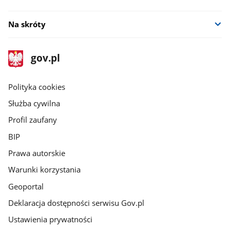
Na skróty
stopka
Strona
gov.pl
gov.pl
główna
gov.pl
Polityka cookies
Służba cywilna
Profil zaufany
BIP
Prawa autorskie
Warunki korzystania
Geoportal
Deklaracja dostępności serwisu Gov.pl
Ustawienia prywatności