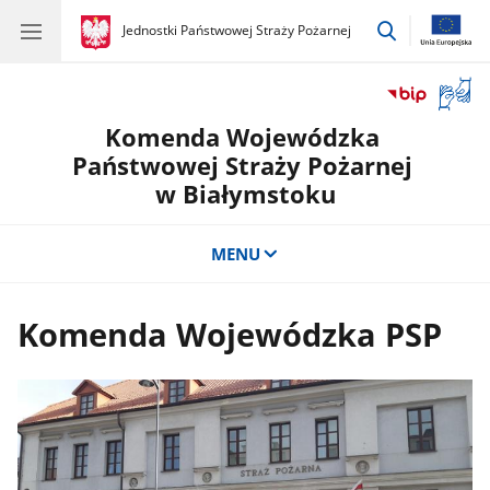
przejdź
gov.pl
Jednostki Państwowej Straży Pożarnej
gov.pl
Jednostki
do
Państwowej
wyszukiwar
Straży
Otwór
Pożarnej
okno
Komenda Wojewódzka
z
tłuma
Państwowej Straży Pożarnej
języka
w Białymstoku
migow
MENU
Komenda Wojewódzka PSP