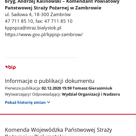
bryg. Andrzej Kalinowski – Komendant Powiatowy
Państwowej Straży Pożarnej w Zambrowie
ul. Sadowa 4, 18-300 Zambrów
47 711 85 10, fax: 47 711 85 10
kppspza@straz.bialystok.pl
https://www.gov.pl/kppsp-zambrow/
Informacje o publikacji dokumentu
Pierwsza publikacja:
02.12.2020 15:59 Tomasz Gierasimiuk
Wytwarzający/ Odpowiadający:
Wydział Organizacji i Nadzoru
Pokaż historię zmian
stopka
Komenda Wojewódzka Państwowej Straży