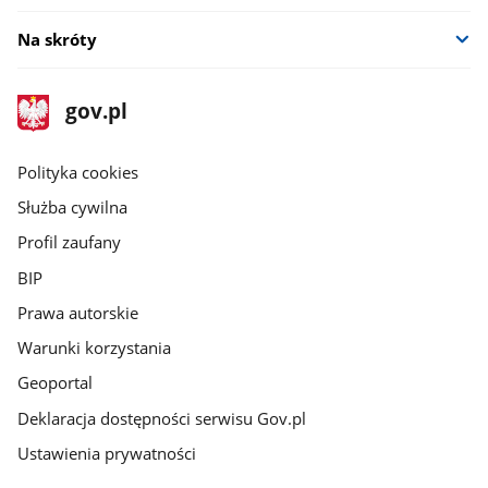
Na skróty
stopka
Strona
gov.pl
gov.pl
główna
gov.pl
Polityka cookies
Służba cywilna
Profil zaufany
BIP
Prawa autorskie
Warunki korzystania
Geoportal
Deklaracja dostępności serwisu Gov.pl
Ustawienia prywatności