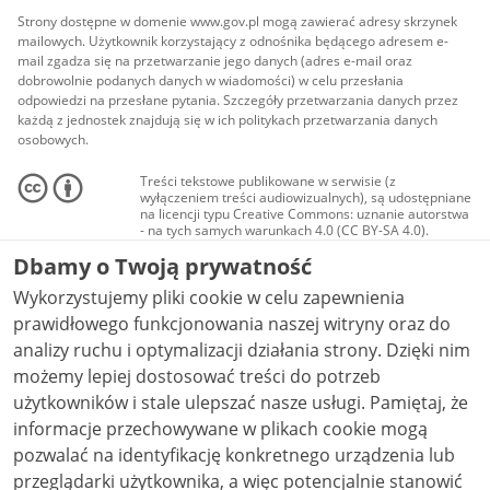
Strony dostępne w domenie www.gov.pl mogą zawierać adresy skrzynek
mailowych. Użytkownik korzystający z odnośnika będącego adresem e-
mail zgadza się na przetwarzanie jego danych (adres e-mail oraz
dobrowolnie podanych danych w wiadomości) w celu przesłania
odpowiedzi na przesłane pytania. Szczegóły przetwarzania danych przez
każdą z jednostek znajdują się w ich politykach przetwarzania danych
osobowych.
Treści tekstowe publikowane w serwisie (z
wyłączeniem treści audiowizualnych), są udostępniane
na licencji typu Creative Commons: uznanie autorstwa
- na tych samych warunkach 4.0 (CC BY-SA 4.0).
Materiały audiowizualne, w tym zdjęcia, materiały
Dbamy o Twoją prywatność
audio i wideo, są udostępniane na licencji typu
Creative Commons: uznanie autorstwa użycie
Wykorzystujemy pliki cookie w celu zapewnienia
niekomercyjne - bez utworów zależnych 4.0 (CC BY-
NC-ND 4.0), o ile nie jest to stwierdzone inaczej.
prawidłowego funkcjonowania naszej witryny oraz do
analizy ruchu i optymalizacji działania strony. Dzięki nim
możemy lepiej dostosować treści do potrzeb
użytkowników i stale ulepszać nasze usługi. Pamiętaj, że
informacje przechowywane w plikach cookie mogą
pozwalać na identyfikację konkretnego urządzenia lub
przeglądarki użytkownika, a więc potencjalnie stanowić