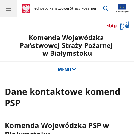
przejdź
gov.pl
Jednostki Państwowej Straży Pożarnej
gov.pl
Jednostki
do
Państwowej
wyszukiwar
Straży
Otwór
Pożarnej
okno
Komenda Wojewódzka
z
tłuma
Państwowej Straży Pożarnej
języka
w Białymstoku
migow
MENU
Dane kontaktowe komend
PSP
Komenda Wojewódzka PSP w