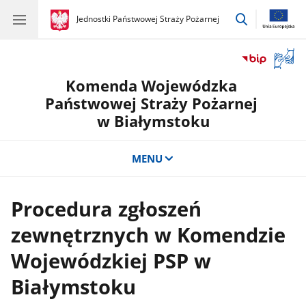
przejdź
gov.pl
Jednostki Państwowej Straży Pożarnej
gov.pl
Jednostki
do
Państwowej
wyszukiwar
Straży
Otwór
Pożarnej
okno
Komenda Wojewódzka
z
tłuma
Państwowej Straży Pożarnej
języka
w Białymstoku
migow
MENU
Procedura zgłoszeń
zewnętrznych w Komendzie
Wojewódzkiej PSP w
Białymstoku