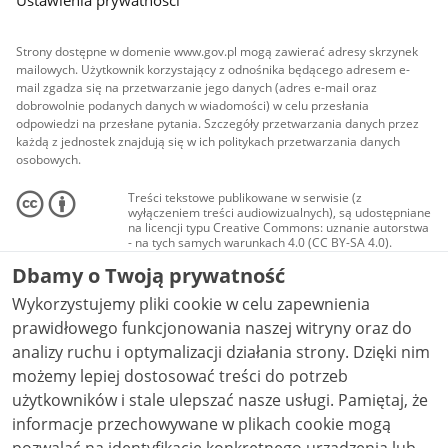
Strony dostępne w domenie www.gov.pl mogą zawierać adresy skrzynek
mailowych. Użytkownik korzystający z odnośnika będącego adresem e-
mail zgadza się na przetwarzanie jego danych (adres e-mail oraz
dobrowolnie podanych danych w wiadomości) w celu przesłania
odpowiedzi na przesłane pytania. Szczegóły przetwarzania danych przez
każdą z jednostek znajdują się w ich politykach przetwarzania danych
osobowych.
Treści tekstowe publikowane w serwisie (z
wyłączeniem treści audiowizualnych), są udostępniane
na licencji typu Creative Commons: uznanie autorstwa
- na tych samych warunkach 4.0 (CC BY-SA 4.0).
Materiały audiowizualne, w tym zdjęcia, materiały
Dbamy o Twoją prywatność
audio i wideo, są udostępniane na licencji typu
Creative Commons: uznanie autorstwa użycie
Wykorzystujemy pliki cookie w celu zapewnienia
niekomercyjne - bez utworów zależnych 4.0 (CC BY-
NC-ND 4.0), o ile nie jest to stwierdzone inaczej.
prawidłowego funkcjonowania naszej witryny oraz do
analizy ruchu i optymalizacji działania strony. Dzięki nim
możemy lepiej dostosować treści do potrzeb
użytkowników i stale ulepszać nasze usługi. Pamiętaj, że
informacje przechowywane w plikach cookie mogą