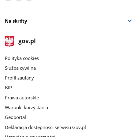
Na skróty
stopka
Strona
gov.pl
gov.pl
główna
gov.pl
Polityka cookies
Służba cywilna
Profil zaufany
BIP
Prawa autorskie
Warunki korzystania
Geoportal
Deklaracja dostępności serwisu Gov.pl
Ustawienia prywatności