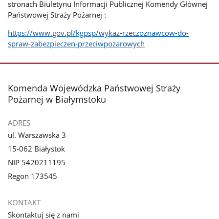
stronach Biuletynu Informacji Publicznej Komendy Głównej
Państwowej Straży Pożarnej :
https://www.gov.pl/kgpsp/wykaz-rzeczoznawcow-do-
spraw-zabezpieczen-przeciwpozarowych
stopka
Komenda Wojewódzka Państwowej Straży
Pożarnej w Białymstoku
ADRES
ul. Warszawska 3
15-062 Białystok
NIP 5420211195
Regon 173545
KONTAKT
Skontaktuj się z nami