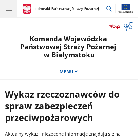
przejdź
gov.pl
Jednostki Państwowej Straży Pożarnej
gov.pl
Jednostki
do
Państwowej
wyszukiwar
Straży
Otwór
Pożarnej
okno
Komenda Wojewódzka
z
tłuma
Państwowej Straży Pożarnej
języka
w Białymstoku
migow
MENU
Wykaz rzeczoznawców do
spraw zabezpieczeń
przeciwpożarowych
Aktualny wykaz i niezbędne informacje znajdują się na