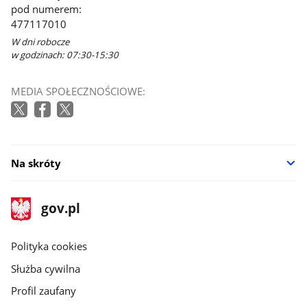
pod numerem:
477117010
W dni robocze
w godzinach: 07:30-15:30
MEDIA SPOŁECZNOŚCIOWE:
Na skróty
stopka
Strona
gov.pl
gov.pl
główna
gov.pl
Polityka cookies
Służba cywilna
Profil zaufany