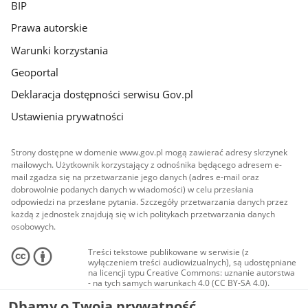
BIP
Prawa autorskie
Warunki korzystania
Geoportal
Deklaracja dostępności serwisu Gov.pl
Ustawienia prywatności
Strony dostępne w domenie www.gov.pl mogą zawierać adresy skrzynek
mailowych. Użytkownik korzystający z odnośnika będącego adresem e-
mail zgadza się na przetwarzanie jego danych (adres e-mail oraz
dobrowolnie podanych danych w wiadomości) w celu przesłania
odpowiedzi na przesłane pytania. Szczegóły przetwarzania danych przez
każdą z jednostek znajdują się w ich politykach przetwarzania danych
osobowych.
Treści tekstowe publikowane w serwisie (z
wyłączeniem treści audiowizualnych), są udostępniane
na licencji typu Creative Commons: uznanie autorstwa
- na tych samych warunkach 4.0 (CC BY-SA 4.0).
Materiały audiowizualne, w tym zdjęcia, materiały
Dbamy o Twoją prywatność
audio i wideo, są udostępniane na licencji typu