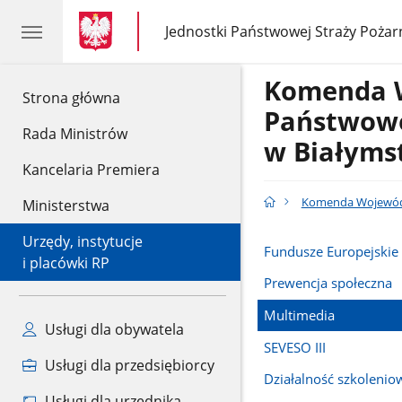
gov.pl
gov.pl
Jednostki Państwowej Straży Pożar
gov.pl
Jednostki
Państwowej
Straży
Komenda 
Pożarnej
gov.pl
Strona główna
Państwowe
Rada Ministrów
w Białyms
Kancelaria Premiera
Komenda Wojewódz
Ministerstwa
Urzędy, instytucje
Fundusze Europejskie
i placówki RP
Prewencja społeczna
Multimedia
Usługi dla obywatela
SEVESO III
Usługi dla przedsiębiorcy
Działalność szkolenio
Usługi dla urzędnika