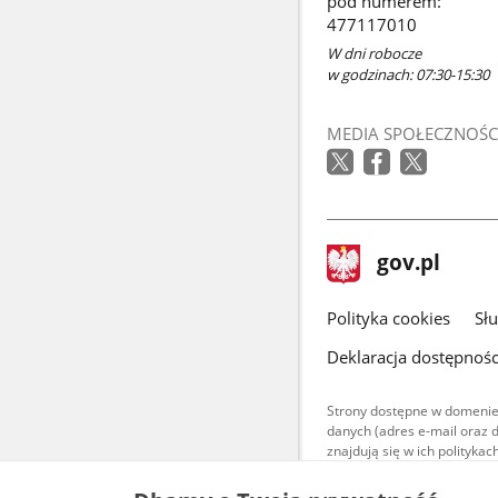
pod numerem:
477117010
W dni robocze
w godzinach: 07:30-15:30
MEDIA SPOŁECZNOŚC
stopka
Strona
gov.pl
gov.pl
główna
gov.pl
Polityka cookies
Sł
Deklaracja dostępnośc
Strony dostępne w domenie
danych (adres e-mail oraz 
znajdują się w ich polityk
Treści teksto