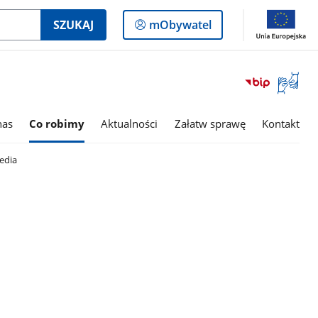
Logowanie
SZUKAJ
mObywatel
do
panelu
Otwórz
okno
z
tłumac
nas
Co robimy
Aktualności
Załatw sprawę
Kontakt
języka
migowe
edia