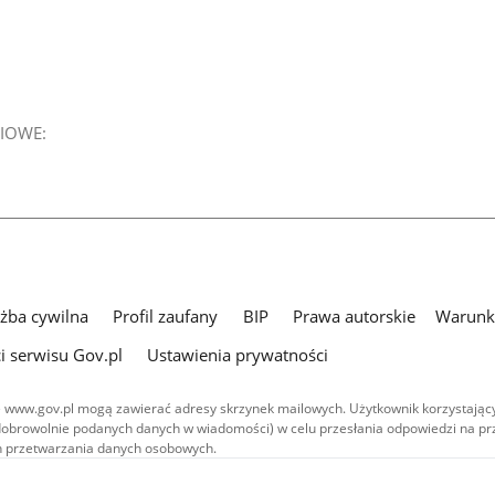
IOWE:
użba cywilna
Profil zaufany
BIP
Prawa autorskie
Warunki
i serwisu Gov.pl
Ustawienia prywatności
 www.gov.pl mogą zawierać adresy skrzynek mailowych. Użytkownik korzystający
dobrowolnie podanych danych w wiadomości) w celu przesłania odpowiedzi na prz
ach przetwarzania danych osobowych.
we publikowane w serwisie (z wyłączeniem treści audiowizualnych), są