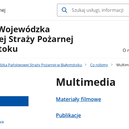
nej
Wojewódzka
j Straży Pożarnej
toku
O 
ka Państwowej Straży Pożarnej w Białymstoku
Co robimy
Multim
Multimedia
Materiały filmowe
Publikacje
wa