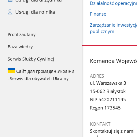
Działalność operacyjn
Usługi dla rolnika
Finanse
Zarządzanie inwestyc
publicznymi
Profil zaufany
Baza wiedzy
Serwis Służby Cywilnej
stopka
Komenda Wojewódz
Сайт для громадян України
ADRES
–
Serwis dla obywateli Ukrainy
ul. Warszawska 3
15-062 Białystok
NIP 5420211195
Regon 173545
KONTAKT
Skontaktuj się z nami