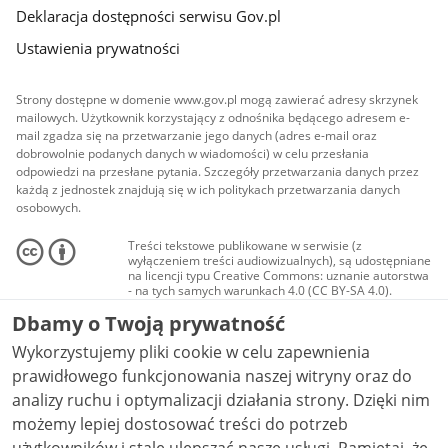
Deklaracja dostępności serwisu Gov.pl
Ustawienia prywatności
Strony dostępne w domenie www.gov.pl mogą zawierać adresy skrzynek
mailowych. Użytkownik korzystający z odnośnika będącego adresem e-
mail zgadza się na przetwarzanie jego danych (adres e-mail oraz
dobrowolnie podanych danych w wiadomości) w celu przesłania
odpowiedzi na przesłane pytania. Szczegóły przetwarzania danych przez
każdą z jednostek znajdują się w ich politykach przetwarzania danych
osobowych.
Treści tekstowe publikowane w serwisie (z
wyłączeniem treści audiowizualnych), są udostępniane
na licencji typu Creative Commons: uznanie autorstwa
- na tych samych warunkach 4.0 (CC BY-SA 4.0).
Materiały audiowizualne, w tym zdjęcia, materiały
Dbamy o Twoją prywatność
audio i wideo, są udostępniane na licencji typu
Creative Commons: uznanie autorstwa użycie
Wykorzystujemy pliki cookie w celu zapewnienia
niekomercyjne - bez utworów zależnych 4.0 (CC BY-
NC-ND 4.0), o ile nie jest to stwierdzone inaczej.
prawidłowego funkcjonowania naszej witryny oraz do
analizy ruchu i optymalizacji działania strony. Dzięki nim
możemy lepiej dostosować treści do potrzeb