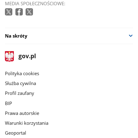
MEDIA SPOŁECZNOŚCIOWE:
Na skróty
stopka
Strona
gov.pl
gov.pl
główna
gov.pl
Polityka cookies
Służba cywilna
Profil zaufany
BIP
Prawa autorskie
Warunki korzystania
Geoportal