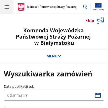
przejdź
gov.pl
Jednostki Państwowej Straży Pożarnej
gov.pl
Jednostki
do
Państwowej
wyszukiwar
Straży
Otwór
Pożarnej
okno
Komenda Wojewódzka
z
tłuma
Państwowej Straży Pożarnej
języka
w Białymstoku
migow
MENU
Wyszukiwarka zamówień
Data publikacji od: