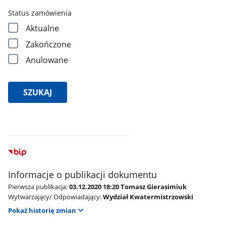
Status zamówienia
Aktualne
Zakończone
Anulowane
SZUKAJ
Wyniki
wyszukiwania
Informacje o publikacji dokumentu
Znaleziono
Pierwsza publikacja:
03.12.2020 18:20 Tomasz Gierasimiuk
wyników:
Wytwarzający/ Odpowiadający:
Wydział Kwatermistrzowski
Pokaż historię zmian