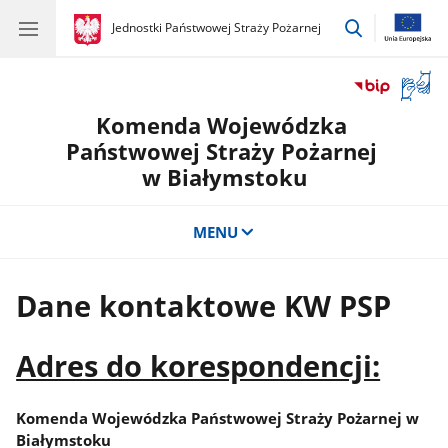
przejdź
gov.pl
Jednostki Państwowej Straży Pożarnej
gov.pl
Jednostki
do
Państwowej
wyszukiwar
Straży
Otwór
Pożarnej
okno
Komenda Wojewódzka
z
tłuma
Państwowej Straży Pożarnej
języka
w Białymstoku
migow
MENU
Dane kontaktowe KW PSP
Adres do korespondencji:
Komenda Wojewódzka Państwowej Straży Pożarnej w
Białymstoku