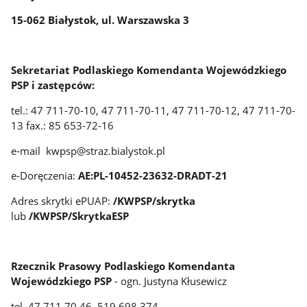
15-062 Białystok, ul. Warszawska 3
Sekretariat Podlaskiego Komendanta Wojewódzkiego
PSP i zastępców:
tel.: 47 711-70-10, 47 711-70-11, 47 711-70-12, 47 711-70-
13 fax.: 85 653-72-16
e-mail kwpsp@straz.bialystok.pl
e-Doręczenia:
AE:PL-10452-23632-DRADT-21
Adres skrytki ePUAP:
/KWPSP/skrytka
lub
/KWPSP/SkrytkaESP
Rzecznik Prasowy Podlaskiego Komendanta
Wojewódzkiego PSP
- ogn. Justyna Kłusewicz
tel. 47 711 70 46, 519 698 374