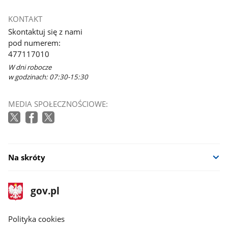
KONTAKT
Skontaktuj się z nami
pod numerem:
477117010
W dni robocze
w godzinach: 07:30-15:30
MEDIA SPOŁECZNOŚCIOWE:
Na skróty
stopka
Strona
gov.pl
gov.pl
główna
gov.pl
Polityka cookies