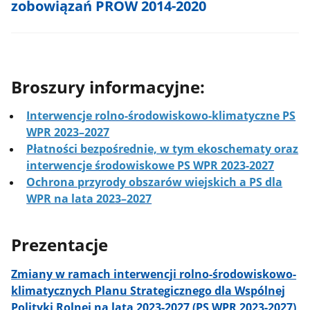
zobowiązań PROW 2014-2020
Broszury informacyjne:
Interwencje rolno-środowiskowo-klimatyczne PS
WPR 2023–2027
Płatności bezpośrednie, w tym ekoschematy oraz
interwencje środowiskowe PS WPR 2023-2027
Ochrona przyrody obszarów wiejskich a PS dla
WPR na lata 2023–2027
Prezentacje
Zmiany w ramach interwencji rolno-środowiskowo-
klimatycznych Planu Strategicznego dla Wspólnej
Polityki Rolnej na lata 2023-2027 (PS WPR 2023-2027)