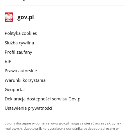
stopka
Strona
gov.pl
gov.pl
główna
gov.pl
Polityka cookies
Służba cywilna
Profil zaufany
BIP
Prawa autorskie
Warunki korzystania
Geoportal
Deklaracja dostępności serwisu Gov.pl
Ustawienia prywatności
Strony dostępne w domenie www.gov.pl mogą zawierać adresy skrzynek
mailowych. Użytkownik korzystający z odnośnika będącego adresem e-