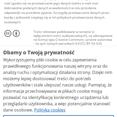
mail zgadza się na przetwarzanie jego danych (adres e-mail oraz
dobrowolnie podanych danych w wiadomości) w celu przesłania
odpowiedzi na przesłane pytania. Szczegóły przetwarzania danych przez
każdą z jednostek znajdują się w ich politykach przetwarzania danych
osobowych.
Treści tekstowe publikowane w serwisie (z
wyłączeniem treści audiowizualnych), są udostępniane
na licencji typu Creative Commons: uznanie autorstwa
- na tych samych warunkach 4.0 (CC BY-SA 4.0).
Materiały audiowizualne, w tym zdjęcia, materiały
Dbamy o Twoją prywatność
audio i wideo, są udostępniane na licencji typu
Creative Commons: uznanie autorstwa użycie
Wykorzystujemy pliki cookie w celu zapewnienia
niekomercyjne - bez utworów zależnych 4.0 (CC BY-
NC-ND 4.0), o ile nie jest to stwierdzone inaczej.
prawidłowego funkcjonowania naszej witryny oraz do
analizy ruchu i optymalizacji działania strony. Dzięki nim
możemy lepiej dostosować treści do potrzeb
użytkowników i stale ulepszać nasze usługi. Pamiętaj, że
informacje przechowywane w plikach cookie mogą
pozwalać na identyfikację konkretnego urządzenia lub
przeglądarki użytkownika, a więc potencjalnie stanowić
dane osobowe.
Polityka cookies