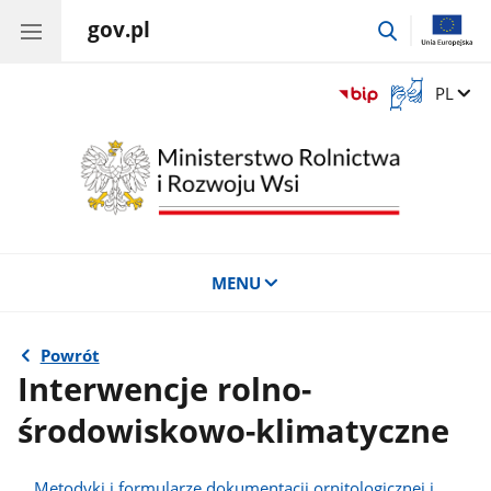
gov.pl
przejdź
do
wyszukiwar
Otwórz
Zmień 
PL
okno
z
tłumaczem
języka
migowego
MENU
Powrót
Interwencje rolno-
środowiskowo-klimatyczne
Metodyki i formularze dokumentacji ornitologicznej i