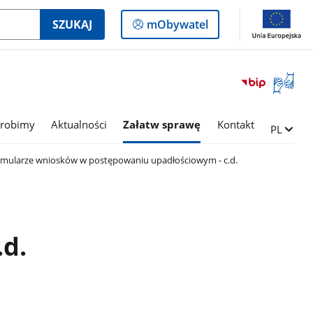
Logowanie
SZUKAJ
mObywatel
do
panelu
Otwórz
okno
z
tłumac
 robimy
Aktualności
Załatw sprawę
Kontakt
Zmień ję
PL
języka
migowe
mularze wniosków w postępowaniu upadłościowym - c.d.
d.