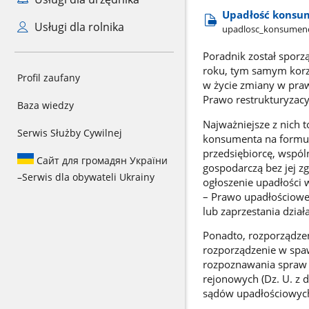
Upadłość konsum
Usługi dla rolnika
upadlosc​_konsumenck
Poradnik został spor
roku, tym samym korzy
Profil zaufany
w życie zmiany w pra
Prawo restrukturyzacy
Baza wiedzy
Najważniejsze z nich 
Serwis Służby Cywilnej
konsumenta na formula
przedsiębiorcę, wspó
Сайт для громадян України
gospodarczą bez jej zg
–
Serwis dla obywateli Ukrainy
ogłoszenie upadłości w
– Prawo upadłościoweg
lub zaprzestania dział
Ponadto, rozporządzen
rozporządzenie w sp
rozpoznawania spraw 
rejonowych (Dz. U. z 
sądów upadłościowyc