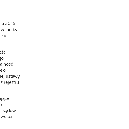
nia 2015
u wchodzą
oku –
ości
go
alność
) o
iej ustawy
z rejestru
ające
ym
 i sądów
iwości