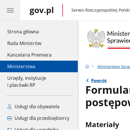
gov.pl
gov.pl
Serwis Rzeczypospolitej Polski
gov.pl
Strona główna
Rada Ministrów
Kancelaria Premiera
Ministerstwa
Ministerstwo Spra
Urzędy, instytucje
Powrót
i placówki RP
Formula
postępo
Usługi dla obywatela
Usługi dla przedsiębiorcy
Materiały
Usługi dla urzędnika