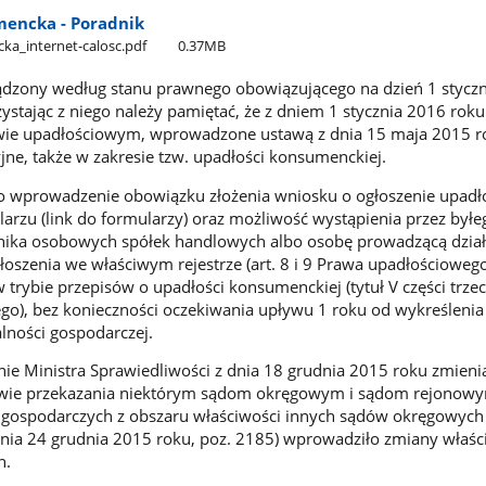
encka - Poradnik
a​_internet-calosc.pdf
0.37MB
ządzony według stanu prawnego obowiązującego na dzień 1 stycz
stając z niego należy pamiętać, że z dniem 1 stycznia 2016 rok
wie upadłościowym, wprowadzone ustawą z dnia 15 maja 2015 r
jne, także w zakresie tzw. upadłości konsumenckiej.
to wprowadzenie obowiązku złożenia wniosku o ogłoszenie upadł
rzu (link do formularzy) oraz możliwość wystąpienia przez byłe
lnika osobowych spółek handlowych albo osobę prowadzącą dział
łoszenia we właściwym rejestrze (art. 8 i 9 Prawa upadłościowego
 trybie przepisów o upadłości konsumenckiej (tytuł V części trzec
o), bez konieczności oczekiwania upływu 1 roku od wykreślenia 
alności gospodarczej.
ie Ministra Sprawiedliwości z dnia 18 grudnia 2015 roku zmieni
awie przekazania niektórym sądom okręgowym i sądom rejonow
gospodarczych z obszaru właściwości innych sądów okręgowych
dnia 24 grudnia 2015 roku, poz. 2185) wprowadziło zmiany właśc
h.