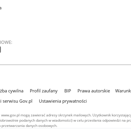
a
IOWE:
użba cywilna
Profil zaufany
BIP
Prawa autorskie
Warunki
i serwisu Gov.pl
Ustawienia prywatności
 www.gov.pl mogą zawierać adresy skrzynek mailowych. Użytkownik korzystający
dobrowolnie podanych danych w wiadomości) w celu przesłania odpowiedzi na prz
ach przetwarzania danych osobowych.