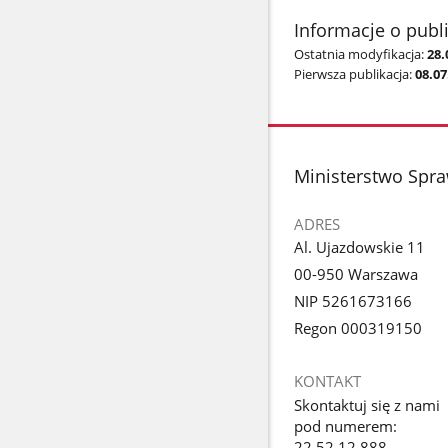
Informacje o publ
Ostatnia modyfikacja:
28.
Pierwsza publikacja:
08.07
stopka
Ministerstwo Spra
ADRES
Al. Ujazdowskie 11
00-950 Warszawa
NIP 5261673166
Regon 000319150
KONTAKT
Skontaktuj się z nami
pod numerem:
22 52 12 888