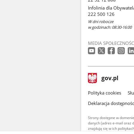
Infolinia dla Obywatel
222 500 126
W dni robocze
w godzinach: 08:30-16:00
MEDIA SPOŁECZNOŚC
stopka
Strona
gov.pl
gov.pl
główna
gov.pl
Polityka cookies
Sł
Deklaracja dostępnośc
Strony dostępne w domenie
danych (adres e-mail oraz 
znajdują się w ich polityk