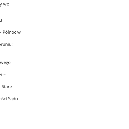
ły we
u
– Północ w
runiu;
owego
i –
 Stare
ości Sądu